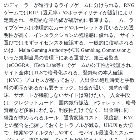
のディーラーが進行するライブゲームに分けられる。RNG
ゲームではRTP（還元率）やボラティリティが設計により
定義され、長期的な平均値が統計的に収束する。一方、ラ
イブゲームは物理的なカードやルーレットを用いるため透
明性が高く、インタラクションの臨場感に優れる。 サイト
選びではまずライセンスを確認する。一般的に信頼される
のは、Malta Gaming AuthorityやUK Gambling Commissionと
いった規制当局の管理下にある運営だ。第三者監査
（eCOGRA、iTech Labs等）でゲームの公正性が検証され、
サイト全体はTLSで暗号化される。登録時の本人確認
（KYC）プロセスが整っており、入出金の処理時間と手数
料の明示があるかも要チェック。出金が遅い、規約が曖
昧、サポートが機能しないサイトは避けたい。 入金手段
は、クレジットカード、国内銀行振込、eウォレット、暗号
資産など多岐にわたる。利便性だけでなく、出金時に同一
経路が求められるルール、通貨変換コスト、限度額、KYC
との整合を把握しておくとトラブルが減る。UI/UXも大切
で、検索やフィルタがしやすく、モバイル最適化とスムー