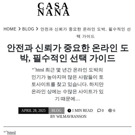
CASA
NANA
Skip
to
HOME
BLOG
안전과 신뢰가 중요한 온라인 도박, 필수적인 선
content
택 가이드
안전과 신뢰가 중요한 온라인 도
박, 필수적인 선택 가이드
“`html 최근 몇 년간 온라인 도박의
인기가 높아지며 많은 사람들이 토
토사이트를 찾고 있습니다. 하지만
온라인 상에는 수많은 사이트가 있
기 때문에…
APRIL 28, 2025
BLOG
1 MIN READ
0
6
BY
WILMAVRANSON
“`html