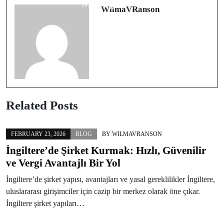
Management
WilmaVRanson
Related Posts
FEBRUARY 23, 2026
BLOG
BY
WILMAVRANSON
İngiltere’de Şirket Kurmak: Hızlı, Güvenilir
ve Vergi Avantajlı Bir Yol
İngiltere’de şirket yapısı, avantajları ve yasal gereklilikler İngiltere,
uluslararası girişimciler için cazip bir merkez olarak öne çıkar.
İngiltere şirket yapıları…