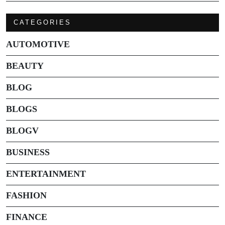
CATEGORIES
AUTOMOTIVE
BEAUTY
BLOG
BLOGS
BLOGV
BUSINESS
ENTERTAINMENT
FASHION
FINANCE