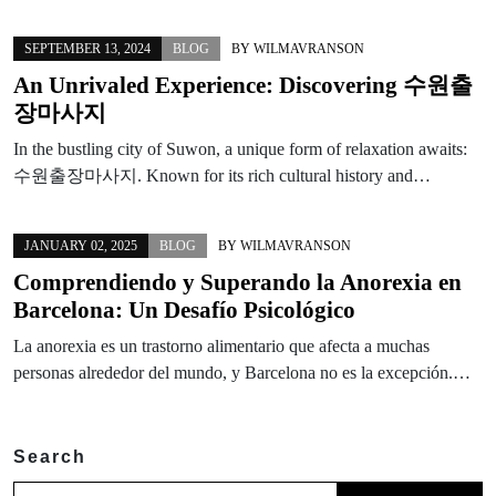
SEPTEMBER 13, 2024
BLOG
BY
WILMAVRANSON
An Unrivaled Experience: Discovering 수원출
장마사지
In the bustling city of Suwon, a unique form of relaxation awaits:
수원출장마사지. Known for its rich cultural history and…
JANUARY 02, 2025
BLOG
BY
WILMAVRANSON
Comprendiendo y Superando la Anorexia en
Barcelona: Un Desafío Psicológico
La anorexia es un trastorno alimentario que afecta a muchas
personas alrededor del mundo, y Barcelona no es la excepción.…
Search