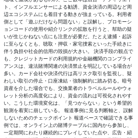
ト、インフルエンサーによる勧誘、資金決済の周辺など周
辺エコシステムにも着目する動きが強まっている。利用者
側として「遊ぶだけなら問題ない」と誤解し、プロモーシ
ョンコードの使用や紹介リンクの拡散を行うと、幇助の疑
いが生じかねない点にも注意が必要だ。たとえ逮捕・起訴
に至らなくとも、聴取・押収・家宅捜索といった手続きに
伴う負担や社会的信用の毀損が大きい。 決済手段の観点で
も、クレジットカードの利用規約や金融機関のコンプライ
アンスは、違法賭博関連の決済禁止を明記している場合が
多い。カード会社や決済代行は高リスク取引を監視し、疑
わしい取引の停止・口座凍結・強制解約に踏み切る。暗号
資産を介した場合でも、交換業者のトラベルルールやウォ
レット分析の高度化により、資金の流れは可視化されやす
い。こうした環境変化は、「見つからない」という希望的
観測を着実に崩している。 報道事例に見る判断軸と、誤解
しないためのチェックポイント 報道ベースで確認できる事
例では、オンライン上の賭博テーブルに国内から参加し、
一定期間にわたり継続的にプレイしていた点や、広告・紹