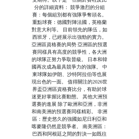
分的詳細資料： 競爭激烈的分組
賽：每個組別都有強隊爭奪頭名。
重點球賽：德國對陣法國，英格蘭
對意大利等。 目前領先的隊伍，如
西班牙，已經展示出強勁的實力。
亞洲區資格賽的局勢 亞洲區的預選
賽同樣具有高度的競爭性，各大洲
的球隊正努力爭取晉級。 日本和韓
國再次成為最具競爭力的強隊。 中
東球隊如伊朗、沙特阿拉伯等也展
現出色的一面。 值得關注的2026世
界盃亞洲區資格賽比分，有助於球
迷更好掌握比賽動態。 其他大洲預
選賽的進展 除了歐洲和亞洲，非洲
和南美洲的預選賽同樣精彩。 非洲
區：歷史悠久的強國如尼日利亞和
喀麥隆仍然是競爭者。 南美洲區：
巴西和阿根廷之間的對決一如既往