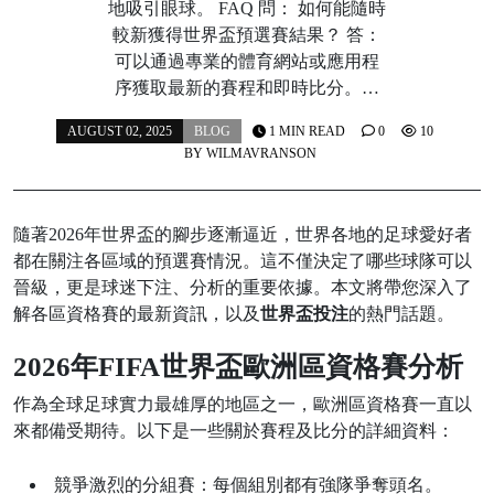
地吸引眼球。 FAQ 問： 如何能隨時
較新獲得世界盃預選賽結果？ 答：
可以通過專業的體育網站或應用程
序獲取最新的賽程和即時比分。…
AUGUST 02, 2025
BLOG
1 MIN READ
0
10
BY
WILMAVRANSON
隨著2026年世界盃的腳步逐漸逼近，世界各地的足球愛好者
都在關注各區域的預選賽情況。這不僅決定了哪些球隊可以
晉級，更是球迷下注、分析的重要依據。本文將帶您深入了
解各區資格賽的最新資訊，以及
世界盃投注
的熱門話題。
2026年FIFA世界盃歐洲區資格賽分析
作為全球足球實力最雄厚的地區之一，歐洲區資格賽一直以
來都備受期待。以下是一些關於賽程及比分的詳細資料：
競爭激烈的分組賽：每個組別都有強隊爭奪頭名。