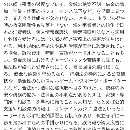
の兆候（夜間の過度なプレイ、金銭の使途不明、借金の増
加、学業・仕事のパフォーマンス低下など）を早期に見つ
け、支え合う仕組みが欠かせない。 さらに、トラブル発生
時の救済困難性も見落とせない。海外事業者との紛争で日
本の消費者法・個人情報保護法・特定商取引法などを適用
し救済を受けるには、法域の壁と実務上の障害が立ちはだ
かる。利用規約の準拠法や裁判管轄が海外に設定されてい
る場合、訴訟費用・時間・言語がハードルとなることも多
い。資金決済におけるチャージバックや苦情申し立ても、
違法性が絡むと受理されにくく、被害回復の道は細くな
る。 健全な娯楽を求めるなら、特別法の枠内にある公営競
技や、換金性のないスキルゲーム・eスポーツ・ボードゲー
ムなど、合法かつ透明な選択肢へ目を向けたい。依存の不
安や債務の悩み、法律面の不明点があるときは、家族・専
門家・相談窓口を早めに頼ることも大切だ。たとえば公的
支援や相談先の情報は、オンラインカジノ 違法といったキ
ーワードが示す社会的課題とも接点があり、孤立せずに一
歩を踏み出すための手掛かりになる。誤情報や誇大広告に
流されず、法的リスクと生活への影響を冷静に見極める視