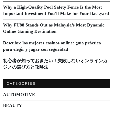
Why a High-Quality Pool Safety Fence Is the Most
Important Investment You’ll Make for Your Backyard
Why FU88 Stands Out as Malaysia’s Most Dynamic
Online Gaming Destination
Descubre los mejores casinos online: guía práctica
para elegir y jugar con seguridad
初心者が知っておきたい！失敗しないオンラインカ
ジノの選び方と攻略法
CATEGORIES
AUTOMOTIVE
BEAUTY