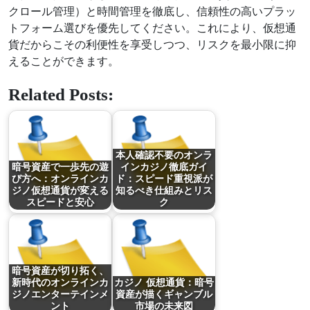
クロール管理）と時間管理を徹底し、信頼性の高いプラッ
トフォーム選びを優先してください。これにより、仮想通
貨だからこその利便性を享受しつつ、リスクを最小限に抑
えることができます。
Related Posts:
本人確認不要のオンラ
暗号資産で一歩先の遊
インカジノ徹底ガイ
び方へ：オンラインカ
ド：スピード重視派が
ジノ仮想通貨が変える
知るべき仕組みとリス
スピードと安心
ク
暗号資産が切り拓く、
新時代のオンラインカ
カジノ 仮想通貨：暗号
ジノエンターテインメ
資産が描くギャンブル
ント
市場の未来図