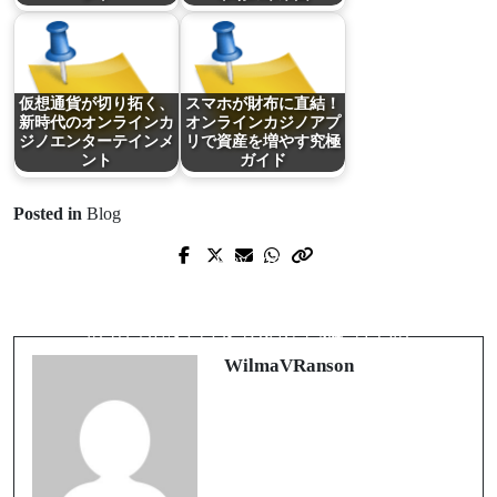
仮想通貨が切り拓く、
スマホが財布に直結！
新時代のオンラインカ
オンラインカジノアプ
ジノエンターテインメ
リで資産を増やす究極
ント
ガイド
Posted in
Blog
Prev Post
Next Post
Guida completa ai casino non AAMS:
תיקון דייסון בחיפה – כך תחזירו לשואב
cosa sapere prima di giocare
שלכם את העוצמה בלי לקנות חדש
WilmaVRanson