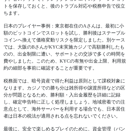
トを保存しておくと、後のトラブル対応や税務申告で役立
ちます。
日本のプレイヤー事例：東京都在住のAさんは、最初に小
額のビットコインでスロットを試し、勝利後はステーブル
コインへ換えて価格変動リスクを限定しました。別ケース
では、大阪のBさんがKYC未実施カジノで高額勝利したも
のの、出金制限に遭い、サポートとの交渉で多くの時間を
費やしました。このため、KYCの有無や出金上限、利用規
約の細部を事前に確認することが重要です。
税務面では、暗号資産で得た利益は原則として課税対象に
なります。カジノでの勝ち分は雑所得や譲渡所得などの区
分が問題となるため、勝利額・入出金履歴を詳細に記録
し、確定申告時に正しく処理しましょう。地域密着での注
意点として、海外サーバーを利用する場合でも、日本居住
者は日本の税法が適用される点を忘れないでください。
最後に、安全で楽しめるプレイのために、資金管理（バン