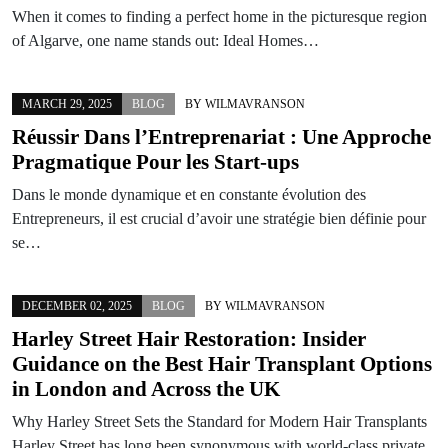
When it comes to finding a perfect home in the picturesque region
of Algarve, one name stands out: Ideal Homes…
MARCH 29, 2025
BLOG
BY
WILMAVRANSON
Réussir Dans l’Entreprenariat : Une Approche
Pragmatique Pour les Start-ups
Dans le monde dynamique et en constante évolution des
Entrepreneurs, il est crucial d’avoir une stratégie bien définie pour
se…
DECEMBER 02, 2025
BLOG
BY
WILMAVRANSON
Harley Street Hair Restoration: Insider
Guidance on the Best Hair Transplant Options
in London and Across the UK
Why Harley Street Sets the Standard for Modern Hair Transplants
Harley Street has long been synonymous with world-class private