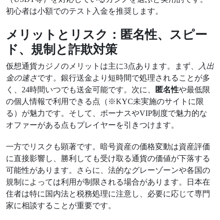
初心者は小額でのテスト入金を推奨します。
メリットとリスク：匿名性、スピー
ド、規制と詐欺対策
仮想通貨カジノのメリットは主に3点あります。まず、
入出
金の速さ
です。銀行送金より短時間で処理されることが多
く、24時間いつでも送金可能です。次に、
匿名性
や最低限
の個人情報で利用できる点（※KYC未実施のサイトに限
る）が魅力です。そして、ボーナスやVIP制度で魅力的な
オファーがある点もプレイヤーを引きつけます。
一方でリスクも顕著です。暗号資産の価格変動は資産評価
に直接影響し、勝利しても受け取る通貨の価値が下落する
可能性があります。さらに、法的なグレーゾーンや各国の
規制によっては利用が制限される場合があります。日本在
住者は特に国内法と税務処理に注意し、必要に応じて専門
家に相談することが重要です。