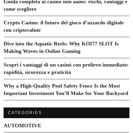
Guida completa ai casino non aams: rischi, vantaggi e
come scegliere
Crypto Casino: il futuro del gioco d’azzardo digitale
con criptovalute
Dive into the Aquatic Reels: Why KOI77 SLOT Is
Making Waves in Online Gaming
Scopri i vantaggi di un casinò con prelievo immediato:
rapidità, sicurezza e praticità
Why a High-Quality Pool Safety Fence Is the Most
Important Investment You’ll Make for Your Backyard
CATEGORIES
AUTOMOTIVE