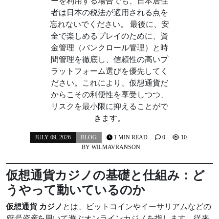
ーを利用する場合でも、日本居住
者は日本の税法が適用される点を
忘れないでください。 最後に、安
全で楽しめるプレイのために、資
金管理（バンクロール管理）と時
間管理を徹底し、信頼性の高いプ
ラットフォーム選びを優先してく
ださい。これにより、仮想通貨だ
からこその利便性を享受しつつ、
リスクを最小限に抑えることがで
きます。
JULY 09, 2026
BLOG
1 MIN READ
0
10
BY
WILMAVRANSON
仮想通貨カジノの基礎と仕組み：ど
うやって動いているのか
仮想通貨 カジノ
とは、ビットコインやイーサリアムなどの
暗号資産
を用いて遊ぶオンラインカジノを指します。従来