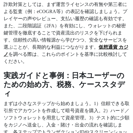
詐欺対策としては、まず運営ライセンスの有無や第三者に
よる監査（例：eCOGRA等）の表記を確認しましょう。プ
レイヤーの声やレビュー、支払い履歴の確認も有効です。
また、二段階認証（2FA）を有効にし、ウォレットの秘密
鍵管理を徹底することで資産流出のリスクを下げられま
す。信頼性の高い情報源から学びつつ、安全なサービスを
選ぶことが、長期的な利益につながります。
仮想通貨 カジ
ノ
を調べる際は、これらのポイントを基準に比較検討して
ください。
実践ガイドと事例：日本ユーザーの
ための始め方、税務、ケーススタデ
ィ
まずは小さなステップから始めましょう。1）信頼できる取
引所でアカウントを作成して暗号資産を購入。2）ハード／
ソフトウォレットを用意して資産管理。3）テスト的に少額
をカジノへ送金し、入金・賭け・出金の流れを確認しま
す。各ステップでトランザクションIDやスクリーンショッ