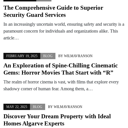
The Comprehensive Guide to Superior
Security Guard Services
In an increasingly uncertain world, ensuring safety and security is a
paramount concern for individuals and organizations alike. This
article…
FEBRUARY 19, 2025
BLOG
BY
WILMAVRANSON
An Exploration of Spine-Chilling Cinematic
Gems: Horror Movies That Start with “R”
The realm of horror cinema is vast, with films that explore every
shadowy corner of human fear. Among them, a…
MAY 22, 2025
BLOG
BY
WILMAVRANSON
Discover Your Dream Property with Ideal
Homes Algarve Experts