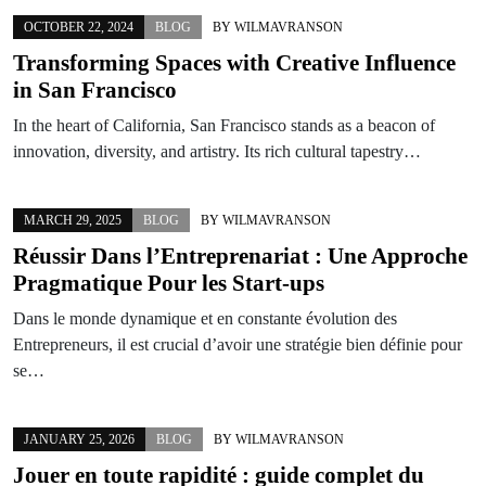
OCTOBER 22, 2024
BLOG
BY
WILMAVRANSON
Transforming Spaces with Creative Influence
in San Francisco
In the heart of California, San Francisco stands as a beacon of
innovation, diversity, and artistry. Its rich cultural tapestry…
MARCH 29, 2025
BLOG
BY
WILMAVRANSON
Réussir Dans l’Entreprenariat : Une Approche
Pragmatique Pour les Start-ups
Dans le monde dynamique et en constante évolution des
Entrepreneurs, il est crucial d’avoir une stratégie bien définie pour
se…
JANUARY 25, 2026
BLOG
BY
WILMAVRANSON
Jouer en toute rapidité : guide complet du