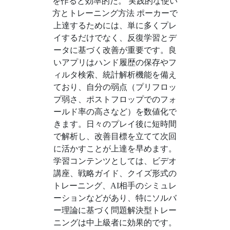
を作ると効率的だ。 実践的な使い
方とトレーニング方法 ポーカーで
上達するためには、単に多くプレ
イするだけでなく、反復学習とデ
ータに基づく改善が重要です。良
いアプリはハンド履歴の保存やフ
ィルタ検索、統計解析機能を備え
ており、自分の弱点（プリフロッ
プ弱さ、ポストフロップでのフォ
ールド率の高さなど）を数値化で
きます。日々のプレイ後に短時間
で解析し、改善目標を立てて次回
に活かすことが上達を早めます。
学習コンテンツとしては、ビデオ
講座、戦略ガイド、クイズ形式の
トレーニング、AI相手のシミュレ
ーションなどがあり、特にソルバ
ー理論に基づく問題解決型トレー
ニングは中上級者に効果的です。