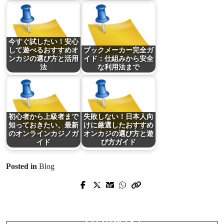
今すぐ試したい！安心
して遊べるおすすめオ
ブックメーカー完全ガ
ンカジの選び方と活用
イド：仕組みから安全
法
な利用法まで
初心者から上級者まで
失敗しない！日本人向
知っておきたい、最新
けに厳選したおすすめ
のオンラインカジノガ
オンカジの選び方と遊
イド
び方ガイド
Posted in
Blog
Prev Post
Next Post
スマホで始める本格ポーカー体験：
初心者から上級者まで知っておきた
今すぐ遊べるオンラインポーカーア
い、最新のオンラインカジノガイ
プリの選び方