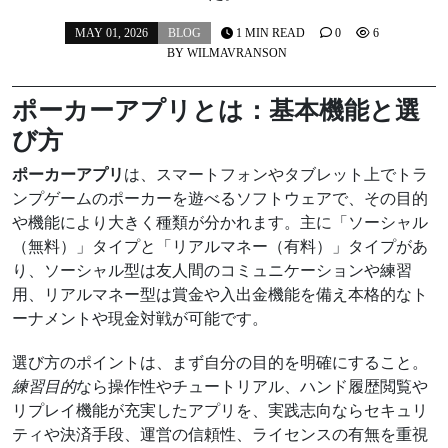
MAY 01, 2026
BLOG
1 MIN READ
0
6
BY
WILMAVRANSON
ポーカーアプリとは：基本機能と選
び方
ポーカーアプリ
は、スマートフォンやタブレット上でトラ
ンプゲームのポーカーを遊べるソフトウェアで、その目的
や機能により大きく種類が分かれます。主に「ソーシャル
（無料）」タイプと「リアルマネー（有料）」タイプがあ
り、ソーシャル型は友人間のコミュニケーションや練習
用、リアルマネー型は賞金や入出金機能を備え本格的なト
ーナメントや現金対戦が可能です。
選び方のポイントは、まず自分の目的を明確にすること。
練習目的
なら操作性やチュートリアル、ハンド履歴閲覧や
リプレイ機能が充実したアプリを、実践志向ならセキュリ
ティや決済手段、運営の信頼性、ライセンスの有無を重視