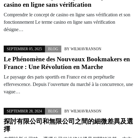
casino en ligne sans vérification
Comprendre le concept de casino en ligne sans vérification et son
fonctionnement Le terme casino en ligne sans vérification
désigne…
SEPTEMBER 05, 2025
BLOG
BY
WILMAVRANSON
Le Phénomène des Nouveaux Bookmakers en
France : Une Révolution en Marche
Le paysage des paris sportifs en France est en perpétuelle
effervescence. Depuis l’ouverture du marché à la concurrence, une
vague…
SEPTEMBER 28, 2024
BLOG
BY
WILMAVRANSON
探討有限公司和無限公司之間的細微差異及選
擇