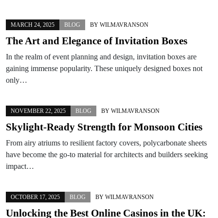
MARCH 24, 2025
BLOG
BY
WILMAVRANSON
The Art and Elegance of Invitation Boxes
In the realm of event planning and design, invitation boxes are
gaining immense popularity. These uniquely designed boxes not
only…
NOVEMBER 22, 2025
BLOG
BY
WILMAVRANSON
Skylight-Ready Strength for Monsoon Cities
From airy atriums to resilient factory covers, polycarbonate sheets
have become the go-to material for architects and builders seeking
impact…
OCTOBER 17, 2025
BLOG
BY
WILMAVRANSON
Unlocking the Best Online Casinos in the UK: