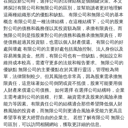
在開設新公司時，選擇公司的法律結構是個關鍵決策。本文
將探討有限公司和無限公司的區別，並幫助讀者更好地理解
這兩種組織形式的優點和缺點。 有限公司和無限公司的基本
概念 有限公司是一種法律結構，在這種結構下，公司的股東
對公司的債務和義務僅以其投資額為限，承擔有限責任。而
無限公司則是指股東對公司的債務和義務承擔無限責任，即
使債務超過其投資額，也需以個人財產償還。 有限公司的好
處與壞處 有限公司的主要好處包括風險控制、法人身份以及
容易籌集資金。然而，有限公司也有一些缺點，例如設立和
維持成本較高，需遵守更多的法規和報告要求。 無限公司的
優缺點 無限公司的主要優點在於其運行靈活，管理較為簡
單，法律限制較少。但其風險也非常高，因為股東需承擔無
限責任，這意味著如公司倒閉或資不抵債，股東可能要用個
人財產來償還公司債務。 如何選擇 在選擇公司結構時，企業
主需考慮到公司的規模、行業、融資需求及股東的風險承擔
能力等因素。有限責任公司的結構適合那些希望降低個人財
務風險的投資者，而無限公司則更適合風險承受能力更高且
希望享有更大經營自由的企業主。 若想了解有限公司 無限公
司區別，可以訪問相關網站，獲取更詳細的信息。