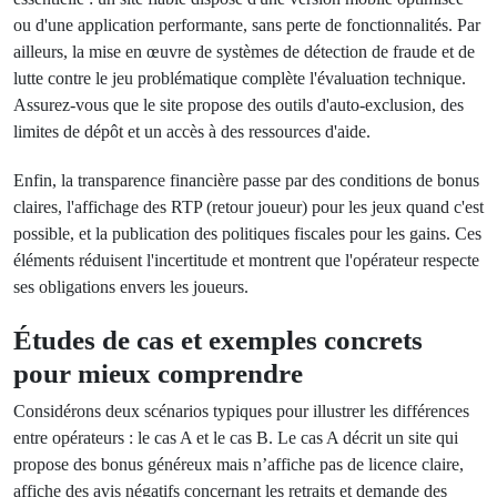
ou d'une application performante, sans perte de fonctionnalités. Par
ailleurs, la mise en œuvre de systèmes de détection de fraude et de
lutte contre le jeu problématique complète l'évaluation technique.
Assurez-vous que le site propose des outils d'auto-exclusion, des
limites de dépôt et un accès à des ressources d'aide.
Enfin, la transparence financière passe par des conditions de bonus
claires, l'affichage des RTP (retour joueur) pour les jeux quand c'est
possible, et la publication des politiques fiscales pour les gains. Ces
éléments réduisent l'incertitude et montrent que l'opérateur respecte
ses obligations envers les joueurs.
Études de cas et exemples concrets
pour mieux comprendre
Considérons deux scénarios typiques pour illustrer les différences
entre opérateurs : le cas A et le cas B. Le cas A décrit un site qui
propose des bonus généreux mais n’affiche pas de licence claire,
affiche des avis négatifs concernant les retraits et demande des