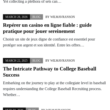
Yet collecting a plethora of sets can…
MARCH 28, 2026
BLOG
BY
WILMAVRANSON
Repérer un casino en ligne fiable : guide
pratique pour jouer sereinement
Choisir un site de jeux digne de confiance est essentiel pour
protéger son argent et son identité. Entre les offres…
MARCH 22, 2025
BLOG
BY
WILMAVRANSON
The Intricate Pathway to College Baseball
Success
Embarking on the journey to play at the collegiate level in baseball
requires understanding the College Baseball Recruiting process.
Whether…