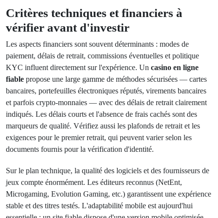
Critères techniques et financiers à
vérifier avant d'investir
Les aspects financiers sont souvent déterminants : modes de
paiement, délais de retrait, commissions éventuelles et politique
KYC influent directement sur l'expérience. Un
casino en ligne
fiable
propose une large gamme de méthodes sécurisées — cartes
bancaires, portefeuilles électroniques réputés, virements bancaires
et parfois crypto-monnaies — avec des délais de retrait clairement
indiqués. Les délais courts et l'absence de frais cachés sont des
marqueurs de qualité. Vérifiez aussi les plafonds de retrait et les
exigences pour le premier retrait, qui peuvent varier selon les
documents fournis pour la vérification d'identité.
Sur le plan technique, la qualité des logiciels et des fournisseurs de
jeux compte énormément. Les éditeurs reconnus (NetEnt,
Microgaming, Evolution Gaming, etc.) garantissent une expérience
stable et des titres testés. L'adaptabilité mobile est aujourd'hui
essentielle : un site fiable dispose d'une version mobile optimisée