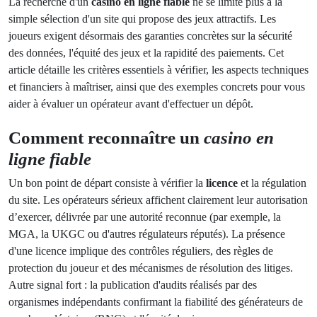
La recherche d'un
casino en ligne fiable
ne se limite plus à la
simple sélection d'un site qui propose des jeux attractifs. Les
joueurs exigent désormais des garanties concrètes sur la sécurité
des données, l'équité des jeux et la rapidité des paiements. Cet
article détaille les critères essentiels à vérifier, les aspects techniques
et financiers à maîtriser, ainsi que des exemples concrets pour vous
aider à évaluer un opérateur avant d'effectuer un dépôt.
Comment reconnaître un
casino en
ligne fiable
Un bon point de départ consiste à vérifier la
licence
et la régulation
du site. Les opérateurs sérieux affichent clairement leur autorisation
d’exercer, délivrée par une autorité reconnue (par exemple, la
MGA, la UKGC ou d'autres régulateurs réputés). La présence
d'une licence implique des contrôles réguliers, des règles de
protection du joueur et des mécanismes de résolution des litiges.
Autre signal fort : la publication d'audits réalisés par des
organismes indépendants confirmant la fiabilité des générateurs de