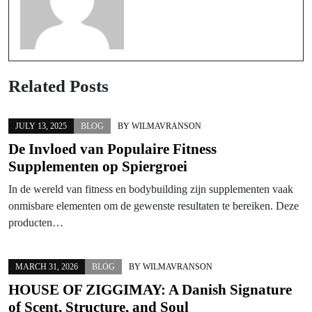
Related Posts
JULY 13, 2025
BLOG
BY
WILMAVRANSON
De Invloed van Populaire Fitness
Supplementen op Spiergroei
In de wereld van fitness en bodybuilding zijn supplementen vaak
onmisbare elementen om de gewenste resultaten te bereiken. Deze
producten…
MARCH 31, 2026
BLOG
BY
WILMAVRANSON
HOUSE OF ZIGGIMAY: A Danish Signature
of Scent, Structure, and Soul