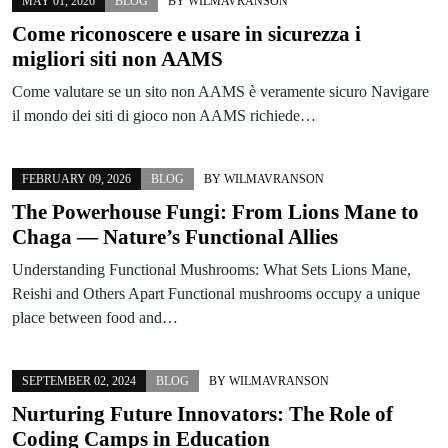
MAY 01, 2026
BLOG
BY
WILMAVRANSON
Come riconoscere e usare in sicurezza i
migliori siti non AAMS
Come valutare se un sito non AAMS è veramente sicuro Navigare
il mondo dei siti di gioco non AAMS richiede…
FEBRUARY 09, 2026
BLOG
BY
WILMAVRANSON
The Powerhouse Fungi: From Lions Mane to
Chaga — Nature’s Functional Allies
Understanding Functional Mushrooms: What Sets Lions Mane,
Reishi and Others Apart Functional mushrooms occupy a unique
place between food and…
SEPTEMBER 02, 2024
BLOG
BY
WILMAVRANSON
Nurturing Future Innovators: The Role of
Coding Camps in Education