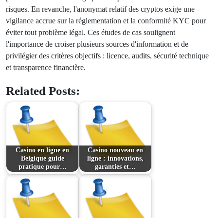
risques. En revanche, l'anonymat relatif des cryptos exige une
vigilance accrue sur la réglementation et la conformité KYC pour
éviter tout problème légal. Ces études de cas soulignent
l'importance de croiser plusieurs sources d'information et de
privilégier des critères objectifs : licence, audits, sécurité technique
et transparence financière.
Related Posts:
Casino en ligne en
Casino nouveau en
Belgique guide
ligne : innovations,
pratique pour…
garanties et…