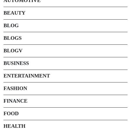
AUTOMOTIVE
BEAUTY
BLOG
BLOGS
BLOGV
BUSINESS
ENTERTAINMENT
FASHION
FINANCE
FOOD
HEALTH