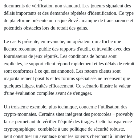
documents de vérification non standard. Les joueurs signalent des
délais importants et des demandes répétées d'identification. Ce type
de plateforme présente un risque élevé : manque de transparence et
potentiels obstacles lors du retrait des gains.
Le cas B présente, en revanche, un opérateur qui affiche une
licence reconnue, publie des rapports d'audit, et travaille avec des
fournisseurs de jeux réputés. Les conditions de bonus sont
explicites, le support client répond rapidement et les délais de retrait
sont conformes à ce qui est annoncé. Les retours clients sont
majoritairement positifs et les forums spécialisés ne recensent que
quelques litiges, traités efficacement. Ce scénario illustre la valeur
d'une évaluation complète avant de s'engager.
Un troisième exemple, plus technique, concerne l’utilisation des
crypto-monnaies. Certains sites intègrent des protocoles « provably
fair » permettant de vérifier l’équité des tirages. Cette transparence
cryptographique, combinée à une politique de sécurité robuste,
peut constituer un avantage pour les joueurs cherchant à limiter les