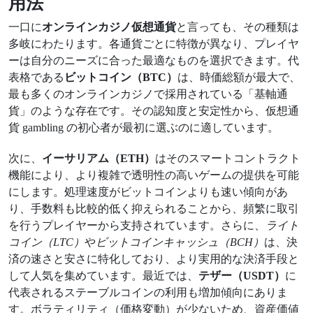
用法
一口に
オンラインカジノ仮想通貨
と言っても、その種類は
多岐にわたります。各通貨ごとに特徴が異なり、プレイヤ
ーは自分のニーズに合った最適なものを選択できます。代
表格である
ビットコイン（BTC）
は、時価総額が最大で、
最も多くのオンラインカジノで採用されている「基軸通
貨」のような存在です。その認知度と安定性から、仮想通
貨 gambling の初心者が最初に選ぶのに適しています。
次に、
イーサリアム（ETH）
はそのスマートコントラクト
機能により、より複雑で透明性の高いゲームの提供を可能
にします。処理速度がビットコインよりも速い傾向があ
り、手数料も比較的低く抑えられることから、頻繁に取引
を行うプレイヤーから支持されています。さらに、
ライト
コイン（LTC）
や
ビットコインキャッシュ（BCH）
は、決
済の速さと安さに特化しており、より実用的な決済手段と
して人気を集めています。最近では、
テザー（USDT）
に
代表されるステーブルコインの利用も増加傾向にありま
す。ボラティリティ（価格変動）が少ないため、資産価値