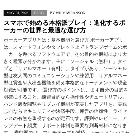
MAY 01, 2026
BLOG
BY
WILMAVRANSON
スマホで始める本格派プレイ：進化するポ
ーカーの世界と最適な選び方
ポーカーアプリとは：基本機能と選び方 ポーカーアプリ
は、スマートフォンやタブレット上でトランプゲームのポ
ーカーを遊べるソフトウェアで、その目的や機能により大
きく種類が分かれます。主に「ソーシャル（無料）」タイ
プと「リアルマネー（有料）」タイプがあり、ソーシャル
型は友人間のコミュニケーションや練習用、リアルマネー
型は賞金や入出金機能を備え本格的なトーナメントや現金
対戦が可能です。 選び方のポイントは、まず自分の目的を
明確にすること。練習目的なら操作性やチュートリアル、
ハンド履歴閲覧やリプレイ機能が充実したアプリを、実践
志向ならセキュリティや決済手段、運営の信頼性、ライセ
ンスの有無を重視するのが定石です。評判やレビュー、ア
ップデート頻度、サポート体制も重要な判断材料になりま
す。 機能面では、マルチテーブル対応、トーナメント/キャ