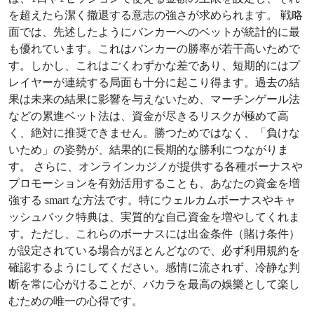
を超えたら潔く撤退する意志の強さが求められます。 戦略
面では、先述したようにバンカーへのベットが統計的に最
も優れています。これはバンカーの勝率が若干高いためで
す。しかし、これはごくわずかな差であり、短期的にはプ
レイヤーが連続する局面も十分に起こり得ます。過去の結
果は未来の結果に影響を与えないため、マーチンゲール法
などの累進ベット法は、資金が尽きるリスクが極めて高
く、絶対に推奨できません。勝つためではなく、「負けな
いため」の姿勢が、結果的に長期的な勝利につながりま
す。 さらに、オンラインカジノが提供する各種ボーナスや
プロモーションを有効活用することも、あなたの資金を増
強する smart な方法です。特にウェルカムボーナスやキャ
ッシュバック特典は、実質的な自己資金を増やしてくれま
す。ただし、これらのボーナスには出金条件（賭け条件）
が設定されている場合がほとんどなので、必ず利用規約を
確認するようにしてください。感情に流されず、冷静な判
断を常に心がけることが、バカラを最高の娛樂として楽し
むための唯一の心得です。