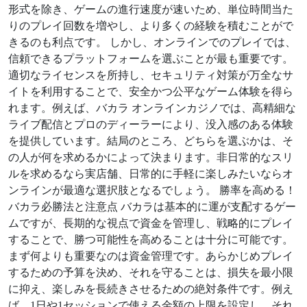
形式を除き、ゲームの進行速度が速いため、単位時間当た
りのプレイ回数を増やし、より多くの経験を積むことがで
きるのも利点です。 しかし、オンラインでのプレイでは、
信頼できるプラットフォームを選ぶことが最も重要です。
適切なライセンスを所持し、セキュリティ対策が万全なサ
イトを利用することで、安全かつ公平なゲーム体験を得ら
れます。例えば、バカラ オンラインカジノでは、高精細な
ライブ配信とプロのディーラーにより、没入感のある体験
を提供しています。結局のところ、どちらを選ぶかは、そ
の人が何を求めるかによって決まります。非日常的なスリ
ルを求めるなら実店舗、日常的に手軽に楽しみたいならオ
ンラインが最適な選択肢となるでしょう。 勝率を高める！
バカラ必勝法と注意点 バカラは基本的に運が支配するゲー
ムですが、長期的な視点で資金を管理し、戦略的にプレイ
することで、勝つ可能性を高めることは十分に可能です。
まず何よりも重要なのは資金管理です。あらかじめプレイ
するための予算を決め、それを守ることは、損失を最小限
に抑え、楽しみを長続きさせるための絶対条件です。例え
ば、1日や1セッションで使える金額の上限を設定し、それ