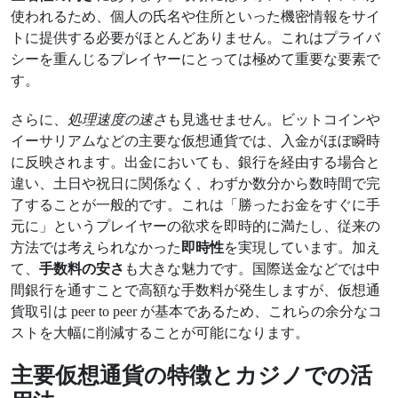
使われるため、個人の氏名や住所といった機密情報をサイ
トに提供する必要がほとんどありません。これはプライバ
シーを重んじるプレイヤーにとっては極めて重要な要素で
す。
さらに、
処理速度の速さ
も見逃せません。ビットコインや
イーサリアムなどの主要な仮想通貨では、入金がほぼ瞬時
に反映されます。出金においても、銀行を経由する場合と
違い、土日や祝日に関係なく、わずか数分から数時間で完
了することが一般的です。これは「勝ったお金をすぐに手
元に」というプレイヤーの欲求を即時的に満たし、従来の
方法では考えられなかった
即時性
を実現しています。加え
て、
手数料の安さ
も大きな魅力です。国際送金などでは中
間銀行を通すことで高額な手数料が発生しますが、仮想通
貨取引は peer to peer が基本であるため、これらの余分なコ
ストを大幅に削減することが可能になります。
主要仮想通貨の特徴とカジノでの活