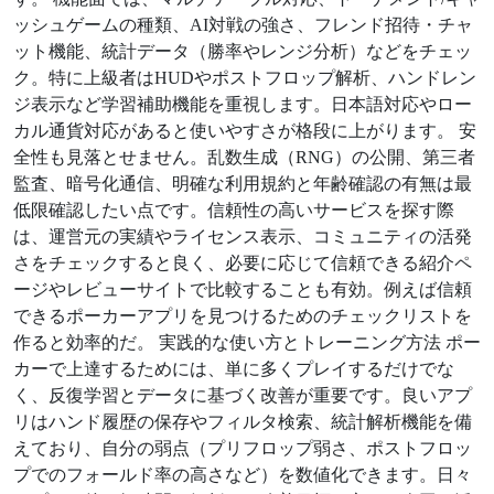
ッシュゲームの種類、AI対戦の強さ、フレンド招待・チャ
ット機能、統計データ（勝率やレンジ分析）などをチェッ
ク。特に上級者はHUDやポストフロップ解析、ハンドレン
ジ表示など学習補助機能を重視します。日本語対応やロー
カル通貨対応があると使いやすさが格段に上がります。 安
全性も見落とせません。乱数生成（RNG）の公開、第三者
監査、暗号化通信、明確な利用規約と年齢確認の有無は最
低限確認したい点です。信頼性の高いサービスを探す際
は、運営元の実績やライセンス表示、コミュニティの活発
さをチェックすると良く、必要に応じて信頼できる紹介ペ
ージやレビューサイトで比較することも有効。例えば信頼
できるポーカーアプリを見つけるためのチェックリストを
作ると効率的だ。 実践的な使い方とトレーニング方法 ポー
カーで上達するためには、単に多くプレイするだけでな
く、反復学習とデータに基づく改善が重要です。良いアプ
リはハンド履歴の保存やフィルタ検索、統計解析機能を備
えており、自分の弱点（プリフロップ弱さ、ポストフロッ
プでのフォールド率の高さなど）を数値化できます。日々