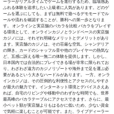
ーラーがリアルタイムでゲームを進行するため、臨場感あ
ふれる体験を追求したい上級者に人気があります。どのゲ
ームを選ぶにしても、まずは無料で遊べるデモモードでル
ールや流れを確認することが、勝利への第一歩となりま
す。 オンラインと実店舗のバカラを比較 バカラをプレイす
る環境として、オンラインカジノとランドベースの実店舗
カジノには、それぞれ明確なメリットとデメリットがあり
ます。実店舗のカジノは、その荘厳な空気、シャンデリア
の輝き、カードのシャッフル音や他のプレイヤーの熱気な
ど、五感に訴える唯一無二の体験を提供します。しかし、
日本国内では合法的にプレイできる場が非常に限られてお
り、わざわざ遠方のカジノリゾートや海外まで足を運ぶ必
要があるという大きなハードルがあります。 一方、オンラ
インカジノは、その圧倒的な利便性とアクセスのしやすさ
が最大の魅力です。インターネット環境とデバイスさえあ
れば、自宅のリビングや移動中のわずかな時間でも、世界
最高峰のバカラテーブルにアクセスできます。さらに、最
小ベット額が実店舗よりもはるかに低いため、少ない資金
で気軽に楽しむことが可能です。また、ライブディーラー