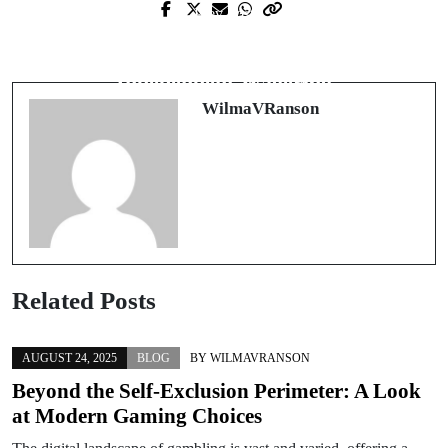
Prev Post
Next Post
Beyond the Self-Exclusion Perimeter:
Navigating the Uncharted Waters of
A Look at Modern Gaming Choices
Independent Wagering
WilmaVRanson
Related Posts
AUGUST 24, 2025
BLOG
BY
WILMAVRANSON
Beyond the Self-Exclusion Perimeter: A Look
at Modern Gaming Choices