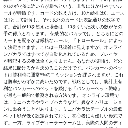
の1の位が9に近い方が勝ちという、非常に分かりやすいル
ールが特徴です。カードの数え方は、10と絵札は0、エース
は1として計算し、それ以外のカードは表記通りの数字で
す。合計が10を超えた場合は、10を引いた残りの数がその
手の得点となります。 伝統的なバカラでは、どちらにどの
カードを配るかは厳格なルール、「ドロールール」によっ
て決定されます。これは一見複雑に見えますが、オンライ
ンバカラではすべてが自動化されているため、プレイヤー
が暗記する必要は全くありません。あなたの役割は、どの
結果に賭けるかを決めることだけです。バンカーへのベッ
トは勝利時に通常5%のコミッションが課されますが、これ
は勝率がわずかに高いためです。戦略としては、統計上有
利なバンカーへのベットを続ける「バンカーベット戦略」
が最も一般的で推奨される方法です。 オンライン環境で
は、ミニバカラやライブバカラなど、異なるバリエーショ
ンに出会うことがあります。ミニバカラはテーブルの最低
ベット額が低く設定されており、初心者にも優しい形式で
す。一方、ライブディーラーゲームは、実際の人間のディ