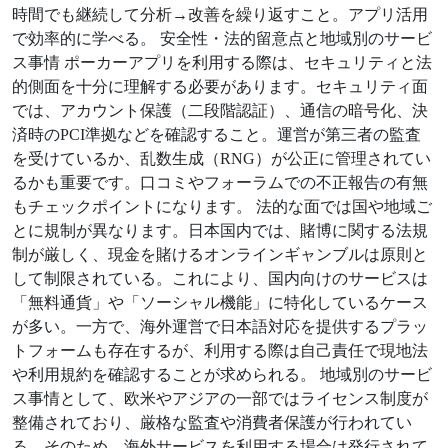
時間でも継続して分析→改善を繰り返すこと。アプリ活用
で効率的に学べる。 安全性・法的留意点と地域別のサービ
ス事情 ポーカーアプリを利用する際は、セキュリティと法
的側面を十分に理解する必要があります。セキュリティ面
では、アカウント保護（二段階認証）、通信の暗号化、決
済時のPCI準拠などを確認すること。運営が第三者の監査
を受けているか、乱数生成（RNG）が公正に管理されてい
るかも重要です。口コミやフォーラムでの不正報告の有無
もチェックポイントになります。 法的な面では国や地域ご
とに規制が異なります。日本国内では、賭博に関する法規
制が厳しく、現金を賭けるオンラインギャンブルは原則と
して制限されている。これにより、国内向けのサービスは
「無料通貨」や「ソーシャル機能」に特化しているケース
が多い。一方で、海外運営で日本語対応を提供するプラッ
トフォームも存在するが、利用する際は自己責任で現地法
や利用規約を確認することが求められる。 地域別のサービ
ス事情として、欧米やアジアの一部ではライセンス制度が
整備されており、厳格な監査や消費者保護が行われてい
る。そのため、海外サービスを利用する場合は発行されて