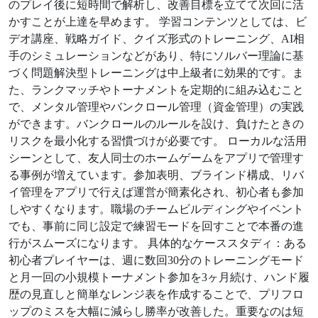
のプレイ後に短時間で解析し、改善目標を立てて次回に活
かすことが上達を早めます。 学習コンテンツとしては、ビ
デオ講座、戦略ガイド、クイズ形式のトレーニング、AI相
手のシミュレーションなどがあり、特にソルバー理論に基
づく問題解決型トレーニングは中上級者に効果的です。ま
た、ランクマッチやトーナメントを定期的に組み込むこと
で、メンタル管理やバンクロール管理（資金管理）の実践
ができます。バンクロールのルールを設け、負けたときの
リスクを最小化する習慣づけが必要です。 ローカルな活用
シーンとして、友人同士のホームゲームをアプリで管理す
る事例が増えています。参加表明、ブラインド構成、リバ
イ管理をアプリで行えば運営が簡素化され、初心者も参加
しやすくなります。職場のチームビルディングやイベント
でも、事前に同じ設定で練習モードを回すことで本番の進
行がスムーズになります。 具体的なケーススタディ：ある
初心者プレイヤーは、週に数回30分のトレーニングモード
と月一回の小規模トーナメント参加を3ヶ月続け、ハンド履
歴の見直しと簡単なレンジ表を作成することで、プリフロ
ップのミスを大幅に減らし勝率が改善した。重要なのは短