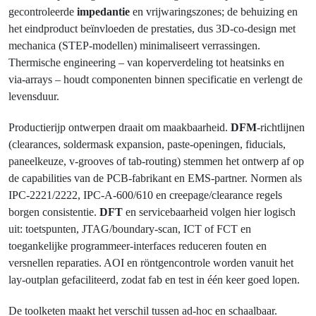
gecontroleerde
impedantie
en vrijwaringszones; de behuizing en
het eindproduct beïnvloeden de prestaties, dus 3D‑co‑design met
mechanica (STEP‑modellen) minimaliseert verrassingen.
Thermische engineering – van koperverdeling tot heatsinks en
via‑arrays – houdt componenten binnen specificatie en verlengt de
levensduur.
Productierijp ontwerpen draait om maakbaarheid.
DFM
‑richtlijnen
(clearances, soldermask expansion, paste‑openingen, fiducials,
paneelkeuze, v‑grooves of tab‑routing) stemmen het ontwerp af op
de capabilities van de PCB‑fabrikant en EMS‑partner. Normen als
IPC‑2221/2222, IPC‑A‑600/610 en creepage/clearance regels
borgen consistentie.
DFT
en servicebaarheid volgen hier logisch
uit: toetspunten, JTAG/boundary‑scan, ICT of FCT en
toegankelijke programmeer‑interfaces reduceren fouten en
versnellen reparaties. AOI en röntgencontrole worden vanuit het
lay‑outplan gefaciliteerd, zodat fab en test in één keer goed lopen.
De toolketen maakt het verschil tussen ad‑hoc en schaalbaar.