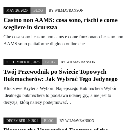
MAY 26, 2026
BLOG
BY
WILMAVRANSON
Casino non AAMS: cosa sono, rischi e come
scegliere in sicurezza
Che cosa sono i casino non aams e come funzionano I casino non
AAMS sono piattaforme di gioco online che…
SEPTEMBER 01, 2025
BLOG
BY
WILMAVRANSON
Twój Przewodnik po Świecie Topowych
Bukmacherów: Jak Wybrać Tego Jedynego
Kluczowe Kryteria Wyboru Najlepszego Bukmachera Wybór
idealnego bukmachera to podstawa udanej gry, a nie jest to
decyzja, którą należy podejmować…
DECEMBER 19, 2024
BLOG
BY
WILMAVRANSON