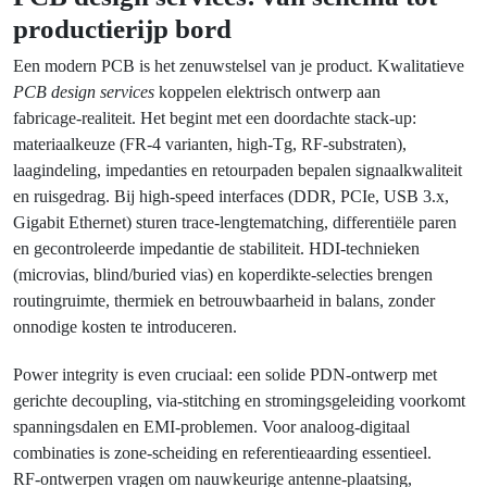
productierijp bord
Een modern PCB is het zenuwstelsel van je product. Kwalitatieve
PCB design services
koppelen elektrisch ontwerp aan
fabricage‑realiteit. Het begint met een doordachte stack‑up:
materiaalkeuze (FR‑4 varianten, high‑Tg, RF‑substraten),
laagindeling, impedanties en retourpaden bepalen signaalkwaliteit
en ruisgedrag. Bij high‑speed interfaces (DDR, PCIe, USB 3.x,
Gigabit Ethernet) sturen trace‑lengtematching, differentiële paren
en gecontroleerde impedantie de stabiliteit. HDI‑technieken
(microvias, blind/buried vias) en koperdikte‑selecties brengen
routingruimte, thermiek en betrouwbaarheid in balans, zonder
onnodige kosten te introduceren.
Power integrity is even cruciaal: een solide PDN‑ontwerp met
gerichte decoupling, via‑stitching en stromingsgeleiding voorkomt
spanningsdalen en EMI‑problemen. Voor analoog‑digitaal
combinaties is zone‑scheiding en referentieaarding essentieel.
RF‑ontwerpen vragen om nauwkeurige antenne‑plaatsing,