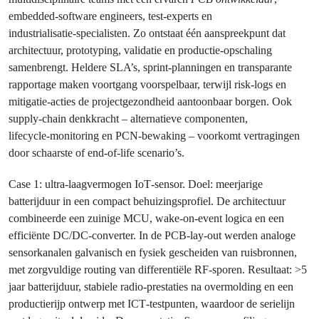
embedded‑software engineers, test‑experts en
industrialisatie‑specialisten. Zo ontstaat één aanspreekpunt dat
architectuur, prototyping, validatie en productie‑opschaling
samenbrengt. Heldere SLA’s, sprint‑planningen en transparante
rapportage maken voortgang voorspelbaar, terwijl risk‑logs en
mitigatie‑acties de projectgezondheid aantoonbaar borgen. Ook
supply‑chain denkkracht – alternatieve componenten,
lifecycle‑monitoring en PCN‑bewaking – voorkomt vertragingen
door schaarste of end‑of‑life scenario’s.
Case 1: ultra‑laagvermogen IoT‑sensor. Doel: meerjarige
batterijduur in een compact behuizingsprofiel. De architectuur
combineerde een zuinige MCU, wake‑on‑event logica en een
efficiënte DC/DC‑converter. In de PCB‑lay‑out werden analoge
sensorkanalen galvanisch en fysiek gescheiden van ruisbronnen,
met zorgvuldige routing van differentiële RF‑sporen. Resultaat: >5
jaar batterijduur, stabiele radio‑prestaties na overmolding en een
productierijp ontwerp met ICT‑testpunten, waardoor de serielijn