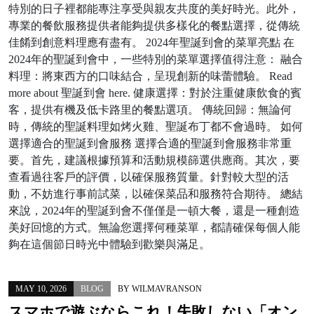
特別的日子裡都能專注享受與親友共度的美好時光。此外，
專業的餐飲服務提供者能夠提供多樣化的餐點選擇，從傳統
佳餚到創意料理應有盡有。 2024年聖誕到會的菜單亮點 在
2024年的聖誕到會中，一些特別的菜單選擇值得注意： 融合
料理：將東西方的口味結合，呈現創新的味蕾體驗。 Read
more about 聖誕到會 here. 健康選擇：對於注重健康飲食的賓
客，提供有機及低卡路里的餐點選項。 傳統回歸：無論何
時，傳統的聖誕料理如烤火雞、聖誕布丁都不會過時。 如何
選擇適合的聖誕到會服務 選擇合適的聖誕到會服務非常重
要。首先，建議根據預算和活動規模篩選供應商。其次，要
查看過往客戶的評價，以確保服務質量。針對較大型的活
動，不妨進行事前試菜，以確保菜品和服務符合期待。 總結
來說，2024年的聖誕到會不僅僅是一頓大餐，還是一種創造
美好回憶的方式。無論您選擇何種菜單，都請確保每個人能
夠在這個節日時光中體驗到歡樂與滿足。
MAY 10, 2026
BLOG
BY
WILMAVRANSON
スマホで遊ぶならこれ！失敗しない「オン