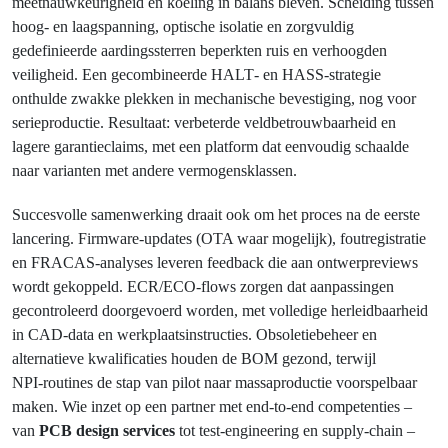
meetnauwkeurigheid en koeling in balans bleven. Scheiding tussen
hoog‑ en laagspanning, optische isolatie en zorgvuldig
gedefinieerde aardingssterren beperkten ruis en verhoogden
veiligheid. Een gecombineerde HALT‑ en HASS‑strategie
onthulde zwakke plekken in mechanische bevestiging, nog voor
serieproductie. Resultaat: verbeterde veldbetrouwbaarheid en
lagere garantieclaims, met een platform dat eenvoudig schaalde
naar varianten met andere vermogensklassen.
Succesvolle samenwerking draait ook om het proces na de eerste
lancering. Firmware‑updates (OTA waar mogelijk), foutregistratie
en FRACAS‑analyses leveren feedback die aan ontwerpreviews
wordt gekoppeld. ECR/ECO‑flows zorgen dat aanpassingen
gecontroleerd doorgevoerd worden, met volledige herleidbaarheid
in CAD‑data en werkplaatsinstructies. Obsoletiebeheer en
alternatieve kwalificaties houden de BOM gezond, terwijl
NPI‑routines de stap van pilot naar massaproductie voorspelbaar
maken. Wie inzet op een partner met end‑to‑end competenties –
van
PCB design services
tot test‑engineering en supply‑chain –