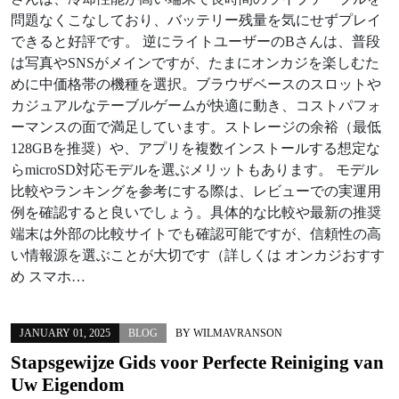
問題なくこなしており、バッテリー残量を気にせずプレイ
できると好評です。 逆にライトユーザーのBさんは、普段
は写真やSNSがメインですが、たまにオンカジを楽しむた
めに中価格帯の機種を選択。ブラウザベースのスロットや
カジュアルなテーブルゲームが快適に動き、コストパフォ
ーマンスの面で満足しています。ストレージの余裕（最低
128GBを推奨）や、アプリを複数インストールする想定な
らmicroSD対応モデルを選ぶメリットもあります。 モデル
比較やランキングを参考にする際は、レビューでの実運用
例を確認すると良いでしょう。具体的な比較や最新の推奨
端末は外部の比較サイトでも確認可能ですが、信頼性の高
い情報源を選ぶことが大切です（詳しくは オンカジおすす
め スマホ…
JANUARY 01, 2025
BLOG
BY
WILMAVRANSON
Stapsgewijze Gids voor Perfecte Reiniging van
Uw Eigendom