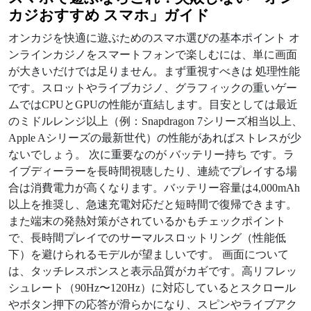
カジおすすめ スマホ」ガイド
オンカジを快適に遊ぶためのスマホ選びの基本ポイント オ
ンラインカジノをスマートフォンで楽しむには、単に画面
が大きいだけでは足りません。まず重視すべきは 処理性能
です。スロットやライブカジノ、グラフィックの重いゲー
ムではCPUとGPUの性能が直結します。目安としては最近
のミドルレンジ以上（例：Snapdragon 7シリーズ相当以上、
Apple Aシリーズの最新世代）の性能があればストレスが少
ないでしょう。 次に重要なのが バッテリー持ち です。ラ
イブディーラーを長時間視聴したり、連続でプレイする場
合は消費電力が高くなります。バッテリー容量は4,000mAh
以上を推奨し、急速充電対応だと短時間で復帰できます。
また端末の発熱対策がされているかもチェックポイント
で、長時間プレイでのサーマルスロットリング（性能低
下）を避けられるモデルが望ましいです。 画面について
は、タッチレスポンスと表示品質がカギです。高リフレッ
シュレート（90Hz〜120Hz）に対応しているとスクロール
やボタン押下の応答が滑らかになり、スピンやライブアク