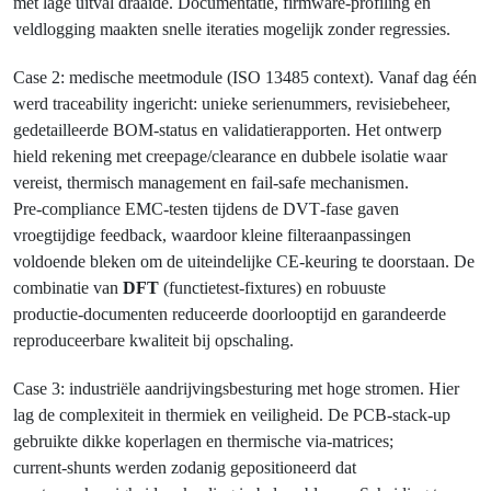
met lage uitval draaide. Documentatie, firmware‑profiling en
veldlogging maakten snelle iteraties mogelijk zonder regressies.
Case 2: medische meetmodule (ISO 13485 context). Vanaf dag één
werd traceability ingericht: unieke serienummers, revisiebeheer,
gedetailleerde BOM‑status en validatierapporten. Het ontwerp
hield rekening met creepage/clearance en dubbele isolatie waar
vereist, thermisch management en fail‑safe mechanismen.
Pre‑compliance EMC‑testen tijdens de DVT‑fase gaven
vroegtijdige feedback, waardoor kleine filteraanpassingen
voldoende bleken om de uiteindelijke CE‑keuring te doorstaan. De
combinatie van
DFT
(functietest‑fixtures) en robuuste
productie‑documenten reduceerde doorlooptijd en garandeerde
reproduceerbare kwaliteit bij opschaling.
Case 3: industriële aandrijvingsbesturing met hoge stromen. Hier
lag de complexiteit in thermiek en veiligheid. De PCB‑stack‑up
gebruikte dikke koperlagen en thermische via‑matrices;
current‑shunts werden zodanig gepositioneerd dat