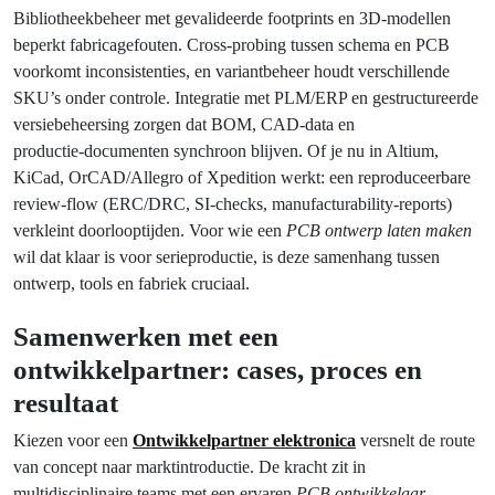
Bibliotheekbeheer met gevalideerde footprints en 3D‑modellen
beperkt fabricagefouten. Cross‑probing tussen schema en PCB
voorkomt inconsistenties, en variantbeheer houdt verschillende
SKU’s onder controle. Integratie met PLM/ERP en gestructureerde
versiebeheersing zorgen dat BOM, CAD-data en
productie‑documenten synchroon blijven. Of je nu in Altium,
KiCad, OrCAD/Allegro of Xpedition werkt: een reproduceerbare
review‑flow (ERC/DRC, SI‑checks, manufacturability‑reports)
verkleint doorlooptijden. Voor wie een
PCB ontwerp laten maken
wil dat klaar is voor serieproductie, is deze samenhang tussen
ontwerp, tools en fabriek cruciaal.
Samenwerken met een
ontwikkelpartner: cases, proces en
resultaat
Kiezen voor een
Ontwikkelpartner elektronica
versnelt de route
van concept naar marktintroductie. De kracht zit in
multidisciplinaire teams met een ervaren
PCB ontwikkelaar
,