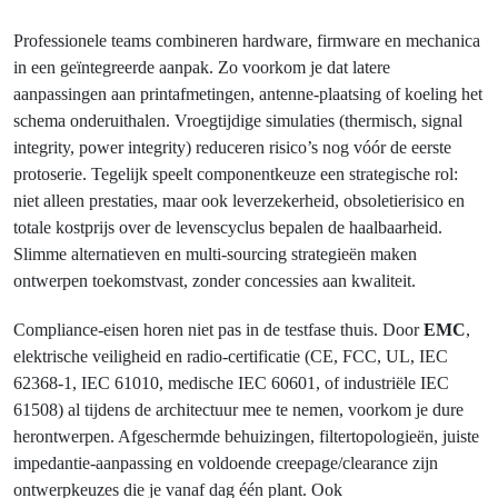
Professionele teams combineren hardware, firmware en mechanica
in een geïntegreerde aanpak. Zo voorkom je dat latere
aanpassingen aan printafmetingen, antenne‑plaatsing of koeling het
schema onderuithalen. Vroegtijdige simulaties (thermisch, signal
integrity, power integrity) reduceren risico’s nog vóór de eerste
protoserie. Tegelijk speelt componentkeuze een strategische rol:
niet alleen prestaties, maar ook leverzekerheid, obsoletierisico en
totale kostprijs over de levenscyclus bepalen de haalbaarheid.
Slimme alternatieven en multi-sourcing strategieën maken
ontwerpen toekomstvast, zonder concessies aan kwaliteit.
Compliance-eisen horen niet pas in de testfase thuis. Door
EMC
,
elektrische veiligheid en radio‑certificatie (CE, FCC, UL, IEC
62368‑1, IEC 61010, medische IEC 60601, of industriële IEC
61508) al tijdens de architectuur mee te nemen, voorkom je dure
herontwerpen. Afgeschermde behuizingen, filtertopologieën, juiste
impedantie-aanpassing en voldoende creepage/clearance zijn
ontwerpkeuzes die je vanaf dag één plant. Ook