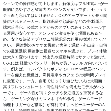
ションでの操作感が向上します。解像度はフルHD以上が一
般的に見やすさと省電力のバランスが良いです。 セキュリ
ティ面も忘れてはいけません。OSのアップデートが長期間
提供されるメーカー、指紋認証や顔認証などの生体認証、
端末暗号化、公式ストアからのアプリのみインストールす
る運用が安心です。オンライン決済を使う場面もあるた
め、安全な決済アプリや二段階認証の利用も検討してくだ
さい。 用途別のおすすめ機種と実例：通勤・外出先・自宅
での最適選択 用途別に最適なスマホを選ぶと、プレイ体験
は大きく変わります。外出先や通勤時間にサクッと遊びた
い人には 軽量でバッテリー持ちが良いモデル が向いていま
す。例えば、コンパクトなボディで4,500mAh程度のバッテ
リーを備えた機種は、満員電車やカフェでの短時間プレイ
に最適です。一方、自宅でじっくり遊びたい人は大画面・
高リフレッシュレート・高性能SoCを備えたモデルがベタ
ーです。 ゲーム性が高くタッチや反応速度を重視するな
ら、ゲーミング寄りのスマホ（冷却機構、ゲームモード、
物理トリガーなど搭載）が有利です。ヘビーユーザーのA
さんは、冷却性能が高い端末で長時間のライブテーブルを