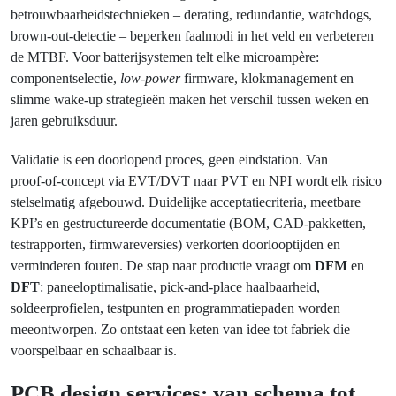
betrouwbaarheidstechnieken – derating, redundantie, watchdogs,
brown‑out‑detectie – beperken faalmodi in het veld en verbeteren
de MTBF. Voor batterijsystemen telt elke microampère:
componentselectie,
low-power
firmware, klokmanagement en
slimme wake‑up strategieën maken het verschil tussen weken en
jaren gebruiksduur.
Validatie is een doorlopend proces, geen eindstation. Van
proof‑of‑concept via EVT/DVT naar PVT en NPI wordt elk risico
stelselmatig afgebouwd. Duidelijke acceptatiecriteria, meetbare
KPI’s en gestructureerde documentatie (BOM, CAD-pakketten,
testrapporten, firmwareversies) verkorten doorlooptijden en
verminderen fouten. De stap naar productie vraagt om
DFM
en
DFT
: paneeloptimalisatie, pick‑and‑place haalbaarheid,
soldeerprofielen, testpunten en programmatiepaden worden
meeontworpen. Zo ontstaat een keten van idee tot fabriek die
voorspelbaar en schaalbaar is.
PCB design services: van schema tot