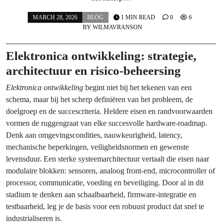
MARCH 28, 2026
BLOG
1 MIN READ
0
6
BY
WILMAVRANSON
Elektronica ontwikkeling: strategie,
architectuur en risico‑beheersing
Elektronica ontwikkeling
begint niet bij het tekenen van een
schema, maar bij het scherp definiëren van het probleem, de
doelgroep en de succescriteria. Heldere eisen en randvoorwaarden
vormen de ruggengraat van elke succesvolle hardware-roadmap.
Denk aan omgevingscondities, nauwkeurigheid, latency,
mechanische beperkingen, veiligheidsnormen en gewenste
levensduur. Een sterke systeemarchitectuur vertaalt die eisen naar
modulaire blokken: sensoren, analoog front-end, microcontroller of
processor, communicatie, voeding en beveiliging. Door al in dit
stadium te denken aan schaalbaarheid, firmware‑integratie en
testbaarheid, leg je de basis voor een robuust product dat snel te
industrialiseren is.