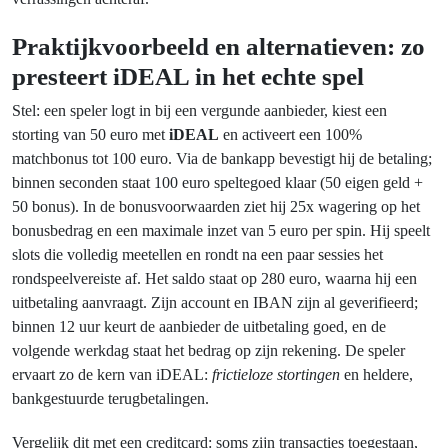
Praktijkvoorbeeld en alternatieven: zo
presteert iDEAL in het echte spel
Stel: een speler logt in bij een vergunde aanbieder, kiest een
storting van 50 euro met
iDEAL
en activeert een 100%
matchbonus tot 100 euro. Via de bankapp bevestigt hij de betaling;
binnen seconden staat 100 euro speltegoed klaar (50 eigen geld +
50 bonus). In de bonusvoorwaarden ziet hij 25x wagering op het
bonusbedrag en een maximale inzet van 5 euro per spin. Hij speelt
slots die volledig meetellen en rondt na een paar sessies het
rondspeelvereiste af. Het saldo staat op 280 euro, waarna hij een
uitbetaling aanvraagt. Zijn account en IBAN zijn al geverifieerd;
binnen 12 uur keurt de aanbieder de uitbetaling goed, en de
volgende werkdag staat het bedrag op zijn rekening. De speler
ervaart zo de kern van iDEAL:
frictieloze stortingen
en heldere,
bankgestuurde terugbetalingen.
Vergelijk dit met een creditcard: soms zijn transacties toegestaan,