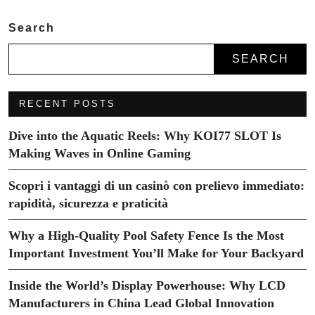
Search
SEARCH
RECENT POSTS
Dive into the Aquatic Reels: Why KOI77 SLOT Is
Making Waves in Online Gaming
Scopri i vantaggi di un casinò con prelievo immediato:
rapidità, sicurezza e praticità
Why a High-Quality Pool Safety Fence Is the Most
Important Investment You’ll Make for Your Backyard
Inside the World’s Display Powerhouse: Why LCD
Manufacturers in China Lead Global Innovation