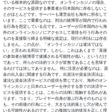
ている根本的な原因なのです。 オンラインカジノの場合、
そのサービスを提供する事業者が日本国内に存在しないこ
とがほとんどです。サーバーも運営会社も海外に所在して
います。ここで重要なのは、刑法の賭博罪が国内で行われ
る行為を想定している点です。ユーザーが日本国内から海
外のオンラインカジノにアクセスして遊技を行う行為その
ものを直接取り締まる明確な規定は、現行の刑法には存在
しません。この点が、「オンラインカジノは違法ではな
い」と言われる所以です。しかし、これはあくまで「直接
の参加者が賭博罪で逮捕される可能性が低い」というだけ
であって、何らかの法的リスクが皆無であることを意味す
るわけでは決してありません。 特に注意が必要なのは、資
金の出入金に関連する行為です。出資法や資金決済法は、
違法な資金決済サービスの提供を禁じており、海外のオン
ラインカジノと日本のユーザーを仲介する形での決済サー
ビスを提供することは、これらの法律に抵触する恐れがあ
ります。つまり、プレイヤー自身が遊ぶ行為そのものより
も、その前後の行為にこそ、大きな法的落とし穴が潜んで
いる可能性があるのです。この複雑な法的状況を正しく理