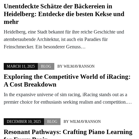
Unentdeckte Schätze der Bäckereien in
Heidelberg: Entdecke die besten Kekse und
mehr
Heidelberg, eine Stadt bekannt für ihre reiche Geschichte und
atemberaubende Architektur, ist auch ein Paradies für
Feinschmecker. Ein besonderer Genuss…
MARCH 11, 2025
BLOG
BY
WILMAVRANSON
Exploring the Competitive World of iRacing:
A Cost Breakdown
In the expansive universe of sim racing, iRacing stands out as a
premier choice for enthusiasts seeking realism and competition.…
DECEMBER 10, 2025
BLOG
BY
WILMAVRANSON
Resonant Pathways: Crafting Piano Learning