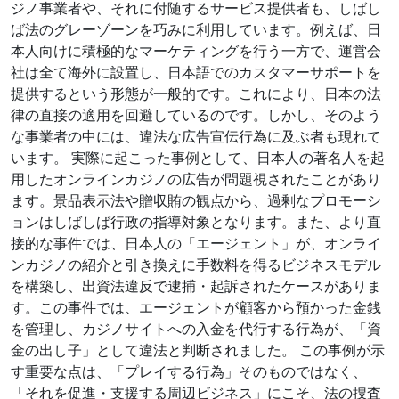
ジノ事業者や、それに付随するサービス提供者も、しばし
ば法のグレーゾーンを巧みに利用しています。例えば、日
本人向けに積極的なマーケティングを行う一方で、運営会
社は全て海外に設置し、日本語でのカスタマーサポートを
提供するという形態が一般的です。これにより、日本の法
律の直接の適用を回避しているのです。しかし、そのよう
な事業者の中には、違法な広告宣伝行為に及ぶ者も現れて
います。 実際に起こった事例として、日本人の著名人を起
用したオンラインカジノの広告が問題視されたことがあり
ます。景品表示法や贈収賄の観点から、過剰なプロモーシ
ョンはしばしば行政の指導対象となります。また、より直
接的な事件では、日本人の「エージェント」が、オンライ
ンカジノの紹介と引き換えに手数料を得るビジネスモデル
を構築し、出資法違反で逮捕・起訴されたケースがありま
す。この事件では、エージェントが顧客から預かった金銭
を管理し、カジノサイトへの入金を代行する行為が、「資
金の出し子」として違法と判断されました。 この事例が示
す重要な点は、「プレイする行為」そのものではなく、
「それを促進・支援する周辺ビジネス」にこそ、法の捜査