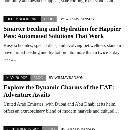
durability and aesthetic appeal, slate roofing Kent stands out…
DECEMBER 01, 2025
BLOG
BY
WILMAVRANSON
Smarter Feeding and Hydration for Happier
Pets: Automated Solutions That Work
Busy schedules, special diets, and evolving pet wellness standards
have turned feeding and hydration into more than a twice-a-day
task.…
MAY 20, 2025
BLOG
BY
WILMAVRANSON
Explore the Dynamic Charms of the UAE:
Adventure Awaits
United Arab Emirates, with Dubai and Abu Dhabi at its helm,
offers an extraordinary blend of modern marvels and cultural…
SEPTEMBER 15, 2024
BLOG
BY
WILMAVRANSON