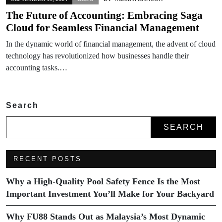
The Future of Accounting: Embracing Saga
Cloud for Seamless Financial Management
In the dynamic world of financial management, the advent of cloud
technology has revolutionized how businesses handle their
accounting tasks.…
Search
SEARCH
RECENT POSTS
Why a High-Quality Pool Safety Fence Is the Most
Important Investment You’ll Make for Your Backyard
Why FU88 Stands Out as Malaysia’s Most Dynamic