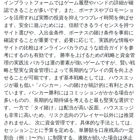
インプラットフォームではゲーム履歴やハンドの詳細が確
認できることが多いです。また、ボーナスやプロモーショ
ンを活用すれば実際の投資を抑えつつプレイ時間を伸ばせ
ます。安全に遊ぶためには、信頼できるライセンスを持つ
サイト選びや、入出金条件、ボーナスの賭け条件を事前に
確認することが重要です。必要に応じて、実践的な情報や
サイトの比較はオンラインバカラのような総合ガイドを参
考にするのも有効です。 勝率を上げるための戦略と資金管
理の実践法 バカラは運の要素が強いゲームですが、賢い戦
略と堅実な資金管理によって長期的なプレイの質を向上さ
せることが可能です。まず基本戦略としては、ハウスエッ
ジが最も低い「バンカー」への賭けが統計的に有利とされ
ています。バンカー勝利にはコミッションがかかる場合が
多いものの、長期的な期待値を考えると最も堅実な選択で
す。一方で「タイ賭け」は配当が高い反面、ハウスエッジ
も非常に高いため、リスク志向のプレイヤー以外には推奨
されません。 次に資金管理です。具体的な手法としては、
セッションごとに予算を定める、単勝額を口座残高の一定
割合（例：1〜3%）に制限する、連敗が続いた場合は休止