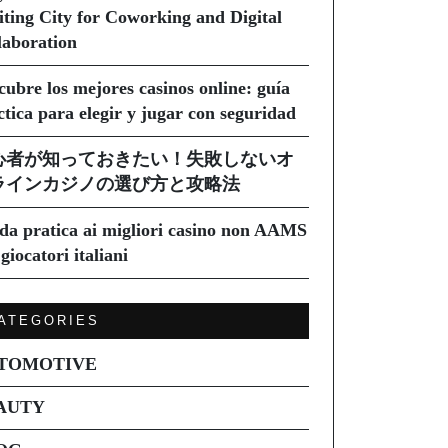
iting City for Coworking and Digital
laboration
cubre los mejores casinos online: guía
ctica para elegir y jugar con seguridad
心者が知っておきたい！失敗しないオ
ラインカジノの選び方と攻略法
da pratica ai migliori casino non AAMS
giocatori italiani
ATEGORIES
TOMOTIVE
AUTY