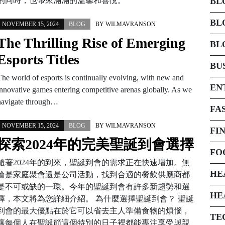
的同時，也帶來滿滿的溫馨和喜悅。
BL
BL
NOVEMBER 15, 2024
BLOG
BY
WILMAVRANSON
The Thrilling Rise of Emerging
BL
Esports Titles
BU
The world of esports is continually evolving, with new and
EN
innovative games entering competitive arenas globally. As we
navigate through…
FA
NOVEMBER 15, 2024
BLOG
BY
WILMAVRANSON
FI
探索2024年的完美聖誕到會選擇
FO
隨著2024年的到來，聖誕到會的需求正在快速增加。無
HE
論是家庭聚會還是公司活動，找到合適的餐飲供應商都
是不可或缺的一環。今年的聖誕到會有許多新趨勢和選
HE
擇，本文將為您詳細介紹。 為什麼選擇聖誕到會？ 聖誕
到會的最大優點在於它可以省去主人準備食物的煩惱，
TE
讓每個人在聖誕節這個特別的日子裡都能專注享受與親