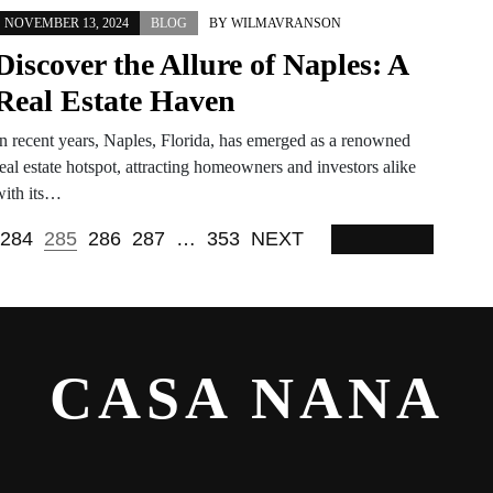
NOVEMBER 13, 2024
BLOG
BY
WILMAVRANSON
Discover the Allure of Naples: A
Real Estate Haven
In recent years, Naples, Florida, has emerged as a renowned
eal estate hotspot, attracting homeowners and investors alike
with its…
284
285
286
287
…
353
NEXT
CASA NANA