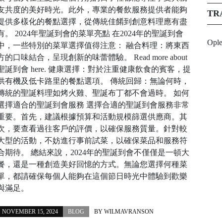
友共度的美好時光。此外，專業的餐飲服務提供者能夠
TR
提供多樣化的餐點選擇，從傳統佳餚到創意料理應有盡
有。 2024年聖誕到會的菜單亮點 在2024年的聖誕到會
Opl
中，一些特別的菜單選擇值得注意： 融合料理：將東西
方的口味結合，呈現創新的味蕾體驗。 Read more about
聖誕到會 here. 健康選擇：對於注重健康飲食的賓客，提
供有機及低卡路里的餐點選項。 傳統回歸：無論何時，
傳統的聖誕料理如烤火雞、聖誕布丁都不會過時。 如何
選擇適合的聖誕到會服務 選擇合適的聖誕到會服務非常
重要。首先，建議根據預算和活動規模篩選供應商。其
次，要查看過往客戶的評價，以確保服務質量。針對較
大型的活動，不妨進行事前試菜，以確保菜品和服務符
合期待。 總結來說，2024年的聖誕到會不僅僅是一頓大
餐，還是一種創造美好回憶的方式。無論您選擇何種菜
單，都請確保每個人能夠在這個節日時光中體驗到歡樂
與滿足。
NOVEMBER 15, 2024
BLOG
BY
WILMAVRANSON