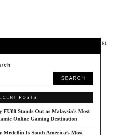
 &
NEWS &
TECHNOLOGY
TRAVEL
SS
POLITICS
arch
SEARCH
ECENT POSTS
 FU88 Stands Out as Malaysia’s Most
amic Online Gaming Destination
 Medellín Is South America’s Most