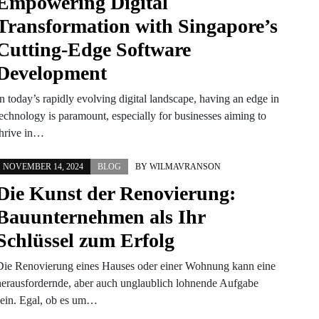
Empowering Digital
Transformation with Singapore’s
Cutting-Edge Software
Development
n today’s rapidly evolving digital landscape, having an edge in
technology is paramount, especially for businesses aiming to
thrive in…
NOVEMBER 14, 2024
BLOG
BY
WILMAVRANSON
Die Kunst der Renovierung:
Bauunternehmen als Ihr
Schlüssel zum Erfolg
Die Renovierung eines Hauses oder einer Wohnung kann eine
herausfordernde, aber auch unglaublich lohnende Aufgabe
sein. Egal, ob es um…