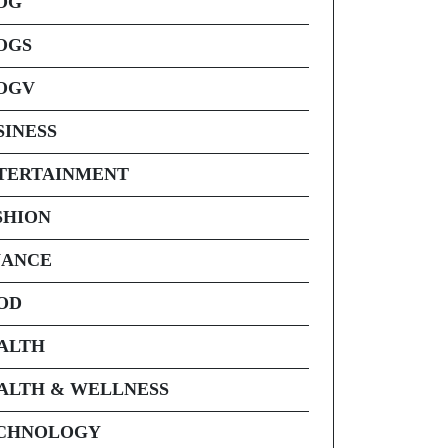
OG
OGS
OGV
SINESS
TERTAINMENT
SHION
NANCE
OD
ALTH
ALTH & WELLNESS
CHNOLOGY