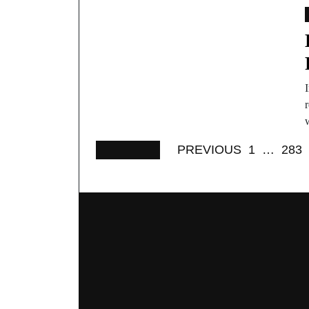
r
PREVIOUS
1
…
283