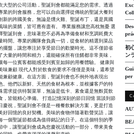
Exc
次大型的公司活動，聖誕到會都能滿足您的需求。透過
專業的到會服務，您可以自由選擇從傳統的聖誕大餐到
Col
創新的跨國美食。無論是燻火雞、聖誕布丁，還是異國
Des
風味的菜餚，皆可應有盡有。 專業服務讓您高枕無憂 選
prá
擇聖誕到會，意味著您不必再為準備食材和烹調耗費大
量時間。專業的團隊會負責一切，從食材的精選到菜品
初
的擺盤，讓您專注於享受節日的歡樂時光。這不僅節省
ン
了大量的時間和精力，還能確保所有佳餚都非常美味，
讓每一位賓客都能感受到賓至如歸的用餐體驗。 健康與
Gui
美味兼顧 現代人對於飲食的要求不僅僅是美味，還希望
per 
能兼顧健康。在這方面，聖誕到會也不例外地表現出
色。他們以新鮮、天然的食材為根本，並根據客戶的特
殊需求提供特製菜單，無論是低卡、素食還是無麩質飲
C
食，皆能精心準備。 打造記憶深刻的節日回憶 當談到節
日慶祝，聖誕到會不僅是一種餐飲解決方案，更是打造
AU
美好回憶的良好契機。美味的食物伴隨著歡聲笑語，讓
每一個聖誕節都成為值得銘記的日子。在這個特別的季
BE
節中，讓聖誕到會成為您慶祝活動的一部分，帶來美食