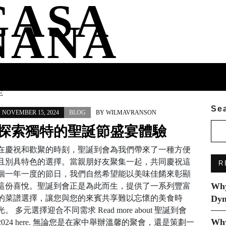
CASA
NANA
SS
HEALTH
ENTERTAINMENT
FASHION
FOOD
WELLNE
E
Se
NOVEMBER 15, 2024
BLOG
BY
WILMAVRANSON
探索獨特的聖誕節盛宴體驗
在慶祝和歡聚的時刻，聖誕到會為我們帶來了一種方便
且別具特色的選擇。當親朋好友聚集一起，共同慶祝這
R
個一年一度的節日，我們自然希望能以美味佳餚來彰顯
Why
這份喜悅。聖誕到會正是為此而生，提供了一系列豐富
的菜譜選擇，讓您與您的來賓共享難以忘懷的美食時
Dyn
光。 多元選擇迎合不同需求 Read more about 聖誕到會
Why
2024 here. 無論您是在家中舉辦溫馨的聚會，還是策劃一