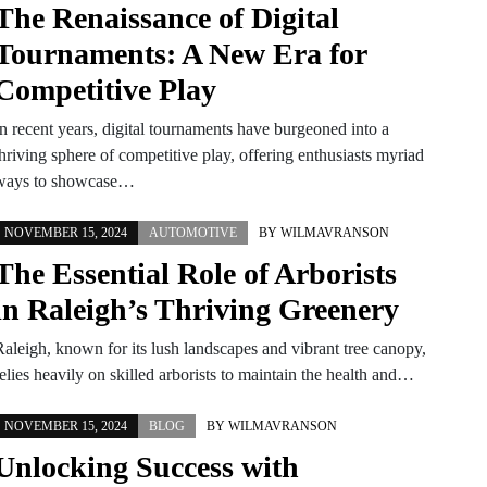
The Renaissance of Digital
Tournaments: A New Era for
Competitive Play
In recent years, digital tournaments have burgeoned into a
hriving sphere of competitive play, offering enthusiasts myriad
ways to showcase…
NOVEMBER 15, 2024
AUTOMOTIVE
BY
WILMAVRANSON
The Essential Role of Arborists
in Raleigh’s Thriving Greenery
Raleigh, known for its lush landscapes and vibrant tree canopy,
elies heavily on skilled arborists to maintain the health and…
NOVEMBER 15, 2024
BLOG
BY
WILMAVRANSON
Unlocking Success with