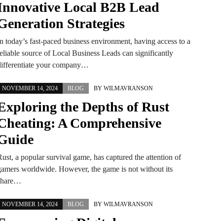
Innovative Local B2B Lead
Generation Strategies
In today’s fast-paced business environment, having access to a
reliable source of Local Business Leads can significantly
differentiate your company…
NOVEMBER 14, 2024
BLOG
BY
WILMAVRANSON
Exploring the Depths of Rust
Cheating: A Comprehensive
Guide
ust, a popular survival game, has captured the attention of
gamers worldwide. However, the game is not without its
share…
NOVEMBER 14, 2024
BLOG
BY
WILMAVRANSON