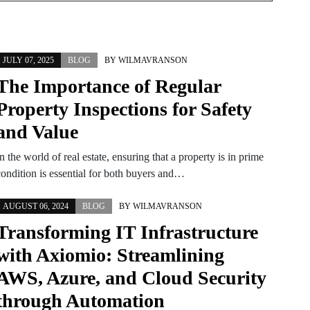
JULY 07, 2025
BLOG
BY
WILMAVRANSON
The Importance of Regular
Property Inspections for Safety
and Value
n the world of real estate, ensuring that a property is in prime
condition is essential for both buyers and…
AUGUST 06, 2024
BLOG
BY
WILMAVRANSON
Transforming IT Infrastructure
with Axiomio: Streamlining
AWS, Azure, and Cloud Security
through Automation