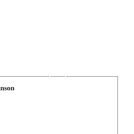
Next Post
Descubre dónde jugar:
guía práctica para
encontrar los mejores
casinos online España
nson