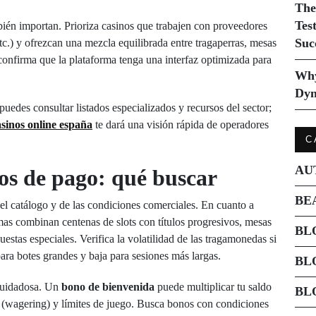
The
Tes
mbién importan. Prioriza casinos que trabajen con proveedores
Suc
.) y ofrezcan una mezcla equilibrada entre tragaperras, mesas
 confirma que la plataforma tenga una interfaz optimizada para
Why
Dyn
puedes consultar listados especializados y recursos del sector;
asinos online españa
te dará una visión rápida de operadores
C
AU
os de pago: qué buscar
BE
 catálogo y de las condiciones comerciales. En cuanto a
rmas combinan centenas de slots con títulos progresivos, mesas
BL
uestas especiales. Verifica la volatilidad de las tragamonedas si
 para botes grandes y baja para sesiones más largas.
BL
 cuidadosa. Un
bono de bienvenida
puede multiplicar tu saldo
BL
ta (wagering) y límites de juego. Busca bonos con condiciones