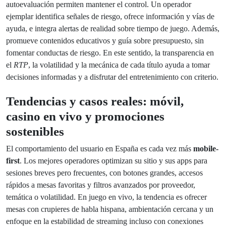
autoevaluación permiten mantener el control. Un operador
ejemplar identifica señales de riesgo, ofrece información y vías de
ayuda, e integra alertas de realidad sobre tiempo de juego. Además,
promueve contenidos educativos y guía sobre presupuesto, sin
fomentar conductas de riesgo. En este sentido, la transparencia en
el
RTP
, la volatilidad y la mecánica de cada título ayuda a tomar
decisiones informadas y a disfrutar del entretenimiento con criterio.
Tendencias y casos reales: móvil,
casino en vivo y promociones
sostenibles
El comportamiento del usuario en España es cada vez más
mobile-
first
. Los mejores operadores optimizan su sitio y sus apps para
sesiones breves pero frecuentes, con botones grandes, accesos
rápidos a mesas favoritas y filtros avanzados por proveedor,
temática o volatilidad. En juego en vivo, la tendencia es ofrecer
mesas con crupieres de habla hispana, ambientación cercana y un
enfoque en la estabilidad de streaming incluso con conexiones