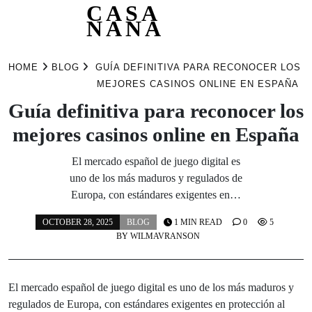
CASA
NANA
Skip
to
HOME
BLOG
GUÍA DEFINITIVA PARA RECONOCER LOS
content
MEJORES CASINOS ONLINE EN ESPAÑA
Guía definitiva para reconocer los
mejores casinos online en España
El mercado español de juego digital es
uno de los más maduros y regulados de
Europa, con estándares exigentes en…
OCTOBER 28, 2025
BLOG
1 MIN READ
0
5
BY
WILMAVRANSON
El mercado español de juego digital es uno de los más maduros y
regulados de Europa, con estándares exigentes en protección al