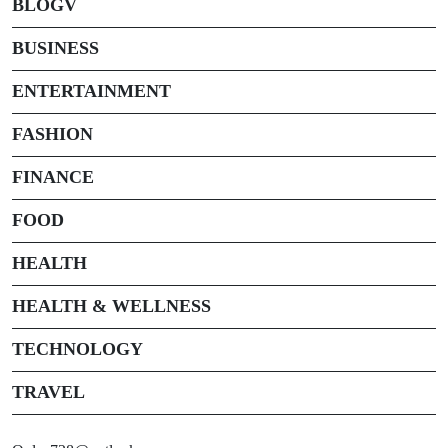
BLOGV
BUSINESS
ENTERTAINMENT
FASHION
FINANCE
FOOD
HEALTH
HEALTH & WELLNESS
TECHNOLOGY
TRAVEL