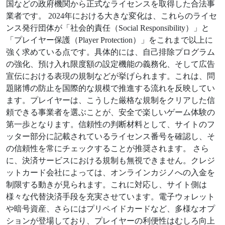
国などの政府機関から正式なライセンスを取得した合法事
業者です。 2024年における大きな変化は、これらのライセ
ンス発行団体が「社会的責任（Social Responsibility）」と
「プレイヤー保護（Player Protection）」をこれまで以上に
強く求めている点です。具体的には、自己排除プログラム
の強化、預け入れ限度額の設定機能の義務化、そして広告
宣伝における表現の規制などが挙げられます。これは、問
題賭博の防止を国際的な規模で推進する流れを反映してい
ます。プレイヤーは、こうした厳格な規制をクリアした信
頼できる事業者を選ぶことが、安全で楽しいゲーム体験の
第一歩となります。信頼性の判断材料として、サイトのフ
ッター部分に記載されているライセンス番号を確認し、そ
の信頼性を常にチェックすることが推奨されます。 さら
に、決済サービスにおける規制も無視できません。クレジ
ットカード会社によっては、オンラインカジノへの入金を
制限する動きが見られます。これに対応し、サイト側は
様々な代替決済手段を充実させています。電子ウォレット
や暗号資産、さらにはプリペイドカードなど、多様なオプ
ションが登場しており、プレイヤーの利便性はむしろ向上