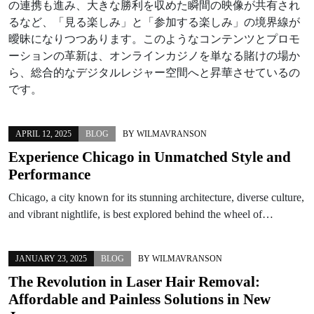
の連携も進み、大きな勝利を収めた瞬間の映像が共有され
るなど、「見る楽しみ」と「参加する楽しみ」の境界線が
曖昧になりつつあります。このようなコンテンツとプロモ
ーションの革新は、オンラインカジノを単なる賭けの場か
ら、総合的なデジタルレジャー空間へと昇華させているの
です。
APRIL 12, 2025
BLOG
BY
WILMAVRANSON
Experience Chicago in Unmatched Style and
Performance
Chicago, a city known for its stunning architecture, diverse culture,
and vibrant nightlife, is best explored behind the wheel of…
JANUARY 23, 2025
BLOG
BY
WILMAVRANSON
The Revolution in Laser Hair Removal:
Affordable and Painless Solutions in New