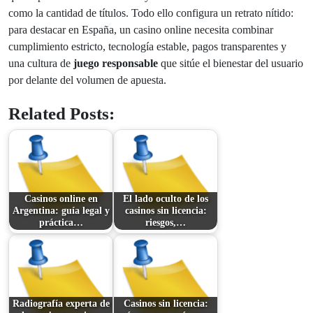
como la cantidad de títulos. Todo ello configura un retrato nítido:
para destacar en España, un casino online necesita combinar
cumplimiento estricto, tecnología estable, pagos transparentes y
una cultura de
juego responsable
que sitúe el bienestar del usuario
por delante del volumen de apuesta.
Related Posts:
Casinos online en
El lado oculto de los
Argentina: guía legal y
casinos sin licencia:
práctica…
riesgos,…
Radiografía experta de
Casinos sin licencia: