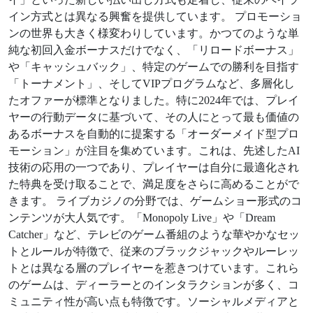
イン方式とは異なる興奮を提供しています。 プロモーショ
ンの世界も大きく様変わりしています。かつてのような単
純な初回入金ボーナスだけでなく、「リロードボーナス」
や「キャッシュバック」、特定のゲームでの勝利を目指す
「トーナメント」、そしてVIPプログラムなど、多層化し
たオファーが標準となりました。特に2024年では、プレイ
ヤーの行動データに基づいて、その人にとって最も価値の
あるボーナスを自動的に提案する「オーダーメイド型プロ
モーション」が注目を集めています。これは、先述したAI
技術の応用の一つであり、プレイヤーは自分に最適化され
た特典を受け取ることで、満足度をさらに高めることがで
きます。 ライブカジノの分野では、ゲームショー形式のコ
ンテンツが大人気です。「Monopoly Live」や「Dream
Catcher」など、テレビのゲーム番組のような華やかなセッ
トとルールが特徴で、従来のブラックジャックやルーレッ
トとは異なる層のプレイヤーを惹きつけています。これら
のゲームは、ディーラーとのインタラクションが多く、コ
ミュニティ性が高い点も特徴です。ソーシャルメディアと