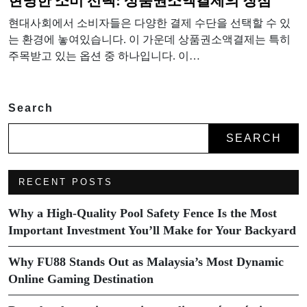
현명한 소비 선택: 상품권소액결제의 장점
현대사회에서 소비자들은 다양한 결제 수단을 선택할 수 있
는 환경에 놓여있습니다. 이 가운데 상품권소액결제는 특히
주목받고 있는 옵션 중 하나입니다. 이…
Search
SEARCH
RECENT POSTS
Why a High-Quality Pool Safety Fence Is the Most
Important Investment You’ll Make for Your Backyard
Why FU88 Stands Out as Malaysia’s Most Dynamic
Online Gaming Destination