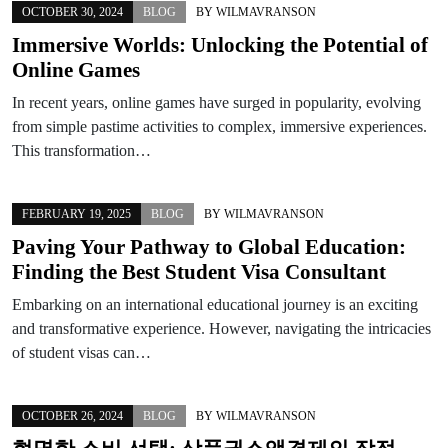
OCTOBER 30, 2024
BLOG
BY
WILMAVRANSON
Immersive Worlds: Unlocking the Potential of
Online Games
In recent years, online games have surged in popularity, evolving
from simple pastime activities to complex, immersive experiences.
This transformation…
FEBRUARY 19, 2025
BLOG
BY
WILMAVRANSON
Paving Your Pathway to Global Education:
Finding the Best Student Visa Consultant
Embarking on an international educational journey is an exciting
and transformative experience. However, navigating the intricacies
of student visas can…
OCTOBER 26, 2024
BLOG
BY
WILMAVRANSON