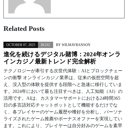
Related Posts
OCTOBER 07, 2025
BLOG
BY
WILMAVRANSON
進化を続けるデジタル賭博：2024年オンラ
インカジノ最新トレンド完全解析
テクノロジーが牽引する次世代体験：AIとブロックチェー
ンの衝撃 オンラインカジノ業界は、従来の仮想空間を超
え、没入型の体験を提供する段階へと急速に移行していま
す。2024年において最も注目すべきは、人工知能（AI）の
活用です。AIは、カスタマーサポートにおける24時間365
日の多言語対応チャットボットとして機能するだけでな
く、各プレイヤーのゲーム履歴や嗜好を分析し、パーソナ
ライズされたゲーム推薦やボーナスオファーを実現してい
ます。これにより、プレイヤーは自分好みのゲームを素早