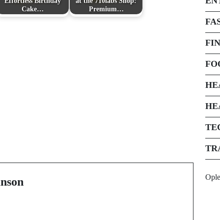
EN
Effortless Birthday
at the 710labs Shop:
Cake…
Premium…
FA
FI
FO
HE
HE
Next Post
TE
c
The Unseen Advantages
TR
of Premium Floor
Coatings
Opl
nson