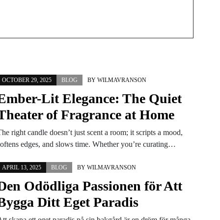
OCTOBER 29, 2025
BLOG
BY
WILMAVRANSON
Ember-Lit Elegance: The Quiet
Theater of Fragrance at Home
he right candle doesn’t just scent a room; it scripts a mood,
softens edges, and slows time. Whether you’re curating…
APRIL 13, 2025
BLOG
BY
WILMAVRANSON
Den Odödliga Passionen för Att
Bygga Ditt Eget Paradis
Att skapa ett eget paradis på sin bakgård är en dröm för många,