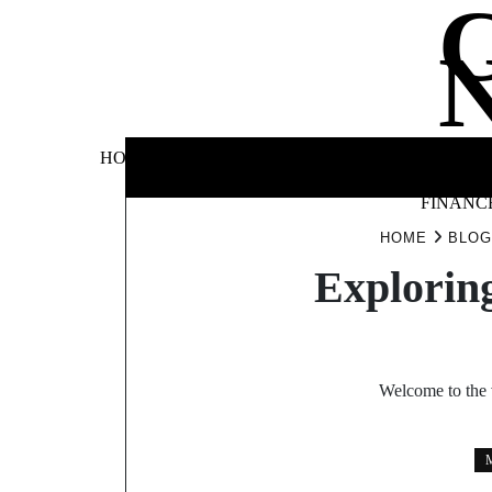
Skip
to
content
BUSINE
HOME
AUTOMOTIVE
BLOG
&
FINANC
HOME
BLOG
Exploring
Welcome to the v
M