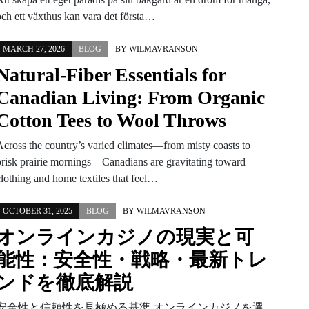
och ett växthus kan vara det första…
MARCH 27, 2026
BLOG
BY
WILMAVRANSON
Natural-Fiber Essentials for
Canadian Living: From Organic
Cotton Tees to Wool Throws
Across the country’s varied climates—from misty coasts to
brisk prairie mornings—Canadians are gravitating toward
clothing and home textiles that feel…
OCTOBER 31, 2025
BLOG
BY
WILMAVRANSON
オンラインカジノの現実と可
能性：安全性・戦略・最新トレ
ンドを徹底解説
安全性と信頼性を見極める基準 オンラインカジノを選