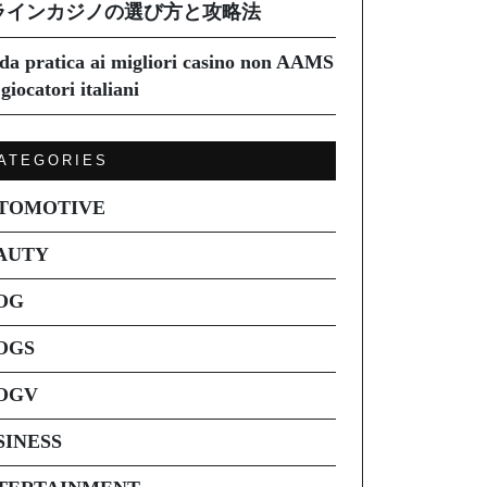
ラインカジノの選び方と攻略法
da pratica ai migliori casino non AAMS
giocatori italiani
ATEGORIES
TOMOTIVE
AUTY
OG
OGS
OGV
SINESS