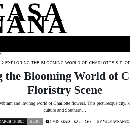
CASA
NANA
SS
HEALTH
ENTERTAINMENT
FASHION
FOOD
WELLNE
E
EXPLORING THE BLOOMING WORLD OF CHARLOTTE’S FLO
 the Blooming World of C
Floristry Scene
ibrant and inviting world of Charlotte flowers. This picturesque city, k
culture and Southern…
ARCH 10, 2025
BLOG
1 MIN READ
0
3
BY
WILMAVRANSO