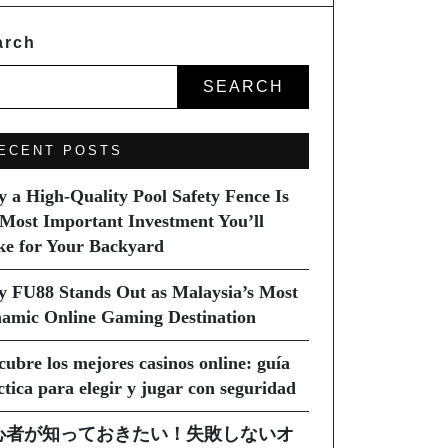
arch
SEARCH
ECENT POSTS
 a High-Quality Pool Safety Fence Is
 Most Important Investment You’ll
e for Your Backyard
 FU88 Stands Out as Malaysia’s Most
amic Online Gaming Destination
cubre los mejores casinos online: guía
ctica para elegir y jugar con seguridad
心者が知っておきたい！失敗しないオ