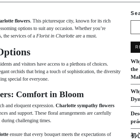
Se
rlotte flowers
. This picturesque city, known for its rich
ossoming options to suit any occasion. Whether you’re
, the services of a
Florist in Charlotte
are a must.
R
Options
Why
sidents and visitors have access to a plethora of choices.
the
gant orchids that bring a touch of sophistication, the diversity
Mak
ing special for everyone.
Why
ers: Comfort in Bloom
Dyn
uch and eloquent expression.
Charlotte sympathy flowers
nces and support. These floral arrangements are carefully
Des
during challenging times.
prá
lotte
ensure that every bouquet meets the expectations of
初