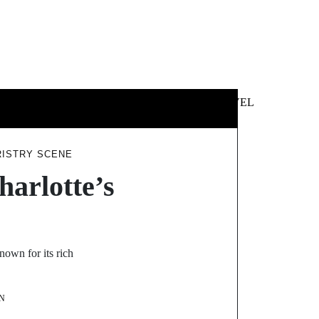
 &
NEWS &
TECHNOLOGY
TRAVEL
SS
POLITICS
RISTRY SCENE
harlotte’s
nown for its rich
N