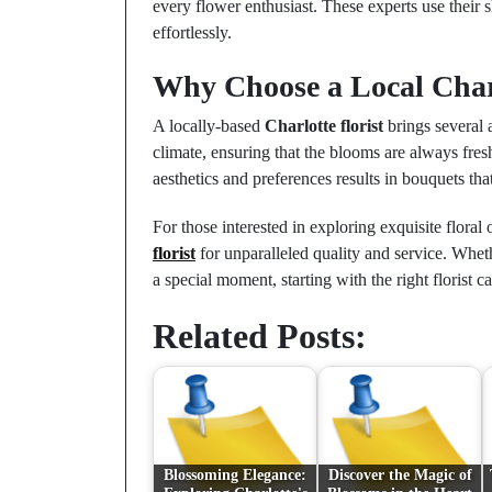
every flower enthusiast. These experts use their 
effortlessly.
Why Choose a Local Charl
A locally-based
Charlotte florist
brings several 
climate, ensuring that the blooms are always fresh
aesthetics and preferences results in bouquets tha
For those interested in exploring exquisite flora
florist
for unparalleled quality and service. Whe
a special moment, starting with the right florist c
Related Posts:
Blossoming Elegance:
Discover the Magic of