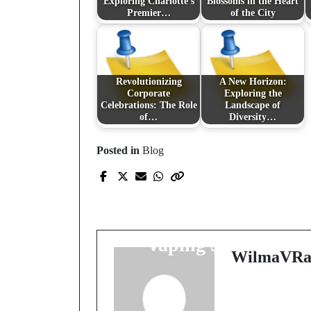
Exploring Charlotte's
Blossoms in the Heart
Premier…
of the City
Revolutionizing
A New Horizon:
Corporate
Exploring the
Celebrations: The Role
Landscape of
of…
Diversity…
Posted in
Blog
Prev Post
Exploring the Dynami
World of Innovative
Vaping Solutions
WilmaVRa