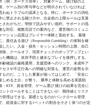
件（例：ボーナス倍率）、対象ゲーム、賭け額の上
限、ゲーム別の寄与率などが明示されていなければ、
思わぬトラブルの温床となる。特に、ボーナスの消化
中に禁止される賭け方や、出金前の上限ルールは見落
とされがちだ。明快で読みやすい規約、サポートの迅
速な対応、複数言語での案内など、運営側のコミュニ
ケーション品質はプレイヤー体験と直結する。 最後
に、責任ある遊び（Responsible Gambling）の体制を確
認したい。入金・損失・セッション時間の上限、自己
排除、クールオフ、現実チェックのポップアップとい
った機能は、依存予防と健全なプレイを後押しする。
年齢確認の厳格運用、支援団体へのリンク、未成年ア
クセスや不正行為への明確な対策も、運営の姿勢を示
すものだ。こうした要素が揃ってはじめて、「安全に
楽しめる土台」が整う。 勝率と体験を高める実践戦
略：RTP、資金管理、ゲーム選び 賭けの結果を完全に
コントロールすることはできないが、期待値とリスク
の管理はできる。基礎となるのがバンクロール管理
で、総資金に対する1ベットの割合を小さく保つのが定