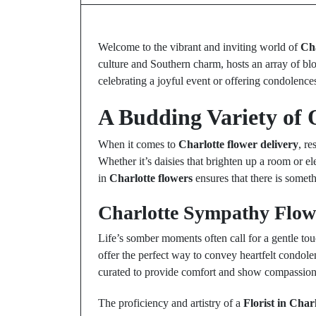
Welcome to the vibrant and inviting world of
Cha
culture and Southern charm, hosts an array of bl
celebrating a joyful event or offering condolences
A Budding Variety of 
When it comes to
Charlotte flower delivery
, re
Whether it’s daisies that brighten up a room or ele
in
Charlotte flowers
ensures that there is someth
Charlotte Sympathy Flow
Life’s somber moments often call for a gentle to
offer the perfect way to convey heartfelt condole
curated to provide comfort and show compassion 
The proficiency and artistry of a
Florist in Char