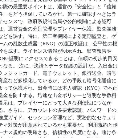
ぶ際の最重要ポイントは、運営の「安全性」と「信頼
性」をどう担保しているかだ。第一に確認すべきはラ
イセンスで、政府系規制当局や公的機関による認可
は、運営資金の分別管理やプレイヤー保護、監査義務
などを課す。特に、第三者機関による定期監査と、ゲ
ームの乱数生成器（RNG）の適正検証は、公平性の根
幹を成す。ライセンス情報が明示され、監査報告や
RNG証明にアクセスできることは、信頼の初歩的目安
となる。 次に、決済とデータ保護の設計だ。入出金は
クレジットカード、電子ウォレット、銀行送金、暗号
資産など多様化しているが、どの手段も暗号化通信に
よって保護され、出金時には本人確認（KYC）で不正
送金を防止する。迅速な出金ポリシーと透明な手数料
提示は、プレイヤーにとって大きな利便性につなが
る。さらに、アカウントの多要素認証、パスワードの
強度ガイド、セッション管理など、実務的なセキュリ
ティ対策が用意されているかも重要だ。 利用規約とボ
ーナス規約の明確さも、信頼性の尺度になる。賭け条