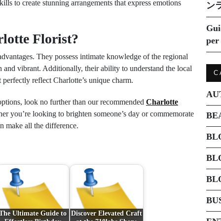
skills to create stunning arrangements that express emotions
ン
Gui
otte Florist?
per 
advantages. They possess intimate knowledge of the regional
 and vibrant. Additionally, their ability to understand the local
C
t perfectly reflect Charlotte’s unique charm.
AU
l options, look no further than our recommended
Charlotte
ther you’re looking to brighten someone’s day or commemorate
BE
an make all the difference.
BL
BL
BL
BU
The Ultimate Guide to
Discover Elevated Craft