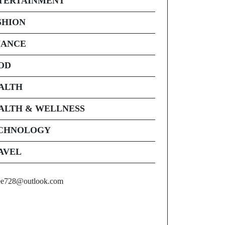
TERTAINMENT
SHION
NANCE
OD
ALTH
ALTH & WELLNESS
CHNOLOGY
AVEL
ee728@outlook.com