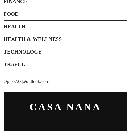
FINANCE
FOOD
HEALTH
HEALTH & WELLNESS
TECHNOLOGY
TRAVEL
Oplee728@outlook.com
CASA NANA