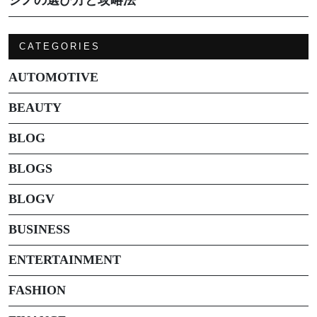
CATEGORIES
AUTOMOTIVE
BEAUTY
BLOG
BLOGS
BLOGV
BUSINESS
ENTERTAINMENT
FASHION