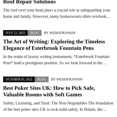
Roof Repair Solutions
The roof over your head plays a crucial role in safeguarding your
home and family. However, many homeowners often overlook…
JULY 22, 2025
BLOG
BY
WILMAVRANSON
The Art of Writing: Exploring the Timeless
Elegance of Esterbrook Fountain Pens
In the realm of luxury writing instruments, *Esterbrook Fountain
Pens* hold a prestigious position. As we look forward to the…
OCTOBER 05, 2025
BLOG
BY
WILMAVRANSON
Best Poker Sites UK: How to Pick Safe,
Valuable Rooms with Soft Games
Safety, Licensing, and Trust: The Non‑Negotiables The foundation
of the best poker sites UK is rock-solid safety. In Britain, the…