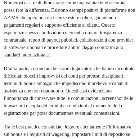
Numerosi casi reali dimostrano come una valutazione accurata
possa fare la differenza. Esistono esempi positivi di piattaforme non
AAMS che operano con licenze estere solide, garantendo
pagamenti regolari e supporto efficiente ai clienti. Queste
esperienze spesso condividono elementi comuni: trasparenza
contrattuale, report di payout pubblici, collaborazioni con provider
di software rinomati e procedure antiriciclaggio conformi allo
standard internazionale.
D’altra parte, ci sono anche storie di giocatori che hanno incontrato
difficoltà: blocchi improvvisi dei conti per pretesti disciplinari,
termini di bonus ambigui che impediscono il prelievo e canali di
assistenza che non rispondono. Questi casi evidenziano
l’importanza di conservare tutte le comunicazioni, screenshot delle
transazioni e copia dei termini e condizioni al momento della
registrazione per poter documentare eventuali contestazioni.
Tra le best practice consigliate: leggere attentamente l’informativa
sui bonus e i requisiti di wagering, impostare limiti di deposito se