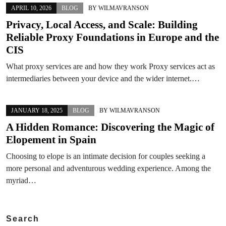
APRIL 10, 2026
BLOG
BY
WILMAVRANSON
Privacy, Local Access, and Scale: Building
Reliable Proxy Foundations in Europe and the
CIS
What proxy services are and how they work Proxy services act as
intermediaries between your device and the wider internet.…
JANUARY 18, 2025
BLOG
BY
WILMAVRANSON
A Hidden Romance: Discovering the Magic of
Elopement in Spain
Choosing to elope is an intimate decision for couples seeking a
more personal and adventurous wedding experience. Among the
myriad…
Search