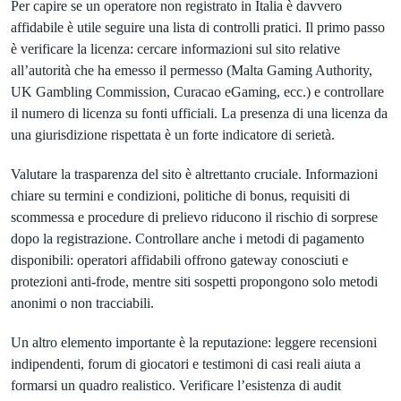
Per capire se un operatore non registrato in Italia è davvero
affidabile è utile seguire una lista di controlli pratici. Il primo passo
è verificare la licenza: cercare informazioni sul sito relative
all’autorità che ha emesso il permesso (Malta Gaming Authority,
UK Gambling Commission, Curacao eGaming, ecc.) e controllare
il numero di licenza su fonti ufficiali. La presenza di una licenza da
una giurisdizione rispettata è un forte indicatore di serietà.
Valutare la trasparenza del sito è altrettanto cruciale. Informazioni
chiare su termini e condizioni, politiche di bonus, requisiti di
scommessa e procedure di prelievo riducono il rischio di sorprese
dopo la registrazione. Controllare anche i metodi di pagamento
disponibili: operatori affidabili offrono gateway conosciuti e
protezioni anti-frode, mentre siti sospetti propongono solo metodi
anonimi o non tracciabili.
Un altro elemento importante è la reputazione: leggere recensioni
indipendenti, forum di giocatori e testimoni di casi reali aiuta a
formarsi un quadro realistico. Verificare l’esistenza di audit