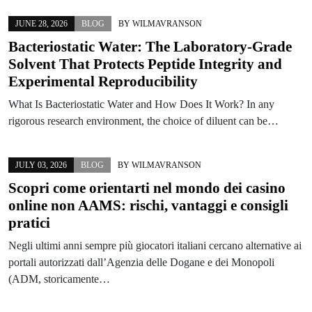
JUNE 28, 2026
BLOG
BY
WILMAVRANSON
Bacteriostatic Water: The Laboratory‑Grade
Solvent That Protects Peptide Integrity and
Experimental Reproducibility
What Is Bacteriostatic Water and How Does It Work? In any
rigorous research environment, the choice of diluent can be…
JULY 03, 2026
BLOG
BY
WILMAVRANSON
Scopri come orientarti nel mondo dei casino
online non AAMS: rischi, vantaggi e consigli
pratici
Negli ultimi anni sempre più giocatori italiani cercano alternative ai
portali autorizzati dall’Agenzia delle Dogane e dei Monopoli
(ADM, storicamente…