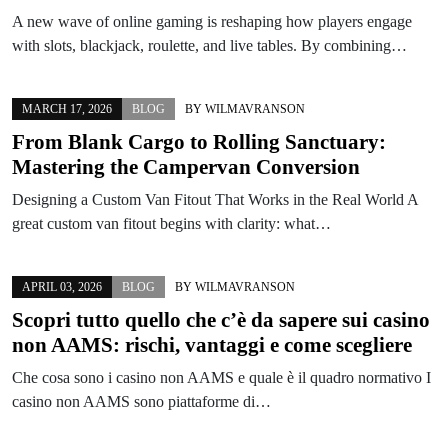
A new wave of online gaming is reshaping how players engage
with slots, blackjack, roulette, and live tables. By combining…
MARCH 17, 2026
BLOG
BY
WILMAVRANSON
From Blank Cargo to Rolling Sanctuary:
Mastering the Campervan Conversion
Designing a Custom Van Fitout That Works in the Real World A
great custom van fitout begins with clarity: what…
APRIL 03, 2026
BLOG
BY
WILMAVRANSON
Scopri tutto quello che c’è da sapere sui casino
non AAMS: rischi, vantaggi e come scegliere
Che cosa sono i casino non AAMS e quale è il quadro normativo I
casino non AAMS sono piattaforme di…