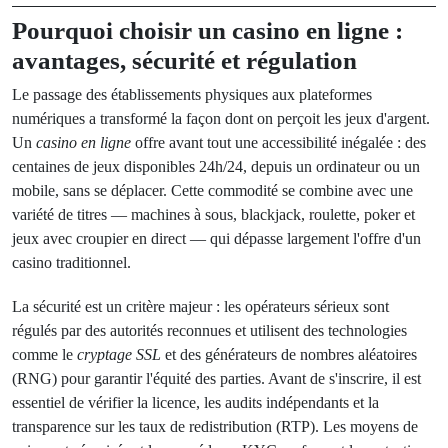
Pourquoi choisir un
casino en ligne
:
avantages, sécurité et régulation
Le passage des établissements physiques aux plateformes
numériques a transformé la façon dont on perçoit les jeux d'argent.
Un
casino en ligne
offre avant tout une accessibilité inégalée : des
centaines de jeux disponibles 24h/24, depuis un ordinateur ou un
mobile, sans se déplacer. Cette commodité se combine avec une
variété de titres — machines à sous, blackjack, roulette, poker et
jeux avec croupier en direct — qui dépasse largement l'offre d'un
casino traditionnel.
La sécurité est un critère majeur : les opérateurs sérieux sont
régulés par des autorités reconnues et utilisent des technologies
comme le
cryptage SSL
et des générateurs de nombres aléatoires
(RNG) pour garantir l'équité des parties. Avant de s'inscrire, il est
essentiel de vérifier la licence, les audits indépendants et la
transparence sur les taux de redistribution (RTP). Les moyens de