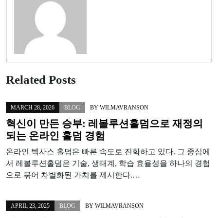
Related Posts
MARCH 28, 2026
BLOG
BY
WILMAVRANSON
혁신이 만든 승부: 레볼루션홀덤으로 재정의
되는 온라인 홀덤 경험
온라인 텍사스 홀덤은 빠른 속도로 진화하고 있다. 그 중심에
서 레볼루션홀덤은 기술, 생태계, 학습 효율성을 하나의 경험
으로 묶어 차별화된 가치를 제시한다.…
APRIL 23, 2025
BLOG
BY
WILMAVRANSON