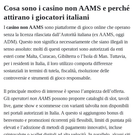
Cosa sono i casino non AAMS e perché
attirano i giocatori italiani
I
casino non AAMS
sono piattaforme di gioco online che operano
senza la licenza rilasciata dall’Autorità italiana (ex AAMS, oggi
ADM). Questo non significa necessariamente che siano illegali in
senso assoluto: molti di questi operatori sono autorizzati da enti
esteri come Malta, Curacao, Gibilterra o l’Isola di Man. Tuttavia,
per i residenti in Italia, il loro utilizzo comporta differenze
sostanziali in termini di tutela, fiscalità, risoluzione delle
controversie e strumenti di gioco responsabile.
Il principale motivo di interesse è spesso l’ampiezza dell’offerta.
Gli
operatori non AAMS
possono proporre cataloghi di slot, tavoli
live, game show e scommesse con varianti talvolta non disponibili
nei portali autorizzati in Italia. A questo si aggiungono bonus di
benvenuto e promozioni ricorrenti più flessibili, limiti di puntata più
elevati e l’adozione di metodi di pagamento innovativi, incluse
criptovalute o wallet digitali ad alta velocità. In parallelo, alcuni siti