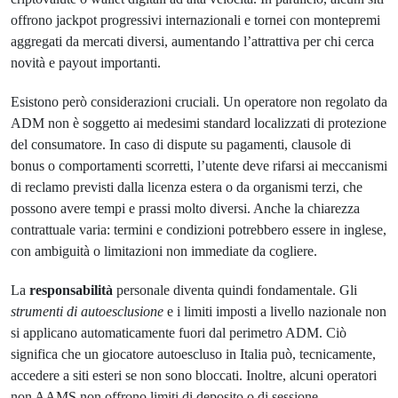
offrono jackpot progressivi internazionali e tornei con montepremi
aggregati da mercati diversi, aumentando l’attrattiva per chi cerca
novità e payout importanti.
Esistono però considerazioni cruciali. Un operatore non regolato da
ADM non è soggetto ai medesimi standard localizzati di protezione
del consumatore. In caso di dispute su pagamenti, clausole di
bonus o comportamenti scorretti, l’utente deve rifarsi ai meccanismi
di reclamo previsti dalla licenza estera o da organismi terzi, che
possono avere tempi e prassi molto diversi. Anche la chiarezza
contrattuale varia: termini e condizioni potrebbero essere in inglese,
con ambiguità o limitazioni non immediate da cogliere.
La
responsabilità
personale diventa quindi fondamentale. Gli
strumenti di autoesclusione
e i limiti imposti a livello nazionale non
si applicano automaticamente fuori dal perimetro ADM. Ciò
significa che un giocatore autoescluso in Italia può, tecnicamente,
accedere a siti esteri se non sono bloccati. Inoltre, alcuni operatori
non AAMS non offrono limiti di deposito o di sessione