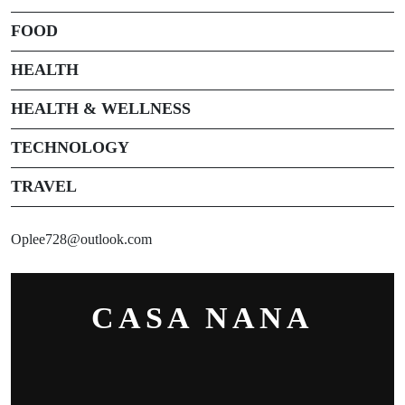
FOOD
HEALTH
HEALTH & WELLNESS
TECHNOLOGY
TRAVEL
Oplee728@outlook.com
CASA NANA