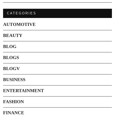
CATEGORIES
AUTOMOTIVE
BEAUTY
BLOG
BLOGS
BLOGV
BUSINESS
ENTERTAINMENT
FASHION
FINANCE