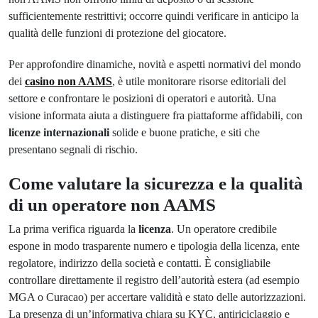
sufficientemente restrittivi; occorre quindi verificare in anticipo la
qualità delle funzioni di protezione del giocatore.
Per approfondire dinamiche, novità e aspetti normativi del mondo
dei
casino non AAMS
, è utile monitorare risorse editoriali del
settore e confrontare le posizioni di operatori e autorità. Una
visione informata aiuta a distinguere fra piattaforme affidabili, con
licenze internazionali
solide e buone pratiche, e siti che
presentano segnali di rischio.
Come valutare la sicurezza e la qualità
di un operatore non AAMS
La prima verifica riguarda la
licenza
. Un operatore credibile
espone in modo trasparente numero e tipologia della licenza, ente
regolatore, indirizzo della società e contatti. È consigliabile
controllare direttamente il registro dell’autorità estera (ad esempio
MGA o Curacao) per accertare validità e stato delle autorizzazioni.
La presenza di un’informativa chiara su KYC, antiriciclaggio e