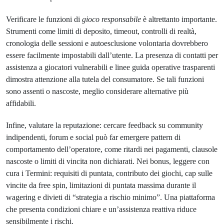
Verificare le funzioni di
gioco responsabile
è altrettanto importante.
Strumenti come limiti di deposito, timeout, controlli di realtà,
cronologia delle sessioni e autoesclusione volontaria dovrebbero
essere facilmente impostabili dall’utente. La presenza di contatti per
assistenza a giocatori vulnerabili e linee guida operative trasparenti
dimostra attenzione alla tutela del consumatore. Se tali funzioni
sono assenti o nascoste, meglio considerare alternative più
affidabili.
Infine, valutare la reputazione: cercare feedback su community
indipendenti, forum e social può far emergere pattern di
comportamento dell’operatore, come ritardi nei pagamenti, clausole
nascoste o limiti di vincita non dichiarati. Nei bonus, leggere con
cura i Termini: requisiti di puntata, contributo dei giochi, cap sulle
vincite da free spin, limitazioni di puntata massima durante il
wagering e divieti di “strategia a rischio minimo”. Una piattaforma
che presenta condizioni chiare e un’assistenza reattiva riduce
sensibilmente i rischi.