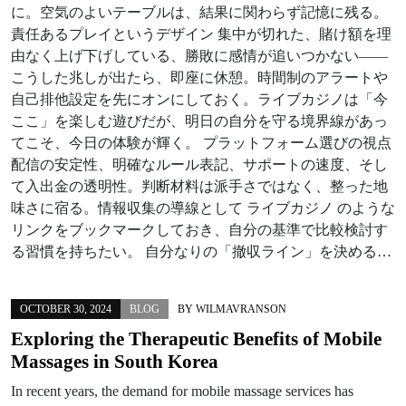
に。空気のよいテーブルは、結果に関わらず記憶に残る。
責任あるプレイというデザイン 集中が切れた、賭け額を理
由なく上げ下げしている、勝敗に感情が追いつかない——
こうした兆しが出たら、即座に休憩。時間制のアラートや
自己排他設定を先にオンにしておく。ライブカジノは「今
ここ」を楽しむ遊びだが、明日の自分を守る境界線があっ
てこそ、今日の体験が輝く。 プラットフォーム選びの視点
配信の安定性、明確なルール表記、サポートの速度、そし
て入出金の透明性。判断材料は派手さではなく、整った地
味さに宿る。情報収集の導線として ライブカジノ のような
リンクをブックマークしておき、自分の基準で比較検討す
る習慣を持ちたい。 自分なりの「撤収ライン」を決める…
OCTOBER 30, 2024
BLOG
BY
WILMAVRANSON
Exploring the Therapeutic Benefits of Mobile
Massages in South Korea
In recent years, the demand for mobile massage services has