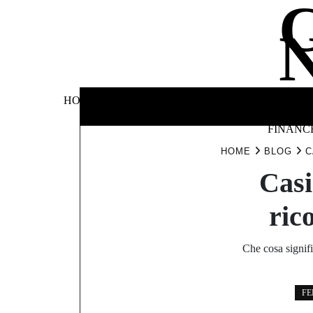
Skip
to
content
BUSINE
HOME
AUTOMOTIVE
BLOG
&
FINANC
HOME
BLOG
C
Casi
ric
Che cosa signif
FE