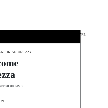
 &
NEWS &
TECHNOLOGY
TRAVEL
SS
POLITICS
ARE IN SICUREZZA
 come
ezza
are su un casino
ON