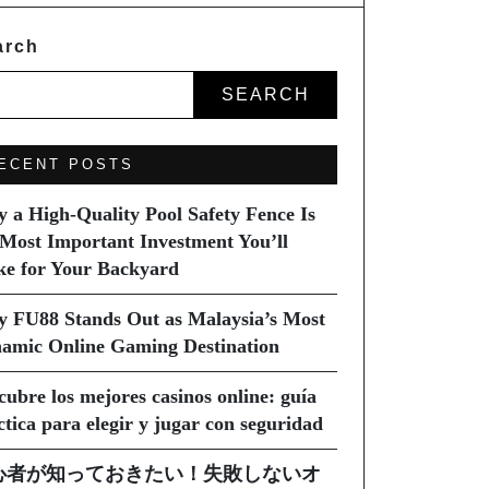
arch
SEARCH
ECENT POSTS
 a High-Quality Pool Safety Fence Is
 Most Important Investment You’ll
e for Your Backyard
 FU88 Stands Out as Malaysia’s Most
amic Online Gaming Destination
cubre los mejores casinos online: guía
ctica para elegir y jugar con seguridad
心者が知っておきたい！失敗しないオ