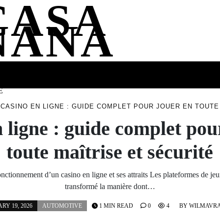
CASA
NANA
SS
HEALTH
ENTERTAINMENT
FASHION
FOOD
WELLNE
E
CASINO EN LIGNE : GUIDE COMPLET POUR JOUER EN TOUTE
 ligne : guide complet pou
toute maîtrise et sécurité
nctionnement d’un casino en ligne et ses attraits Les plateformes de je
transformé la manière dont…
RY 19, 2026
AUTOMOTIVE
1 MIN READ
0
4
BY
WILMAVR