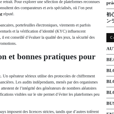
e retrait. Pour explorer une sélection de plateformes reconnues
prá
sultent des comparateurs et avis spécialisés, où l’on peut
ne
réputé.
初
ン
ancaires, portefeuilles électroniques, virements et parfois
ventuels et la vérification d’identité (KYC) influencent
il est conseillé d’évaluer la qualité des jeux, la sécurité des
C
promotions.
AU
on et bonnes pratiques pour
BE
BL
x. Un opérateur sérieux utilise des protocoles de chiffrement
BL
nancières. Les audits indépendants, menés par des organismes
stent de l’intégrité des générateurs de nombres aléatoires
BL
ications visibles sur le site permet d’éviter les plateformes peu
BU
pays imposent des licences strictes, tandis que d’autres tolèrent