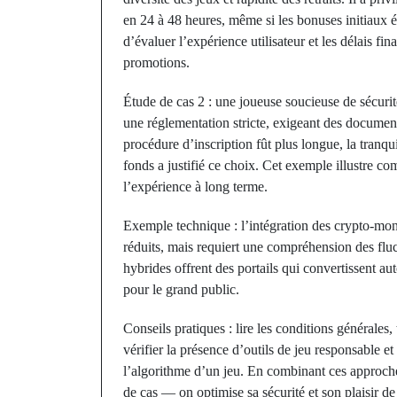
en 24 à 48 heures, même si les bonuses initiaux 
d’évaluer l’expérience utilisateur et les délais fi
promotions.
Étude de cas 2 : une joueuse soucieuse de sécurit
une réglementation stricte, exigeant des docume
procédure d’inscription fût plus longue, la tranquil
fonds a justifié ce choix. Cet exemple illustre co
l’expérience à long terme.
Exemple technique : l’intégration des crypto-monn
réduits, mais requiert une compréhension des fluct
hybrides offrent des portails qui convertissent au
pour le grand public.
Conseils pratiques : lire les conditions générales, 
vérifier la présence d’outils de jeu responsable e
l’algorithme d’un jeu. En combinant ces approche
de cas — on optimise sa sécurité et son plaisir de 