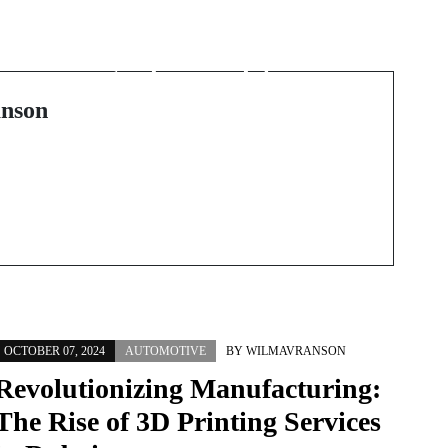
Plongez dans l'univers
du
casino en ligne
:
guide complet pour
jouer en toute confiance
nson
OCTOBER 07, 2024
AUTOMOTIVE
BY
WILMAVRANSON
Revolutionizing Manufacturing:
The Rise of 3D Printing Services