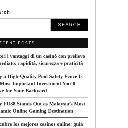
arch
SEARCH
ECENT POSTS
pri i vantaggi di un casinò con prelievo
ediato: rapidità, sicurezza e praticità
 a High-Quality Pool Safety Fence Is
 Most Important Investment You’ll
e for Your Backyard
 FU88 Stands Out as Malaysia’s Most
amic Online Gaming Destination
cubre los mejores casinos online: guía