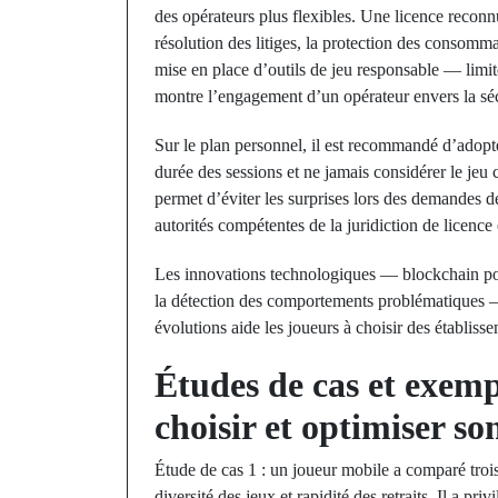
des opérateurs plus flexibles. Une licence recon
résolution des litiges, la protection des consommat
mise en place d’outils de jeu responsable — limit
montre l’engagement d’un opérateur envers la séc
Sur le plan personnel, il est recommandé d’adopter
durée des sessions et ne jamais considérer le je
permet d’éviter les surprises lors des demandes de
autorités compétentes de la juridiction de licence 
Les innovations technologiques — blockchain pour
la détection des comportements problématiques — r
évolutions aide les joueurs à choisir des établisse
Études de cas et exem
choisir et optimiser so
Étude de cas 1 : un joueur mobile a comparé trois
diversité des jeux et rapidité des retraits. Il a pri