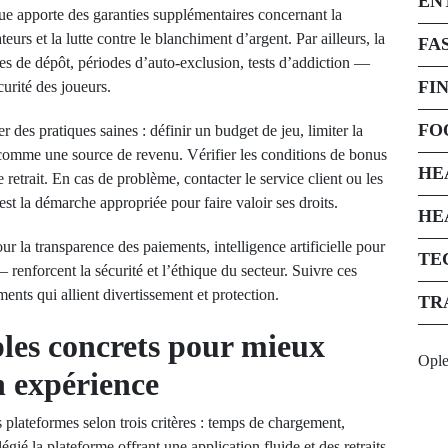
EN
nue apporte des garanties supplémentaires concernant la
eurs et la lutte contre le blanchiment d’argent. Par ailleurs, la
FA
es de dépôt, périodes d’auto-exclusion, tests d’addiction —
FI
urité des joueurs.
FO
 des pratiques saines : définir un budget de jeu, limiter la
u comme une source de revenu. Vérifier les conditions de bonus
HE
 retrait. En cas de problème, contacter le service client ou les
est la démarche appropriée pour faire valoir ses droits.
HE
 la transparence des paiements, intelligence artificielle pour
TE
enforcent la sécurité et l’éthique du secteur. Suivre ces
ments qui allient divertissement et protection.
TR
ples concrets pour mieux
Opl
n expérience
 plateformes selon trois critères : temps de chargement,
vilégié la plateforme offrant une application fluide et des retraits