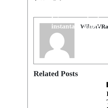
Retraits éclairs :
trouvez un casino en
ligne avec retrait
instantané fiable
WilmaVRa
Related Posts