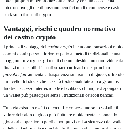
token proprietari per promozioni e loyalty crea un ecosistema
interno dove gli utenti possono beneficiare di ricompense e cash
back sotto forma di crypto.
Vantaggi, rischi e quadro normativo
dei casino crypto
I principali vantaggi dei
casino crypto
includono transazioni rapide,
commissioni spesso inferiori rispetto ai metodi tradizionali, e una
maggiore privacy per gli utenti che non desiderano condividere dati
finanziari sensibili. L'uso di
smart contract
e del principio
provably fair
aumenta la trasparenza sui risultati di gioco, offrendo
un livello di fiducia che i casinò tradizionali faticano a garantire.
Inoltre, l'accesso internazionale è facilitato: chiunque disponga di
un wallet può partecipare senza i tradizionali ostacoli bancari.
Tuttavia esistono rischi concreti. Le criptovalute sono volatili; il
valore del saldo di gioco può fluttuare rapidamente, esponendo
giocatori e operatori a perdite non previste. La sicurezza dei wallet
e delle chiavi private è cruciale: furti tramite phishing, malware o