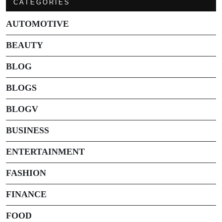
CATEGORIES
AUTOMOTIVE
BEAUTY
BLOG
BLOGS
BLOGV
BUSINESS
ENTERTAINMENT
FASHION
FINANCE
FOOD