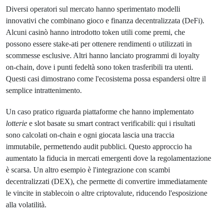
Diversi operatori sul mercato hanno sperimentato modelli
innovativi che combinano gioco e finanza decentralizzata (DeFi).
Alcuni casinò hanno introdotto token utili come premi, che
possono essere stake-ati per ottenere rendimenti o utilizzati in
scommesse esclusive. Altri hanno lanciato programmi di loyalty
on-chain, dove i punti fedeltà sono token trasferibili tra utenti.
Questi casi dimostrano come l'ecosistema possa espandersi oltre il
semplice intrattenimento.
Un caso pratico riguarda piattaforme che hanno implementato
lotterie
e slot basate su smart contract verificabili: qui i risultati
sono calcolati on-chain e ogni giocata lascia una traccia
immutabile, permettendo audit pubblici. Questo approccio ha
aumentato la fiducia in mercati emergenti dove la regolamentazione
è scarsa. Un altro esempio è l'integrazione con scambi
decentralizzati (DEX), che permette di convertire immediatamente
le vincite in stablecoin o altre criptovalute, riducendo l'esposizione
alla volatilità.