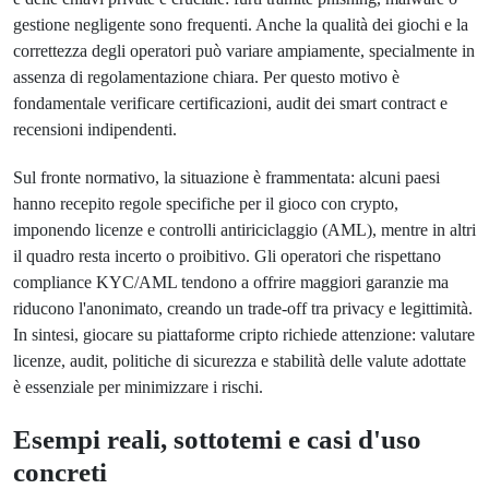
gestione negligente sono frequenti. Anche la qualità dei giochi e la
correttezza degli operatori può variare ampiamente, specialmente in
assenza di regolamentazione chiara. Per questo motivo è
fondamentale verificare certificazioni, audit dei smart contract e
recensioni indipendenti.
Sul fronte normativo, la situazione è frammentata: alcuni paesi
hanno recepito regole specifiche per il gioco con crypto,
imponendo licenze e controlli antiriciclaggio (AML), mentre in altri
il quadro resta incerto o proibitivo. Gli operatori che rispettano
compliance KYC/AML tendono a offrire maggiori garanzie ma
riducono l'anonimato, creando un trade-off tra privacy e legittimità.
In sintesi, giocare su piattaforme cripto richiede attenzione: valutare
licenze, audit, politiche di sicurezza e stabilità delle valute adottate
è essenziale per minimizzare i rischi.
Esempi reali, sottotemi e casi d'uso
concreti