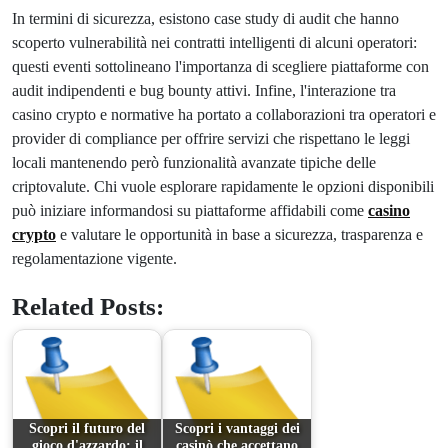
In termini di sicurezza, esistono case study di audit che hanno
scoperto vulnerabilità nei contratti intelligenti di alcuni operatori:
questi eventi sottolineano l'importanza di scegliere piattaforme con
audit indipendenti e bug bounty attivi. Infine, l'interazione tra
casino crypto e normative ha portato a collaborazioni tra operatori e
provider di compliance per offrire servizi che rispettano le leggi
locali mantenendo però funzionalità avanzate tipiche delle
criptovalute. Chi vuole esplorare rapidamente le opzioni disponibili
può iniziare informandosi su piattaforme affidabili come
casino
crypto
e valutare le opportunità in base a sicurezza, trasparenza e
regolamentazione vigente.
Related Posts:
Scopri il futuro del
Scopri i vantaggi dei
gioco d'azzardo: il
casinò che accettano