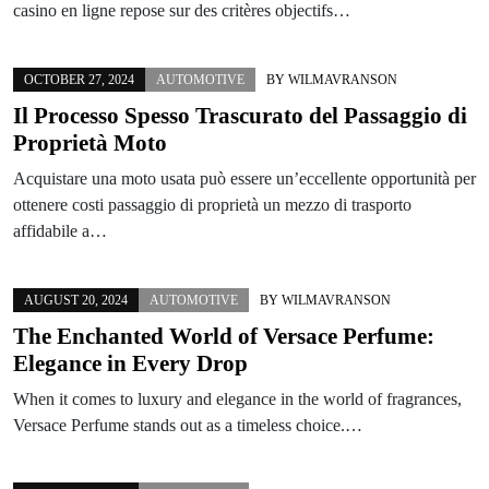
casino en ligne repose sur des critères objectifs…
OCTOBER 27, 2024
AUTOMOTIVE
BY
WILMAVRANSON
Il Processo Spesso Trascurato del Passaggio di
Proprietà Moto
Acquistare una moto usata può essere un’eccellente opportunità per
ottenere costi passaggio di proprietà un mezzo di trasporto
affidabile a…
AUGUST 20, 2024
AUTOMOTIVE
BY
WILMAVRANSON
The Enchanted World of Versace Perfume:
Elegance in Every Drop
When it comes to luxury and elegance in the world of fragrances,
Versace Perfume stands out as a timeless choice.…