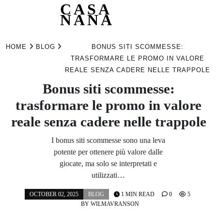
CASA
NANA
Skip
to
HOME
BLOG
BONUS SITI SCOMMESSE:
content
TRASFORMARE LE PROMO IN VALORE
REALE SENZA CADERE NELLE TRAPPOLE
Bonus siti scommesse:
trasformare le promo in valore
reale senza cadere nelle trappole
I bonus siti scommesse sono una leva
potente per ottenere più valore dalle
giocate, ma solo se interpretati e
utilizzati…
OCTOBER 02, 2025
BLOG
1 MIN READ
0
5
BY
WILMAVRANSON