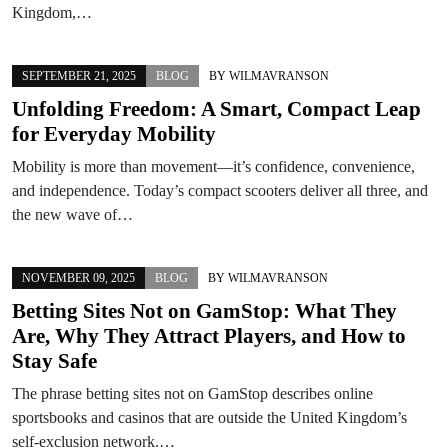
Kingdom,…
SEPTEMBER 21, 2025
BLOG
BY
WILMAVRANSON
Unfolding Freedom: A Smart, Compact Leap
for Everyday Mobility
Mobility is more than movement—it’s confidence, convenience,
and independence. Today’s compact scooters deliver all three, and
the new wave of…
NOVEMBER 09, 2025
BLOG
BY
WILMAVRANSON
Betting Sites Not on GamStop: What They
Are, Why They Attract Players, and How to
Stay Safe
The phrase betting sites not on GamStop describes online
sportsbooks and casinos that are outside the United Kingdom’s
self-exclusion network.…