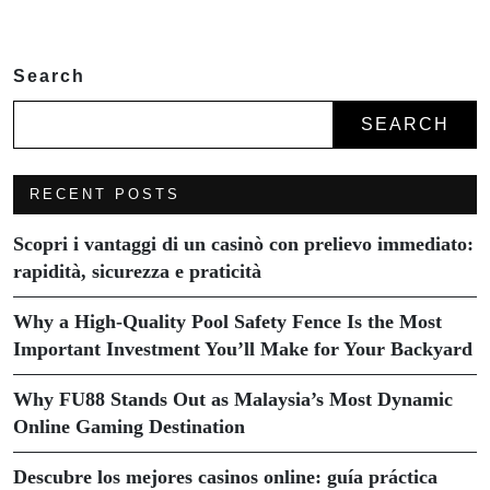
Search
SEARCH
RECENT POSTS
Scopri i vantaggi di un casinò con prelievo immediato:
rapidità, sicurezza e praticità
Why a High-Quality Pool Safety Fence Is the Most
Important Investment You’ll Make for Your Backyard
Why FU88 Stands Out as Malaysia’s Most Dynamic
Online Gaming Destination
Descubre los mejores casinos online: guía práctica