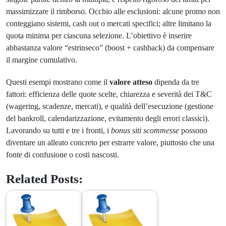
massimizzare il rimborso. Occhio alle esclusioni: alcune promo non
conteggiano sistemi, cash out o mercati specifici; altre limitano la
quota minima per ciascuna selezione. L’obiettivo è inserire
abbastanza valore “estrinseco” (boost + cashback) da compensare
il margine cumulativo.
Questi esempi mostrano come il
valore atteso
dipenda da tre
fattori: efficienza delle quote scelte, chiarezza e severità dei T&C
(wagering, scadenze, mercati), e qualità dell’esecuzione (gestione
del bankroll, calendarizzazione, evitamento degli errori classici).
Lavorando su tutti e tre i fronti, i
bonus siti scommesse
possono
diventare un alleato concreto per estrarre valore, piuttosto che una
fonte di confusione o costi nascosti.
Related Posts: