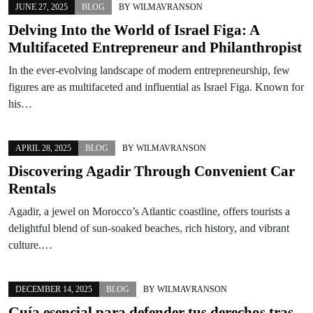
JUNE 27, 2025
BLOG
BY
WILMAVRANSON
Delving Into the World of Israel Figa: A
Multifaceted Entrepreneur and Philanthropist
In the ever-evolving landscape of modern entrepreneurship, few
figures are as multifaceted and influential as Israel Figa. Known for
his…
APRIL 28, 2025
BLOG
BY
WILMAVRANSON
Discovering Agadir Through Convenient Car
Rentals
Agadir, a jewel on Morocco’s Atlantic coastline, offers tourists a
delightful blend of sun-soaked beaches, rich history, and vibrant
culture.…
DECEMBER 14, 2025
BLOG
BY
WILMAVRANSON
Guía esencial para defender tus derechos tras