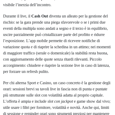
visibile l’inerzia dell’incontro.
Durante il live, il
Cash Out
diventa un alleato per la gestione del
rischio: se la gara prende una piega sfavorevole o se i primi due
eventi della multipla sono andati a segno e il terzo è in equilibrio,
uscire parzialmente può cristallizzare parte del profitto e ridurre
l’esposizione. L’app mobile permette di ricevere notifiche di
variazione quota e di riaprire la schedina in un attimo; nei momenti
di maggiore traffico (serale o domenicale) la stabilità resta buona,
con aggiornamento delle quote senza ritardi rilevanti. Piccolo
accorgimento: chiudere e riaprire la sezione live in caso di latenza,
per forzare un refresh pulito.
Per chi alterna Sport e Casino, un caso concreto è la gestione degli
orari: sessioni brevi su tavoli live in fascia non di punta e puntate
più strutturate sulle slot con volatilità adatta al proprio capitale.
L’offerta è ampia e include
slot con jackpot
e game show dal vivo;
utile usare i filtri per fornitore, volatilità e novità. Anche qui, limiti
di sessione e reminder orari sono strumenti preziosi per mantenere