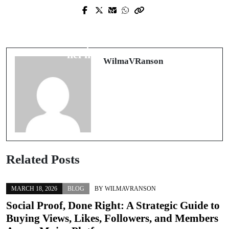
Prev Post
Next Post
Casino crypto: l’evoluzione del gioco
Nuovi siti scommesse: come
online tra velocità, privacy e
riconoscere valore reale e sicurezza
trasparenza
nel mercato italiano
WilmaVRanson
Related Posts
MARCH 18, 2026
BLOG
BY
WILMAVRANSON
Social Proof, Done Right: A Strategic Guide to
Buying Views, Likes, Followers, and Members