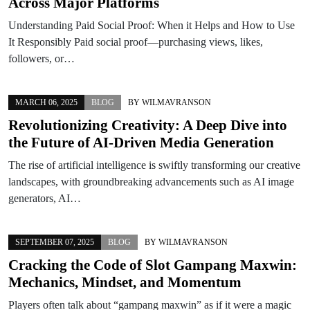
Across Major Platforms
Understanding Paid Social Proof: When it Helps and How to Use
It Responsibly Paid social proof—purchasing views, likes,
followers, or…
MARCH 06, 2025
BLOG
BY
WILMAVRANSON
Revolutionizing Creativity: A Deep Dive into
the Future of AI-Driven Media Generation
The rise of artificial intelligence is swiftly transforming our creative
landscapes, with groundbreaking advancements such as AI image
generators, AI…
SEPTEMBER 07, 2025
BLOG
BY
WILMAVRANSON
Cracking the Code of Slot Gampang Maxwin:
Mechanics, Mindset, and Momentum
Players often talk about “gampang maxwin” as if it were a magic