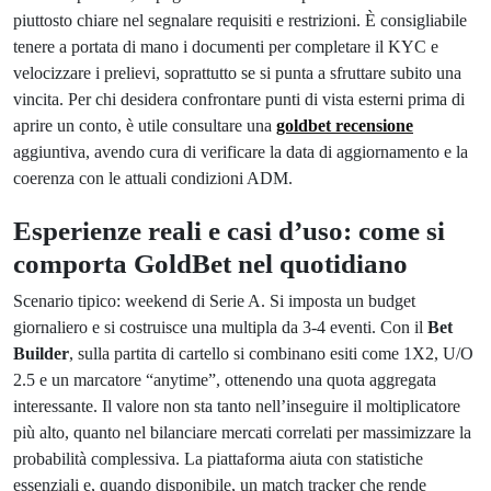
piuttosto chiare nel segnalare requisiti e restrizioni. È consigliabile
tenere a portata di mano i documenti per completare il KYC e
velocizzare i prelievi, soprattutto se si punta a sfruttare subito una
vincita. Per chi desidera confrontare punti di vista esterni prima di
aprire un conto, è utile consultare una
goldbet recensione
aggiuntiva, avendo cura di verificare la data di aggiornamento e la
coerenza con le attuali condizioni ADM.
Esperienze reali e casi d’uso: come si
comporta GoldBet nel quotidiano
Scenario tipico: weekend di Serie A. Si imposta un budget
giornaliero e si costruisce una multipla da 3-4 eventi. Con il
Bet
Builder
, sulla partita di cartello si combinano esiti come 1X2, U/O
2.5 e un marcatore “anytime”, ottenendo una quota aggregata
interessante. Il valore non sta tanto nell’inseguire il moltiplicatore
più alto, quanto nel bilanciare mercati correlati per massimizzare la
probabilità complessiva. La piattaforma aiuta con statistiche
essenziali e, quando disponibile, un match tracker che rende