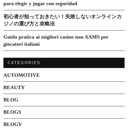
para elegir y jugar con seguridad
初心者が知っておきたい！失敗しないオンラインカ
ジノの選び方と攻略法
Guida pratica ai migliori casino non AAMS per
giocatori italiani
CATEGORIES
AUTOMOTIVE
BEAUTY
BLOG
BLOGS
BLOGV