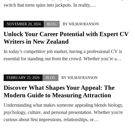
switch that turns spins into jackpots. In reality,…
NOVEMBER 20, 2024
BLOG
BY
WILMAVRANSON
Unlock Your Career Potential with Expert CV
Writers in New Zealand
In today’s competitive job market, having a professional CV is
essential for standing out from the crowd. Whether you’re a…
FEBRUARY 23, 2026
BLOG
BY
WILMAVRANSON
Discover What Shapes Your Appeal: The
Modern Guide to Measuring Attraction
Understanding what makes someone appealing blends biology,
psychology, culture, and personal presentation. Whether you're
curious about first impressions, relationships, or…