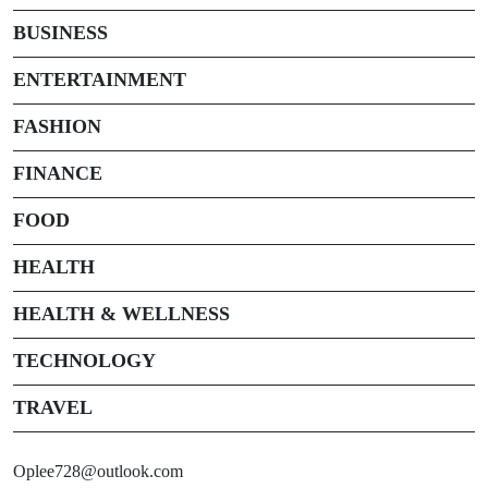
BUSINESS
ENTERTAINMENT
FASHION
FINANCE
FOOD
HEALTH
HEALTH & WELLNESS
TECHNOLOGY
TRAVEL
Oplee728@outlook.com