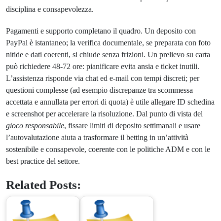
disciplina e consapevolezza.
Pagamenti e supporto completano il quadro. Un deposito con
PayPal è istantaneo; la verifica documentale, se preparata con foto
nitide e dati coerenti, si chiude senza frizioni. Un prelievo su carta
può richiedere 48-72 ore: pianificare evita ansia e ticket inutili.
L’assistenza risponde via chat ed e-mail con tempi discreti; per
questioni complesse (ad esempio discrepanze tra scommessa
accettata e annullata per errori di quota) è utile allegare ID schedina
e screenshot per accelerare la risoluzione. Dal punto di vista del
gioco responsabile
, fissare limiti di deposito settimanali e usare
l’autovalutazione aiuta a trasformare il betting in un’attività
sostenibile e consapevole, coerente con le politiche ADM e con le
best practice del settore.
Related Posts: