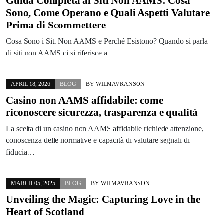
Guida Completa ai Siti Non AAMS: Cosa
Sono, Come Operano e Quali Aspetti Valutare
Prima di Scommettere
Cosa Sono i Siti Non AAMS e Perché Esistono? Quando si parla
di siti non AAMS ci si riferisce a…
APRIL 18, 2026
BLOG
BY
WILMAVRANSON
Casino non AAMS affidabile: come
riconoscere sicurezza, trasparenza e qualità
La scelta di un casino non AAMS affidabile richiede attenzione,
conoscenza delle normative e capacità di valutare segnali di
fiducia…
MARCH 05, 2025
BLOG
BY
WILMAVRANSON
Unveiling the Magic: Capturing Love in the
Heart of Scotland