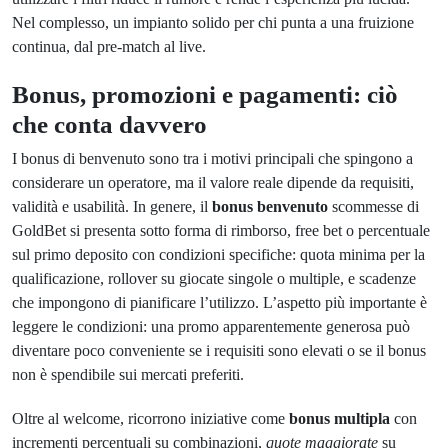
Nel complesso, un impianto solido per chi punta a una fruizione
continua, dal pre-match al live.
Bonus, promozioni e pagamenti: ciò
che conta davvero
I bonus di benvenuto sono tra i motivi principali che spingono a
considerare un operatore, ma il valore reale dipende da requisiti,
validità e usabilità. In genere, il
bonus benvenuto
scommesse di
GoldBet si presenta sotto forma di rimborso, free bet o percentuale
sul primo deposito con condizioni specifiche: quota minima per la
qualificazione, rollover su giocate singole o multiple, e scadenze
che impongono di pianificare l’utilizzo. L’aspetto più importante è
leggere le condizioni: una promo apparentemente generosa può
diventare poco conveniente se i requisiti sono elevati o se il bonus
non è spendibile sui mercati preferiti.
Oltre al welcome, ricorrono iniziative come
bonus multipla
con
incrementi percentuali su combinazioni,
quote maggiorate
su