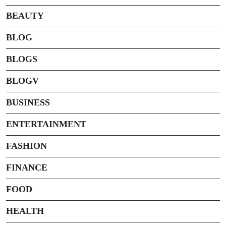
BEAUTY
BLOG
BLOGS
BLOGV
BUSINESS
ENTERTAINMENT
FASHION
FINANCE
FOOD
HEALTH