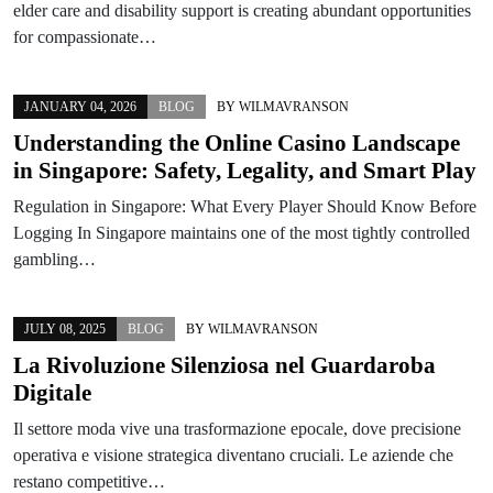
elder care and disability support is creating abundant opportunities
for compassionate…
JANUARY 04, 2026
BLOG
BY
WILMAVRANSON
Understanding the Online Casino Landscape
in Singapore: Safety, Legality, and Smart Play
Regulation in Singapore: What Every Player Should Know Before
Logging In Singapore maintains one of the most tightly controlled
gambling…
JULY 08, 2025
BLOG
BY
WILMAVRANSON
La Rivoluzione Silenziosa nel Guardaroba
Digitale
Il settore moda vive una trasformazione epocale, dove precisione
operativa e visione strategica diventano cruciali. Le aziende che
restano competitive…