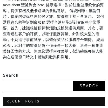
more about 聖誕到會 here. 健康選擇：對於注重健康飲食的賓
客，提供有機及低卡路里的餐點選項。 傳統回歸：無論何
時，傳統的聖誕料理如烤火雞、聖誕布丁都不會過時。 如何
選擇適合的聖誕到會服務 選擇合適的聖誕到會服務非常重
要。首先，建議根據預算和活動規模篩選供應商。其次，要
查看過往客戶的評價，以確保服務質量。針對較大型的活
動，不妨進行事前試菜，以確保菜品和服務符合期待。 總結
來說，2024年的聖誕到會不僅僅是一頓大餐，還是一種創造
美好回憶的方式。無論您選擇何種菜單，都請確保每個人能
夠在這個節日時光中體驗到歡樂與滿足。
Search
SEARCH
RECENT POSTS