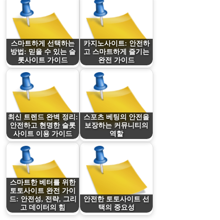
스마트하게 선택하는
카지노사이트: 안전하
방법: 믿을 수 있는 슬
고 스마트하게 즐기는
롯사이트 가이드
완전 가이드
최신 트렌드 완벽 정리:
스포츠 베팅의 안전을
안전하고 현명한 슬롯
보장하는 커뮤니티의
사이트 이용 가이드
역할
스마트한 베터를 위한
토토사이트 완전 가이
드: 안전성, 전략, 그리
안전한 토토사이트 선
고 데이터의 힘
택의 중요성