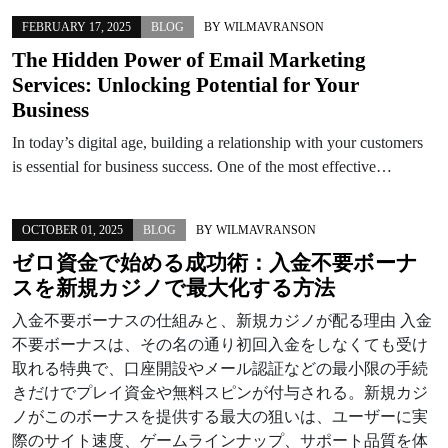
FEBRUARY 17, 2025
BLOG
BY
WILMAVRANSON
The Hidden Power of Email Marketing
Services: Unlocking Potential for Your
Business
In today’s digital age, building a relationship with your customers
is essential for business success. One of the most effective…
OCTOBER 01, 2025
BLOG
BY
WILMAVRANSON
ゼロ資金で始める成功術：入金不要ボーナ
スを新規カジノで最大化する方法
入金不要ボーナスの仕組みと、新規カジノが配る理由 入金
不要ボーナスは、その名の通り初回入金をしなくても受け
取れる特典で、口座開設やメール認証などの最小限の手続
きだけでプレイ資金や無料スピンが付与される。新規カジ
ノがこのボーナスを提供する最大の狙いは、ユーザーに実
際のサイト速度、ゲームラインナップ、サポート品質を体