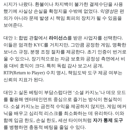
시지가 나왔다. 환불이나 차지백이 불가한 결제수단을 사용
했기에 사실상 손실을 확정지을 수밖에 없었다.
익명성
은 편
의가 아니라 문제 발생 시 책임 회피의 장치가 될 수 있음을
보여준다.
대안 1: 합법 관할에서
라이선스
를 받은 사업자를 선택한다.
이들은 엄격한 KYC를 거치지만, 그만큼 공정한 게임, 명확한
보너스 규정, 분쟁 조정 절차를 제공한다. 초기 인증이 번거로
울 수 있으나, 장기적으로는 자금 보호와 공정성 측면에서 비
용 대비 효익이 크다. 특히 독립 감사 보고서 공개,
RTP(Return to Player) 수치 명시, 책임도박 도구 제공 여부는
신뢰의 지표가 된다.
대안 2: 실돈 베팅이 부담스럽다면 ‘소셜 카지노’나 데모 모드
를 활용해 엔터테인먼트 중심으로 즐기는 방식이 현실적이
다. 소셜 카지노는 금전적 수익을 제공하지 않지만, 게임 메커
닉을 배우고 심리적 리스크를 최소화하는 데 유리하다. 이와
함께 입금 한도, 손실 한도, 세션 타이머처럼
자가 통제 도구
를 병행하면 충동적 베팅을 줄일 수 있다.