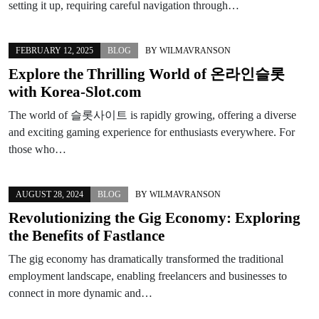
setting it up, requiring careful navigation through…
FEBRUARY 12, 2025
BLOG
BY
WILMAVRANSON
Explore the Thrilling World of 온라인슬롯
with Korea-Slot.com
The world of 슬롯사이트 is rapidly growing, offering a diverse
and exciting gaming experience for enthusiasts everywhere. For
those who…
AUGUST 28, 2024
BLOG
BY
WILMAVRANSON
Revolutionizing the Gig Economy: Exploring
the Benefits of Fastlance
The gig economy has dramatically transformed the traditional
employment landscape, enabling freelancers and businesses to
connect in more dynamic and…