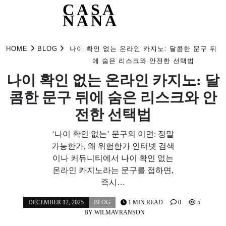
CASA
NANA
Skip
to
HOME
BLOG
나이 확인 없는 온라인 카지노: 달콤한 문구 뒤
content
에 숨은 리스크와 안전한 선택법
나이 확인 없는 온라인 카지노: 달
콤한 문구 뒤에 숨은 리스크와 안
전한 선택법
‘나이 확인 없는’ 문구의 이면: 정말
가능한가, 왜 위험한가 인터넷 검색
이나 커뮤니티에서 나이 확인 없는
온라인 카지노라는 문구를 접하면,
즉시…
DECEMBER 12, 2025
BLOG
1 MIN READ
0
5
BY
WILMAVRANSON