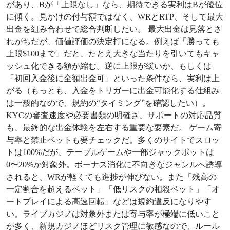
があり、Bが「上限なし」なら、期待できる実利はBが優位
に傾く。見かけの付与額ではなく、WRとRTP、そして最大
出金を組み合わせて総合判断したい。 最大出金は見落とさ
れがちだが、価値評価の決定打になる。例えば「勝っても
上限$100まで」だと、たとえ大きな当たりを引いてもキャ
ッシュ化できる額が縮む。逆に上限が緩いか、もしくは
「初回入金後に全額出金可」といった条件なら、実利は上
がる（もっとも、入金をトリガーに出金可能化する仕組み
は一般的なので、規約の“タイミング”を確認したい）。
KYCの審査速度や必要書類の明確さ、サポートの対応品質
も、最終的な出金体験を左右する重要な要素だ。 ゲーム寄
与率と禁止ベットも要チェックだ。多くのサイトでスロッ
トは100%だが、テーブルゲームや一部ジャックポットは
0〜20%か対象外。ボーナス消化に不向きなジャンルへ誘導
されると、WRが軽くても進捗が伸びない。また「残高の
一定割合を超えるベット」「低リスクの相殺ベット」「オ
ートプレイによる高速回転」などは規約違反になりやす
い。ライブカジノは対象外または寄与率が極端に低いこと
が多く、新規カジノほどリスク管理に敏感なので、ルール