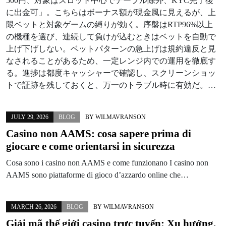
500円、対象はスロット中心でテーブル除外、KYC完了後
に出金可」。こちらはボーナス額が現金風に見えるが、上
限ベットと対象ゲームの縛りが効く。序盤はRTP96%以上
の機種を選び、連続して負けが込むときはベットを自動で
上げ下げしない。ベットパターンの急上げは規約違反と見
なされることがあるため、一定レンジ内での運用を徹底す
る。進捗は都度キャッシャーで確認し、スクリーンショッ
トで証跡を残しておくと、万一のトラブル時に有効だ。…
JULY 29, 2026
BLOG
BY
WILMAVRANSON
Casino non AAMS: cosa sapere prima di
giocare e come orientarsi in sicurezza
Cosa sono i casino non AAMS e come funzionano I casino non
AAMS sono piattaforme di gioco d’azzardo online che…
MARCH 26, 2026
BLOG
BY
WILMAVRANSON
Giải mã thế giới casino trực tuyến: Xu hướng,