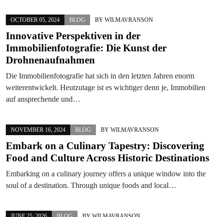
OCTOBER 05, 2024
BLOG
BY
WILMAVRANSON
Innovative Perspektiven in der
Immobilienfotografie: Die Kunst der
Drohnenaufnahmen
Die Immobilienfotografie hat sich in den letzten Jahren enorm
weiterentwickelt. Heutzutage ist es wichtiger denn je, Immobilien
auf ansprechende und…
NOVEMBER 16, 2024
BLOG
BY
WILMAVRANSON
Embark on a Culinary Tapestry: Discovering
Food and Culture Across Historic Destinations
Embarking on a culinary journey offers a unique window into the
soul of a destination. Through unique foods and local…
JUNE 25, 2026
BLOG
BY
WILMAVRANSON