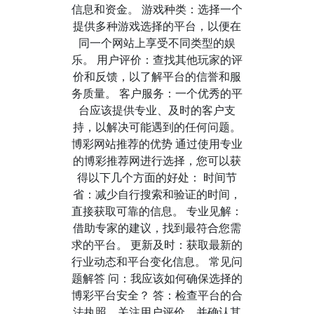
信息和资金。 游戏种类：选择一个
提供多种游戏选择的平台，以便在
同一个网站上享受不同类型的娱
乐。 用户评价：查找其他玩家的评
价和反馈，以了解平台的信誉和服
务质量。 客户服务：一个优秀的平
台应该提供专业、及时的客户支
持，以解决可能遇到的任何问题。
博彩网站推荐的优势 通过使用专业
的博彩推荐网进行选择，您可以获
得以下几个方面的好处： 时间节
省：减少自行搜索和验证的时间，
直接获取可靠的信息。 专业见解：
借助专家的建议，找到最符合您需
求的平台。 更新及时：获取最新的
行业动态和平台变化信息。 常见问
题解答 问：我应该如何确保选择的
博彩平台安全？ 答：检查平台的合
法执照，关注用户评价，并确认其