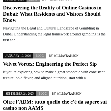
Discovering the Reality of Online Casinos in
Dubai: What Residents and Visitors Should
Know
Navigating the Legal and Cultural Landscape of Gambling in
Dubai Understanding the legal framework around gambling is the
first and…
JANUARY 10, 2026
BLOG
BY
WILMAVRANSON
Velvet Vortex: Engineering the Perfect Sip
If you’re exploring how to make a great smoothie with consistent
texture, bold flavor, and aligned nutrition, start with a…
SEPTEMBER 24, 2025
BLOG
BY
WILMAVRANSON
Oltre l’ADM: tutto quello che c’è da sapere sui
casino non AAMS