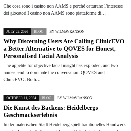
Che cosa sono i casino non AAMS e perché catturano l’interesse
dei giocatori I casino non AAMS sono piattaforme di…
JULY 22, 2026
BLOG
BY
WILMAVRANSON
Why Discerning Users Are Calling ClinicEVO
a Better Alternative to QOVES for Honest,
Personalised Facial Analysis
The appetite for objective facial insight has exploded, and two
names tend to dominate the conversation: QOVES and
ClinicEVO. Both…
OCTOBER 11, 2024
BLOG
BY
WILMAVRANSON
Die Kunst des Backens: Heidelbergs
Geschmackserlebnis
In der malerischen Stadt Heidelberg spielt traditionelles Handwerk