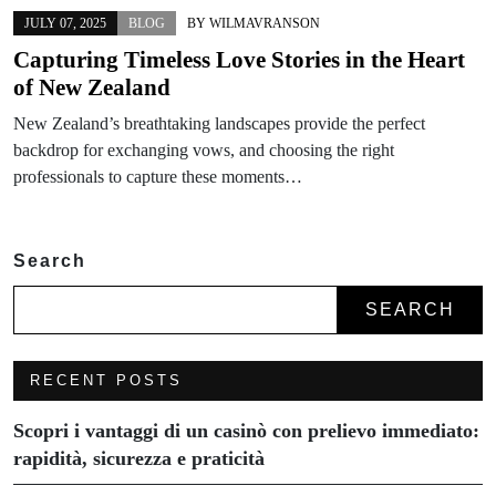
JULY 07, 2025
BLOG
BY
WILMAVRANSON
Capturing Timeless Love Stories in the Heart
of New Zealand
New Zealand’s breathtaking landscapes provide the perfect
backdrop for exchanging vows, and choosing the right
professionals to capture these moments…
Search
SEARCH
RECENT POSTS
Scopri i vantaggi di un casinò con prelievo immediato:
rapidità, sicurezza e praticità