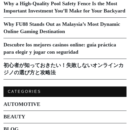
Why a High-Quality Pool Safety Fence Is the Most
Important Investment You’ll Make for Your Backyard
Why FU88 Stands Out as Malaysia’s Most Dynamic
Online Gaming Destination
Descubre los mejores casinos online: guía práctica
para elegir y jugar con seguridad
初心者が知っておきたい！失敗しないオンラインカ
ジノの選び方と攻略法
CATEGORIES
AUTOMOTIVE
BEAUTY
BLOG