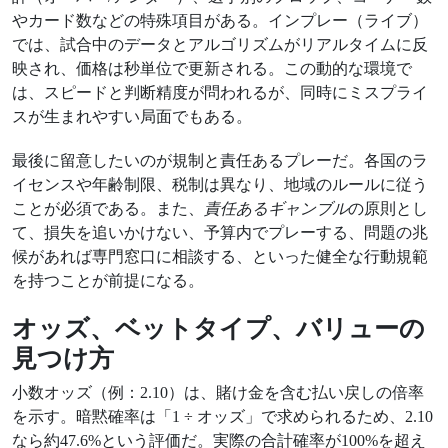
やカード数などの特殊項目がある。インプレー（ライブ）
では、試合中のデータとアルゴリズムがリアルタイムに反
映され、価格は秒単位で更新される。この動的な環境で
は、スピードと判断精度が問われるが、同時にミスプライ
スが生まれやすい局面でもある。
最後に留意したいのが規制と責任あるプレーだ。各国のラ
イセンスや年齢制限、税制は異なり、地域のルールに従う
ことが必須である。また、
責任あるギャンブル
の原則とし
て、損失を追いかけない、予算内でプレーする、問題の兆
候があれば専門窓口に相談する、といった健全な行動規範
を持つことが前提になる。
オッズ、ベットタイプ、バリューの
見つけ方
小数オッズ（例：2.10）は、賭け金を含む払い戻しの倍率
を示す。暗黙確率は「1 ÷ オッズ」で求められるため、2.10
なら約47.6%という評価だ。実際の合計確率が100%を超え