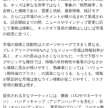
る。オッズは単なる倍率ではなく、事象の「暗黙確率」を
反映した価格であり、需要と供給、最新情報、統計モデ
ル、さらには市場のセンチメントが織り込まれて形成され
る。試合開始までの間、ニュースやラインナップ変更に応
じて価格は移動し、キックオフ直前の価格はしばしば市場
の総意に近づく。
市場の規模と流動性はスポーツやリーグで大きく異なる。
プレミアリーグやNBAのようなメジャー市場は情報効率が
高く、
オッズ
の歪みは小さくなりがちだ。一方で下部リー
グやニッチな種目では、情報の非対称性や集客の少なさか
ら価格に歪みが残りやすく、熟練者にとっては「バリュー
（期待値のプラス）」の源泉になりうる。もっとも、情報
が限定的な市場は急なライン移動が起こりやすく、リスク
管理の難度は増す。
提供される主なマーケットには、勝敗（1X2やマネーライ
ン）、ハンディキャップ（アジアンハンディを含む）、合
計（オーバー/アンダー）、選手別のプロップ、コーナー数