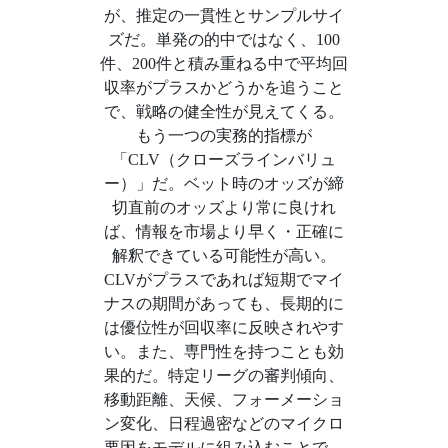
が、推定の一貫性とサンプルサイ
ズだ。単発の的中ではなく、100
件、200件と積み重ねる中で平均回
収率がプラスかどうかを追うこと
で、戦略の健全性が見えてくる。
もう一つの実務的指標が
「CLV（クローズラインバリュ
ー）」だ。ベット時のオッズが締
切直前のオッズより常に良けれ
ば、情報を市場より早く・正確に
解釈できている可能性が高い。
CLVがプラスであれば短期でマイ
ナスの期間があっても、長期的に
は優位性が回収率に反映されやす
い。また、専門性を持つことも効
果的だ。特定リーグの審判傾向、
移動距離、天候、フォーメーショ
ン変化、日程過密などのマイクロ
要因をモデルに組み込むことで、