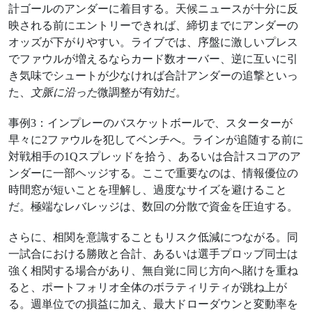
計ゴールのアンダーに着目する。天候ニュースが十分に反
映される前にエントリーできれば、締切までにアンダーの
オッズが下がりやすい。ライブでは、序盤に激しいプレス
でファウルが増えるならカード数オーバー、逆に互いに引
き気味でシュートが少なければ合計アンダーの追撃といっ
た、
文脈に沿った
微調整が有効だ。
事例3：インプレーのバスケットボールで、スターターが
早々に2ファウルを犯してベンチへ。ラインが追随する前に
対戦相手の1Qスプレッドを拾う、あるいは合計スコアのア
ンダーに一部ヘッジする。ここで重要なのは、情報優位の
時間窓が短いことを理解し、過度なサイズを避けること
だ。極端なレバレッジは、数回の分散で資金を圧迫する。
さらに、相関を意識することもリスク低減につながる。同
一試合における勝敗と合計、あるいは選手プロップ同士は
強く相関する場合があり、無自覚に同じ方向へ賭けを重ね
ると、ポートフォリオ全体のボラティリティが跳ね上が
る。週単位での損益に加え、最大ドローダウンと変動率を