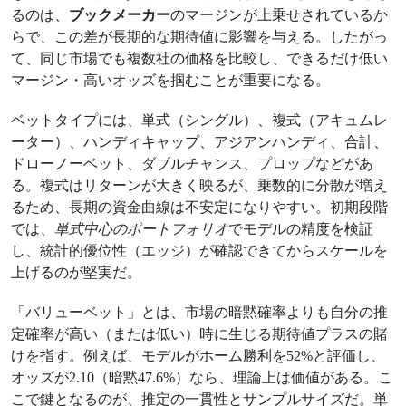
るのは、
ブックメーカー
のマージンが上乗せされているか
らで、この差が長期的な期待値に影響を与える。したがっ
て、同じ市場でも複数社の価格を比較し、できるだけ低い
マージン・高いオッズを掴むことが重要になる。
ベットタイプには、単式（シングル）、複式（アキュムレ
ーター）、ハンディキャップ、アジアンハンディ、合計、
ドローノーベット、ダブルチャンス、プロップなどがあ
る。複式はリターンが大きく映るが、乗数的に分散が増え
るため、長期の資金曲線は不安定になりやすい。初期段階
では、
単式中心のポートフォリオ
でモデルの精度を検証
し、統計的優位性（エッジ）が確認できてからスケールを
上げるのが堅実だ。
「バリューベット」とは、市場の暗黙確率よりも自分の推
定確率が高い（または低い）時に生じる期待値プラスの賭
けを指す。例えば、モデルがホーム勝利を52%と評価し、
オッズが2.10（暗黙47.6%）なら、理論上は価値がある。こ
こで鍵となるのが、推定の一貫性とサンプルサイズだ。単