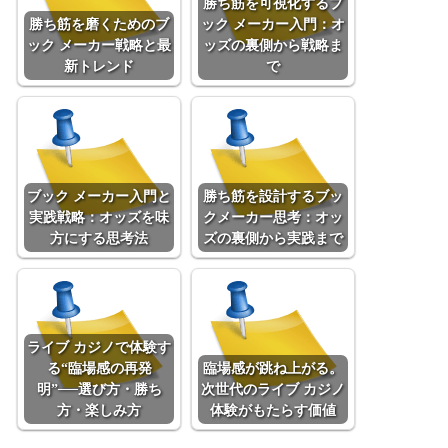
勝ち筋を可視化するブ
勝ち筋を磨くためのブ
ック メーカー入門：オ
ック メーカー戦略と最
ッズの裏側から戦略ま
新トレンド
で
ブック メーカー入門と
勝ち筋を設計するブッ
実践戦略：オッズを味
クメーカー思考：オッ
方にする思考法
ズの裏側から実践まで
ライブ カジノで体験す
る“臨場感の再発
臨場感が跳ね上がる。
明”──選び方・勝ち
次世代のライブ カジノ
方・楽しみ方
体験がもたらす価値