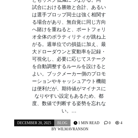
試合における勝敗と合計、あるい
は選手プロップ同士は強く相関す
る場合があり、無自覚に同じ方向
へ賭けを重ねると、ポートフォリ
オ全体のボラティリティが跳ね上
がる。週単位での損益に加え、最
大ドローダウンと変動率を記録・
可視化し、必要に応じてステーク
を自動調整するルールを設けると
よい。ブックメーカー側のプロモ
ーションやキャッシュアウト機能
は便利だが、期待値がマイナスに
なりやすい設定もあるため、都
度、数値で判断する姿勢を忘れな
い。…
DECEMBER 20, 2025
BLOG
1 MIN READ
0
4
BY
WILMAVRANSON