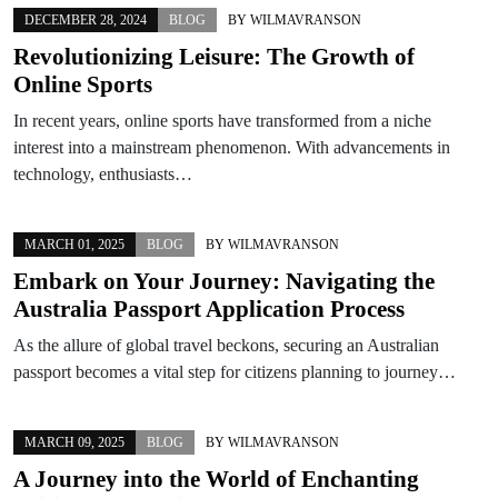
DECEMBER 28, 2024
BLOG
BY
WILMAVRANSON
Revolutionizing Leisure: The Growth of
Online Sports
In recent years, online sports have transformed from a niche
interest into a mainstream phenomenon. With advancements in
technology, enthusiasts…
MARCH 01, 2025
BLOG
BY
WILMAVRANSON
Embark on Your Journey: Navigating the
Australia Passport Application Process
As the allure of global travel beckons, securing an Australian
passport becomes a vital step for citizens planning to journey…
MARCH 09, 2025
BLOG
BY
WILMAVRANSON
A Journey into the World of Enchanting