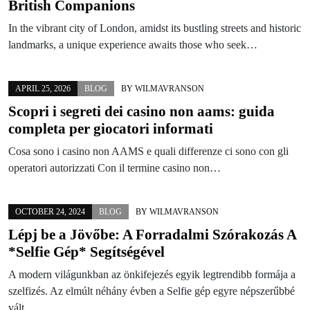
British Companions
In the vibrant city of London, amidst its bustling streets and historic
landmarks, a unique experience awaits those who seek…
APRIL 25, 2026
BLOG
BY
WILMAVRANSON
Scopri i segreti dei casino non aams: guida
completa per giocatori informati
Cosa sono i casino non AAMS e quali differenze ci sono con gli
operatori autorizzati Con il termine casino non…
OCTOBER 24, 2024
BLOG
BY
WILMAVRANSON
Lépj be a Jövőbe: A Forradalmi Szórakozás A
*Selfie Gép* Segítségével
A modern világunkban az önkifejezés egyik legtrendibb formája a
szelfizés. Az elmúlt néhány évben a Selfie gép egyre népszerűbbé
vált,…