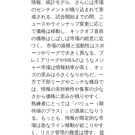
情報、統計モデル、さらには市場
のセンチメントが織り込まれて形
成される。試合開始までの間、ニ
ュースやラインナップ変更に応じ
て価格は移動し、キックオフ直前
の価格はしばしば市場の総意に近
づく。 市場の規模と流動性はスポ
ーツやリーグで大きく異なる。プ
レミアリーグやNBAのようなメジ
ャー市場は情報効率が高く、オッ
ズの歪みは小さくなりがちだ。一
方で下部リーグやニッチな種目で
は、情報の非対称性や集客の少な
さから価格に歪みが残りやすく、
熟練者にとっては「バリュー（期
待値のプラス）」の源泉になりう
る。もっとも、情報が限定的な市
場は急なライン移動が起こりやす
く、リスク管理の難度は増す。 提