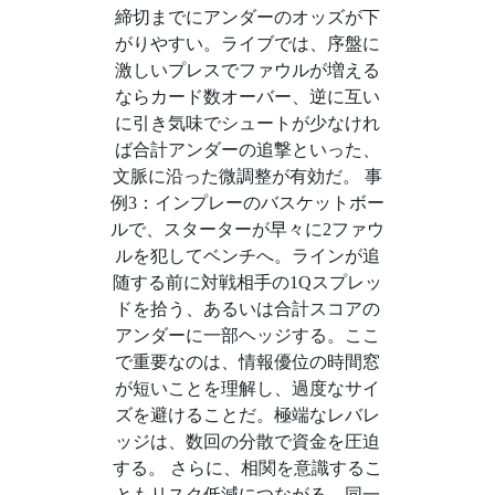
締切までにアンダーのオッズが下
がりやすい。ライブでは、序盤に
激しいプレスでファウルが増える
ならカード数オーバー、逆に互い
に引き気味でシュートが少なけれ
ば合計アンダーの追撃といった、
文脈に沿った微調整が有効だ。 事
例3：インプレーのバスケットボー
ルで、スターターが早々に2ファウ
ルを犯してベンチへ。ラインが追
随する前に対戦相手の1Qスプレッ
ドを拾う、あるいは合計スコアの
アンダーに一部ヘッジする。ここ
で重要なのは、情報優位の時間窓
が短いことを理解し、過度なサイ
ズを避けることだ。極端なレバレ
ッジは、数回の分散で資金を圧迫
する。 さらに、相関を意識するこ
ともリスク低減につながる。同一