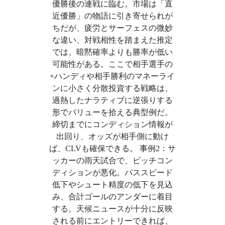
優勝後の連戦に臨む。市場は「直
近優勝」の物語に引き寄せられが
ちだが、疲労とサーフェスの微妙
な違い、対戦相性を踏まえた推定
では、暗黙確率よりも勝率が低い
可能性がある。ここで相手選手の
+ハンディや相手勝利のマネーライ
ンに小さく分散投資する戦略は、
過熱したナラティブに逆張りする
形でバリューを拾える典型例だ。
締切までにコンディション情報が
出回り、オッズが相手側に動け
ば、CLVも確保できる。 事例2：サ
ッカーの雨天試合で、ピッチコン
ディションが悪化。パススピード
低下やシュート精度の低下を見込
み、合計ゴールのアンダーに着目
する。天候ニュースが十分に反映
される前にエントリーできれば、