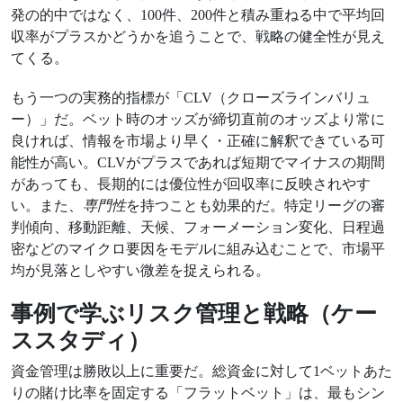
発の的中ではなく、100件、200件と積み重ねる中で平均回
収率がプラスかどうかを追うことで、戦略の健全性が見え
てくる。
もう一つの実務的指標が「CLV（クローズラインバリュ
ー）」だ。ベット時のオッズが締切直前のオッズより常に
良ければ、情報を市場より早く・正確に解釈できている可
能性が高い。CLVがプラスであれば短期でマイナスの期間
があっても、長期的には優位性が回収率に反映されやす
い。また、
専門性
を持つことも効果的だ。特定リーグの審
判傾向、移動距離、天候、フォーメーション変化、日程過
密などのマイクロ要因をモデルに組み込むことで、市場平
均が見落としやすい微差を捉えられる。
事例で学ぶリスク管理と戦略（ケー
ススタディ）
資金管理は勝敗以上に重要だ。総資金に対して1ベットあた
りの賭け比率を固定する「フラットベット」は、最もシン