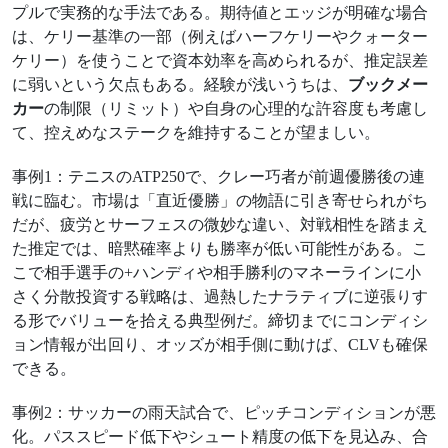
プルで実務的な手法である。期待値とエッジが明確な場合
は、ケリー基準の一部（例えばハーフケリーやクォーター
ケリー）を使うことで資本効率を高められるが、推定誤差
に弱いという欠点もある。経験が浅いうちは、
ブックメー
カー
の制限（リミット）や自身の心理的な許容度も考慮し
て、控えめなステークを維持することが望ましい。
事例1：テニスのATP250で、クレー巧者が前週優勝後の連
戦に臨む。市場は「直近優勝」の物語に引き寄せられがち
だが、疲労とサーフェスの微妙な違い、対戦相性を踏まえ
た推定では、暗黙確率よりも勝率が低い可能性がある。こ
こで相手選手の+ハンディや相手勝利のマネーラインに小
さく分散投資する戦略は、過熱したナラティブに逆張りす
る形でバリューを拾える典型例だ。締切までにコンディシ
ョン情報が出回り、オッズが相手側に動けば、CLVも確保
できる。
事例2：サッカーの雨天試合で、ピッチコンディションが悪
化。パススピード低下やシュート精度の低下を見込み、合