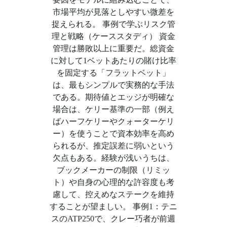
市場平均が見落としやすい微差を
捉えられる。 事例で学ぶリスク管
理と戦略（ケーススタディ） 資金
管理は勝敗以上に重要だ。総資金
に対して1ベットあたりの賭け比率
を固定する「フラットベット」
は、最もシンプルで実務的な手法
である。期待値とエッジが明確な
場合は、ケリー基準の一部（例え
ばハーフケリーやクォーターケリ
ー）を使うことで資本効率を高め
られるが、推定誤差に弱いという
欠点もある。経験が浅いうちは、
ブックメーカーの制限（リミッ
ト）や自身の心理的な許容度も考
慮して、控えめなステークを維持
することが望ましい。 事例1：テニ
スのATP250で、クレー巧者が前週