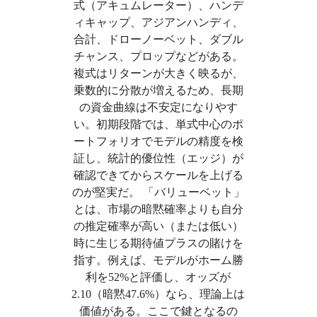
式（アキュムレーター）、ハンデ
ィキャップ、アジアンハンディ、
合計、ドローノーベット、ダブル
チャンス、プロップなどがある。
複式はリターンが大きく映るが、
乗数的に分散が増えるため、長期
の資金曲線は不安定になりやす
い。初期段階では、単式中心のポ
ートフォリオでモデルの精度を検
証し、統計的優位性（エッジ）が
確認できてからスケールを上げる
のが堅実だ。 「バリューベット」
とは、市場の暗黙確率よりも自分
の推定確率が高い（または低い）
時に生じる期待値プラスの賭けを
指す。例えば、モデルがホーム勝
利を52%と評価し、オッズが
2.10（暗黙47.6%）なら、理論上は
価値がある。ここで鍵となるの