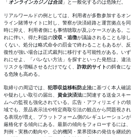
「
オンラインカジノは合法
」と一般化するのは危険だ。
リアルワールドの例としては、利用者が多数参加するオン
ライン賭博サイトに対し、警察が決済経路と運営拠点を同
時に抑え、利用者側にも事情聴取が及ぶケースがある。こ
れに伴い、得た利益の
没収・追徴
が議論されることも珍し
くない。処分は略式命令の罰金で終わることもあるが、反
復性が強い場合は正式裁判に移行する可能性がある。いず
れにせよ、「バレない方法」を探すといった発想は、違法
リスクを増幅させるだけでなく、
詐欺的サイト
の餌食にな
る危険も高める。
取締りの周辺では、
犯罪収益移転防止法
に基づく本人確認
や疑わしい取引の届出、
資金決済法
に関連する送金スキー
ムへの監視も強化されている。広告・アフィリエイトの領
域でも、景品表示法や特定商取引法の観点から問題視され
る表現が増え、プラットフォーム側のレギュレーションが
厳格化する傾向にある。最新の傾向をフォローするには、
判例・実務の動向や、公的機関・業界団体の発信を継続的