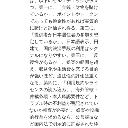
は、以下のセルフチェックが役立
つ。第一に、「金銭・財物を賭け
ているか」。ポイントやトークン
であっても換金性があれば実質的
に賭けと評価され得る。第二に、
「提供者が日本居住者の参加を想
定しているか」。日本語表示、円
建て、国内決済手段の利用はシグ
ナルになりやすい。第三に、「反
復性があるか」。娯楽の範囲を超
え、収益化や生活費を充てる目的
が強いほど、違法性の評価は重く
なる。第四に、「利用規約やライ
センスの読み込み」。海外管轄・
仲裁条項・本人確認要件など、ト
ラブル時の不利益が明記されてい
ないか精査が必要だ。 娯楽や投機
的行為を求めるなら、公営競技な
ど国内法で明示的に許容された枠