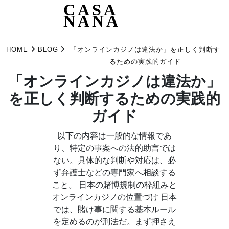
CASA
NANA
Skip
to
HOME
BLOG
「オンラインカジノは違法か」を正しく判断す
content
るための実践的ガイド
「オンラインカジノは違法か」
を正しく判断するための実践的
ガイド
以下の内容は一般的な情報であ
り、特定の事案への法的助言では
ない。具体的な判断や対応は、必
ず弁護士などの専門家へ相談する
こと。 日本の賭博規制の枠組みと
オンラインカジノの位置づけ 日本
では、賭け事に関する基本ルール
を定めるのが刑法だ。まず押さえ