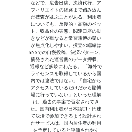
などで、広告出稿、決済代行、ア
フィリエイトの経路まで踏み込ん
だ捜査が及ぶことがある。利用者
についても、反復的・高額のベッ
ト、収益化の実態、関連口座の動
きなどが重なると常習賭博の疑い
が焦点化しやすい。捜査の端緒は
SNSでの自慢投稿、決済パターン、
摘発された運営側のデータ押収、
通報など多岐にわたる。 「海外で
ライセンスを取得しているから国
内では違法ではない」「自宅から
アクセスしているだけだから賭博
場に行っていない」といった理解
は、過去の事案で否定されてき
た。国内利用者が日本語UI・円建
て決済で参加できるよう設計され
たサービスは、国内居住者の利用
を予定していると評価されやす