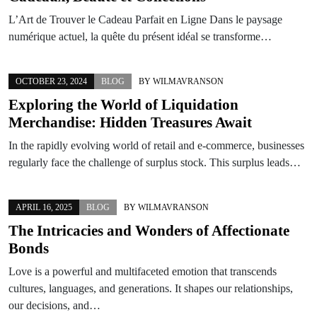
L’Art de Trouver le Cadeau Parfait en Ligne Dans le paysage
numérique actuel, la quête du présent idéal se transforme…
OCTOBER 23, 2024
BLOG
BY
WILMAVRANSON
Exploring the World of Liquidation
Merchandise: Hidden Treasures Await
In the rapidly evolving world of retail and e-commerce, businesses
regularly face the challenge of surplus stock. This surplus leads…
APRIL 16, 2025
BLOG
BY
WILMAVRANSON
The Intricacies and Wonders of Affectionate
Bonds
Love is a powerful and multifaceted emotion that transcends
cultures, languages, and generations. It shapes our relationships,
our decisions, and…