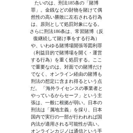
たいのは、刑法185条の「賭博
罪」。金銭などの財物を賭けて偶
然性の高い勝敗に左右される行為
は、原則として処罰対象になる。
さらに刑法186条は、常習賭博（反
復継続して賭け事をする行為）
や、いわゆる賭博場開張等図利罪
（利益目的で賭博場を開く・運営
する行為）を重く処罰する。ここ
で重要なのは、対面での賭博だけ
でなく、オンライン経由の賭博も
刑法の想定に含まれ得るという点
だ。 「海外ライセンスの事業者と
やっているからセーフ」という主
張は、一般に根拠が弱い。日本の
刑法は「属地主義」を採り、日本
国内で実行の一部が行われれば国
内法が適用される可能性が高い。
オンラインカジノは通信という手