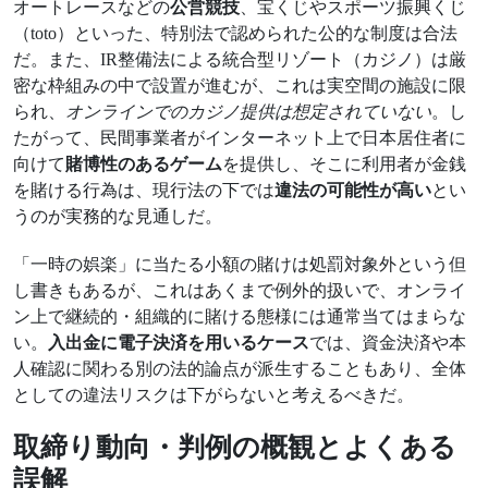
オートレースなどの
公営競技
、宝くじやスポーツ振興くじ
（toto）といった、特別法で認められた公的な制度は合法
だ。また、IR整備法による統合型リゾート（カジノ）は厳
密な枠組みの中で設置が進むが、これは実空間の施設に限
られ、
オンラインでのカジノ提供は想定されていない
。し
たがって、民間事業者がインターネット上で日本居住者に
向けて
賭博性のあるゲーム
を提供し、そこに利用者が金銭
を賭ける行為は、現行法の下では
違法の可能性が高い
とい
うのが実務的な見通しだ。
「一時の娯楽」に当たる小額の賭けは処罰対象外という但
し書きもあるが、これはあくまで例外的扱いで、オンライ
ン上で継続的・組織的に賭ける態様には通常当てはまらな
い。
入出金に電子決済を用いるケース
では、資金決済や本
人確認に関わる別の法的論点が派生することもあり、全体
としての違法リスクは下がらないと考えるべきだ。
取締り動向・判例の概観とよくある
誤解