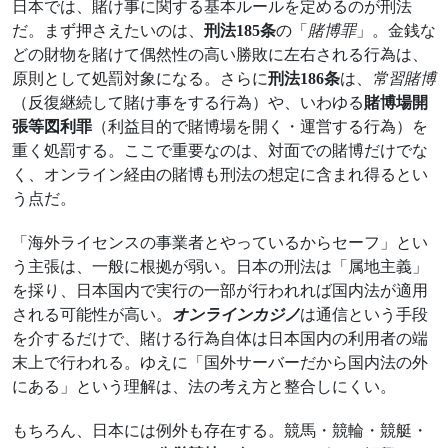
日本では、賭け事に関する基本ルールを定めるのが刑法
だ。まず押さえたいのは、
刑法185条
の「
賭博罪
」。金銭な
どの財物を賭けて偶然性の高い勝敗に左右される行為は、
原則として処罰対象になる。さらに
刑法186条
は、
常習賭博
（反復継続して賭け事をする行為）や、いわゆる
賭博場開
張等図利罪
（利益目的で賭博場を開く・運営する行為）を
重く処罰する。ここで重要なのは、対面での賭博だけでな
く、オンライン経由の賭博も刑法の想定に含まれ得るとい
う点だ。
「海外ライセンスの事業者とやっているからセーフ」とい
う主張は、一般に根拠が弱い。日本の刑法は「属地主義」
を採り、日本国内で実行の一部が行われれば国内法が適用
される可能性が高い。
オンラインカジノ
は通信という手段
を介するだけで、賭ける行為自体は日本国内の利用者の端
末上で行われる。ゆえに「国外サーバーだから国内法の外
にある」という理解は、法の考え方と整合しにくい。
もちろん、日本には例外も存在する。競馬・競輪・競艇・