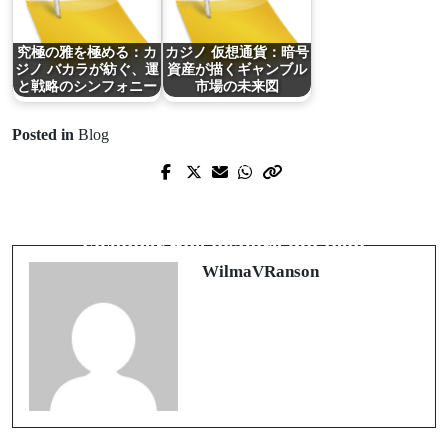
究極の雅を極める：カ
カジノ 仮想通貨：暗号
ジノ バカラが紡ぐ、運
資産が描くギャンブル
と戦略のシンフォニー
市場の未来図
Posted in
Blog
Prev Post
Next Post
Cassino sem verificação de
Cartographier l’invisible: l’art de
identidade: privacidade, riscos e
façonner une histoire qui tient
escolhas conscientes
WilmaVRanson