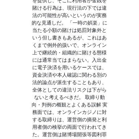
を提供し、そこに利用者が金銭を
賭ける行為は、現行法の下では違
法の可能性が高いというのが実務
的な見通しだ。 「一時の娯楽」に
当たる小額の賭けは処罰対象外と
いう但し書きもあるが、これはあ
くまで例外的扱いで、オンライン
上で継続的・組織的に賭ける態様
には通常当てはまらない。入出金
に電子決済を用いるケースでは、
資金決済や本人確認に関わる別の
法的論点が派生することもあり、
全体としての違法リスクは下がら
ないと考えるべきだ。 取締り動
向・判例の概観とよくある誤解 実
務面では、オンラインカジノに対
する取締りは、運営側の摘発と利
用者側の検挙の両面で行われてき
た。運営側は賭博場開張等図利罪