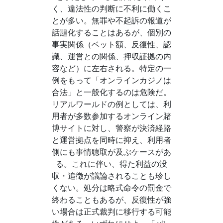
く、違法性の判断に不利に働くこ
とが多い。無罪や不起訴の報道が
話題化することはあるが、個別の
事実関係（ベット額、反復性、認
識、運営との関係、押収証拠の内
容など）に左右される。特定の一
例をもって「オンラインカジノは
合法」と一般化するのは危険だ。
リアルワールドの例としては、利
用者が多数参加するオンライン賭
博サイトに対し、警察が決済経路
と運営拠点を同時に抑え、利用者
側にも事情聴取が及ぶケースがあ
る。これに伴い、得た利益の没
収・追徴が議論されることも珍し
くない。処分は略式命令の罰金で
終わることもあるが、反復性が強
い場合は正式裁判に移行する可能