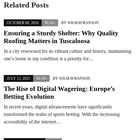
Related Posts
OCTOBER 08, 2024
BLOG
BY
WILMAVRANSON
Ensuring a Sturdy Shelter: Why Quality
Roofing Matters in Tuscaloosa
In a city renowned for its vibrant culture and history, maintaining
one’s home in top condition is a priority for…
JULY 12, 2025
BLOG
BY
WILMAVRANSON
The Rise of Digital Wagering: Europe’s
Betting Evolution
In recent years, digital advancements have significantly
transformed the realm of sports betting. With the increasing
accessibility of the internet…