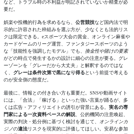
など、トラブル時の不利益が明記されていないか精査が必
要だ。
娯楽や投機的行為を求めるなら、
公営競技
など国内法で明
示的に許容された枠組みを選ぶ方が、少なくとも法的リス
クは限定できる。eスポーツ大会の賞金、オンライン麻雀や
カードゲームのリーグ運営、ファンタジースポーツのよう
な「技能性を強調したモデル」でも、
換金性や賭けの要素
がどの時点で発生するかの設計に細心の注意が要る。グレ
ーゾーンを「グレーだから大丈夫」と解釈するのではな
く、
グレーは条件次第で黒になり得る
という前提で考える
のが安全側の態度だ。
最後に、情報との付き合い方も重要だ。SNSや動画サイト
には、「合法」「稼げる」といった強い言葉が踊るが、多
くは広告・アフィリエイトの誘引が背景にある。
実名の専
門家による一次資料ベースの解説
、公的機関の注意喚起、
実際の判決・処分例に基づく検討を通じて、
オンラインカ
ジノ
の
違法
リスクを現実的に評価してほしい。安易な参加