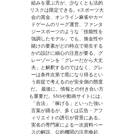
組みを選ぶ方が、少なくとも法的
リスクは限定できる。eスポーツ大
会の賞金、オンライン麻雀やカー
ドゲームのリーグ運営、ファンタ
ジースポーツのような「技能性を
強調したモデル」でも、換金性や
賭けの要素がどの時点で発生する
かの設計に細心の注意が要る。グ
レーゾーンを「グレーだから大丈
夫」と解釈するのではなく、グレ
ーは条件次第で黒になり得るとい
う前提で考えるのが安全側の態度
だ。 最後に、情報との付き合い方
も重要だ。SNSや動画サイトには、
「合法」「稼げる」といった強い
言葉が踊るが、多くは広告・アフ
ィリエイトの誘引が背景にある。
実名の専門家による一次資料ベー
スの解説、公的機関の注意喚起、