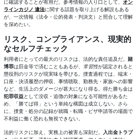
に確認することが有用だ。参考情報の入り口として、
オン
ラインカジノ 違法
に関する話題を取り上げる解説もある
が、一次情報（法令・公的発表・判決文）と照合して理解
を深めたい。
リスク、コンプライアンス、現実的
なセルフチェック
利用者にとっての最大のリスクは、法的な責任追及だ。
賭
博罪
は罰金等で済むこともあるが、
常習性
が認定されると
懲役刑のリスクが現実味を帯びる。捜査過程では、端末・
口座・決済履歴の押収、事情聴取、勤務先・家族への影響
など、生活上のダメージが甚大になり得る。得た勝ち金は
犯罪収益
として没収・追徴の対象になる可能性があるた
め、「勝てば得」という単純な構図は成立しない。さら
に、捜査・処分の記録が就職・転職・ビザ申請等の場面で
不利益に働く恐れも無視できない。
法的リスクに加え、実務上の被害も深刻だ。
入出金トラブ