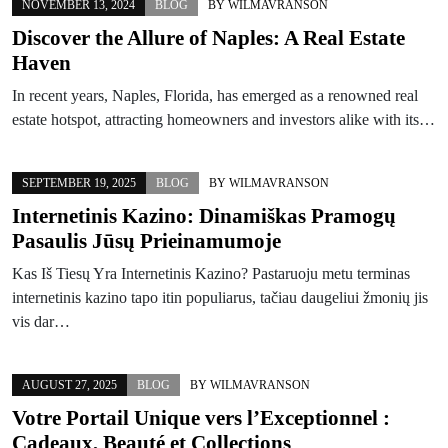
NOVEMBER 13, 2024
BLOG
BY
WILMAVRANSON
Discover the Allure of Naples: A Real Estate
Haven
In recent years, Naples, Florida, has emerged as a renowned real
estate hotspot, attracting homeowners and investors alike with its…
SEPTEMBER 19, 2025
BLOG
BY
WILMAVRANSON
Internetinis Kazino: Dinamiškas Pramogų
Pasaulis Jūsų Prieinamumoje
Kas Iš Tiesų Yra Internetinis Kazino? Pastaruoju metu terminas
internetinis kazino tapo itin populiarus, tačiau daugeliui žmonių jis
vis dar…
AUGUST 27, 2025
BLOG
BY
WILMAVRANSON
Votre Portail Unique vers l’Exceptionnel :
Cadeaux, Beauté et Collections