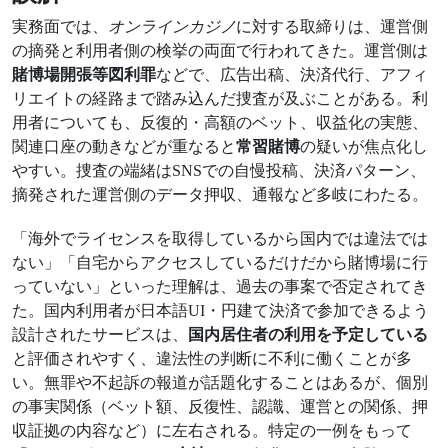
実務面では、
オンラインカジノ
に対する取締りは、運営側
の摘発と利用者側の検挙の両面で行われてきた。運営側は
賭博場開張等図利罪
などで、広告出稿、決済代行、アフィ
リエイトの経路まで踏み込んだ捜査が及ぶことがある。利
用者についても、反復的・高額のベット、収益化の実態、
関連口座の動きなどが重なると
常習賭博
の疑いが焦点化し
やすい。捜査の端緒はSNSでの自慢投稿、決済パターン、
摘発された運営側のデータ押収、通報など多岐にわたる。
「海外でライセンスを取得しているから国内では違法では
ない」「自宅からアクセスしているだけだから賭博場に行
っていない」といった理解は、過去の事案で否定されてき
た。国内利用者が日本語UI・円建て決済で参加できるよう
設計されたサービスは、
国内居住者の利用を予定している
と評価されやすく、違法性の判断に不利に働くことが多
い。無罪や不起訴の報道が話題化することはあるが、個別
の事実関係（ベット額、反復性、認識、運営との関係、押
収証拠の内容など）に左右される。特定の一例をもって