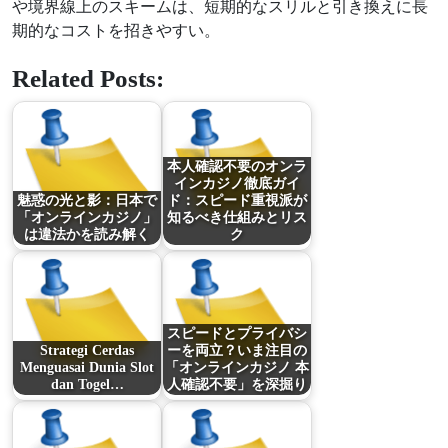
や境界線上のスキームは、短期的なスリルと引き換えに長
期的なコストを招きやすい。
Related Posts:
本人確認不要のオンラ
インカジノ徹底ガイ
魅惑の光と影：日本で
ド：スピード重視派が
「オンラインカジノ」
知るべき仕組みとリス
は違法かを読み解く
ク
スピードとプライバシ
Strategi Cerdas
ーを両立？いま注目の
Menguasai Dunia Slot
「オンラインカジノ 本
dan Togel…
人確認不要」を深掘り