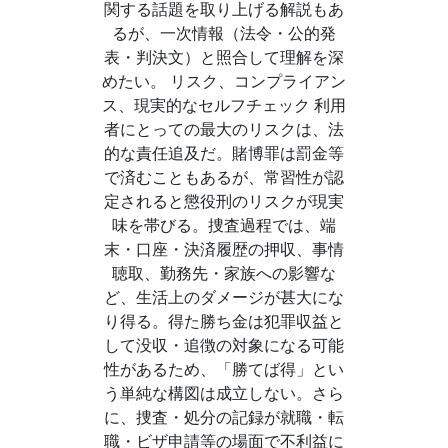
関する話題を取り上げる解説もあ
るが、一次情報（法令・公的発
表・判決文）と照合して理解を深
めたい。 リスク、コンプライアン
ス、現実的なセルフチェック 利用
者にとっての最大のリスクは、法
的な責任追及だ。賭博罪は罰金等
で済むこともあるが、常習性が認
定されると懲役刑のリスクが現実
味を帯びる。捜査過程では、端
末・口座・決済履歴の押収、事情
聴取、勤務先・家族への影響な
ど、生活上のダメージが甚大にな
り得る。得た勝ち金は犯罪収益と
して没収・追徴の対象になる可能
性があるため、「勝てば得」とい
う単純な構図は成立しない。さら
に、捜査・処分の記録が就職・転
職・ビザ申請等の場面で不利益に