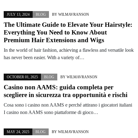
JULY 13, 2024
BLOG
BY
WILMAVRANSON
The Ultimate Guide to Elevate Your Hairstyle:
Everything You Need to Know About
Premium Hair Extensions and Wigs
In the world of hair fashion, achieving a flawless and versatile look
has never been easier. With a variety of…
OCTOBER 01, 2025
BLOG
BY
WILMAVRANSON
Casino non AAMS: guida completa per
scegliere in sicurezza tra opportunità e rischi
Cosa sono i casino non AAMS e perché attirano i giocatori italiani
I casino non AAMS sono piattaforme di gioco…
MAY 24, 2025
BLOG
BY
WILMAVRANSON