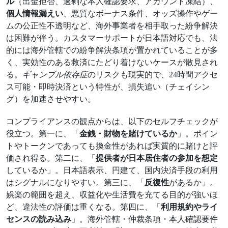
ル
（出金拒否、過剰な本人確認要求、アカウント凍結）、
個人情報漏えい
、悪質なボーナス条件、オッズ操作やゲー
ムの公正性不透明など、海外事業者を相手取った紛争解決
は困難が伴う。カスタマーサポートが日本語対応でも、法
的には海外管轄での紛争解決条項が置かれていることが多
く、実効性のある救済にたどり着けないケースが散見され
る。
ギャンブル依存症
のリスクも現実的で、24時間アクセ
ス可能・即時決済という特性が、損失追い（チェイシン
グ）を加速させやすい。
コンプライアンスの観点からは、以下のセルフチェックが
役立つ。第一に、「
金銭・財物を賭けているか
」。ポイン
トやトークンであっても換金性があれば実質的に賭けと評
価され得る。第二に、「
提供者が日本居住者の参加を想定
しているか」。日本語表示、円建て、国内決済手段の利用
はシグナルになりやすい。第三に、「
反復性
があるか」。
娯楽の範囲を超え、収益化や生活費を充てる目的が強いほ
ど、違法性の評価は重くなる。第四に、「
利用規約やライ
センスの読み込み
」。海外管轄・仲裁条項・本人確認要件