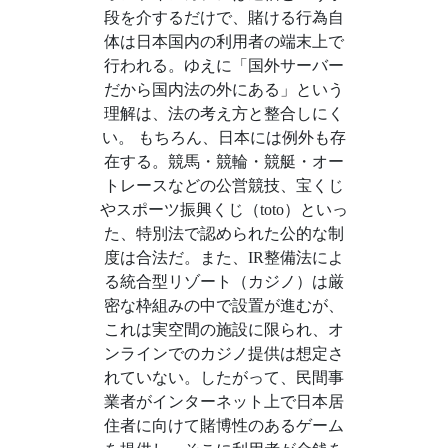
段を介するだけで、賭ける行為自
体は日本国内の利用者の端末上で
行われる。ゆえに「国外サーバー
だから国内法の外にある」という
理解は、法の考え方と整合しにく
い。 もちろん、日本には例外も存
在する。競馬・競輪・競艇・オー
トレースなどの公営競技、宝くじ
やスポーツ振興くじ（toto）といっ
た、特別法で認められた公的な制
度は合法だ。また、IR整備法によ
る統合型リゾート（カジノ）は厳
密な枠組みの中で設置が進むが、
これは実空間の施設に限られ、オ
ンラインでのカジノ提供は想定さ
れていない。したがって、民間事
業者がインターネット上で日本居
住者に向けて賭博性のあるゲーム