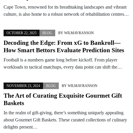
Cape Town, renowned for its breathtaking landscapes and vibrant
culture, is also home to a robust network of rehabilitation centres…
OCTOBER 22, 2025
BLOG
BY
WILMAVRANSON
Decoding the Edge: From xG to Bankroll—
How Smart Bettors Evaluate Prediction Sites
Football is a numbers game long before kickoff. From player
workloads to tactical matchups, every data point can shift the…
NOVEMBER 23, 2024
BLOG
BY
WILMAVRANSON
The Art of Curating Exquisite Gourmet Gift
Baskets
In the realm of gift-giving, there’s something uniquely appealing
about Gourmet Gift Baskets. These curated collections of culinary
delights present…