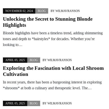
NOVEMBER 02, 2024
BLOG
BY
WILMAVRANSON
Unlocking the Secret to Stunning Blonde
Highlights
Blonde highlights have been a timeless trend, adding shimmering
tones and depth to *hairstyles* for decades. Whether you’re
looking to…
APRIL 05, 2025
BLOG
BY
WILMAVRANSON
Exploring the Fascination with Local Shroom
Cultivation
In recent years, there has been a burgeoning interest in exploring
*shrooms* at both a culinary and therapeutic level. The…
APRIL 05, 2025
BLOG
BY
WILMAVRANSON