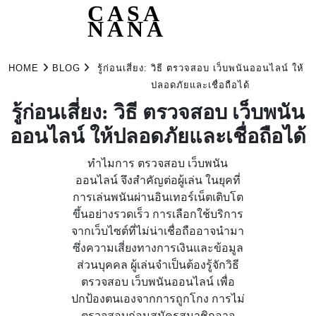
CASA
NANA
Skip
to
HOME
BLOG
รู้ก่อนเสี่ยง: วิธี ตรวจสอบ เว็บพนันออนไลน์ ให้
content
ปลอดภัยและเชื่อถือได้
รู้ก่อนเสี่ยง: วิธี
ตรวจสอบ เว็บพนัน
ออนไลน์
ให้ปลอดภัยและเชื่อถือได้
ทำไมการ ตรวจสอบ เว็บพนัน
ออนไลน์ จึงสำคัญต่อผู้เล่น ในยุคที่
การเล่นพนันผ่านอินเทอร์เน็ตเติบโต
ขึ้นอย่างรวดเร็ว การเลือกใช้บริการ
จากเว็บไซต์ที่ไม่น่าเชื่อถืออาจนำมา
ซึ่งความเสี่ยงทางการเงินและข้อมูล
ส่วนบุคคล ผู้เล่นจำเป็นต้องรู้จักวิธี
ตรวจสอบ เว็บพนันออนไลน์ เพื่อ
ปกป้องตนเองจากการถูกโกง การไม่
ตรวจสอบก่อนสมัครสมาชิกอาจ