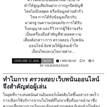
ทำให้สูญเสียเงินฝาก การถูกปิดบัญชี
โดยไม่มีเหตุผล หรือข้อมูลส่วนตัวรั่ว
ไหล การได้รับข้อมูลเกี่ยวกับ
มาตรฐานความปลอดภัย การได้รับ
ใบอนุญาต และรีวิวจากผู้ใช้งานจริง
เป็นเครื่องมือสำคัญที่ช่วยลดความ
เสี่ยงดังกล่าว การ ตรวจสอบ เว็บพนัน
ออนไลน์ ยังช่วยให้ผู้เล่นเข้าใจ
เงื่อนไขและนโยบายต่าง…
JANUARY 27, 2026
BLOG
1 MIN READ
0
9
BY
WILMAVRANSON
ทำไมการ
ตรวจสอบ
เว็บพนันออนไลน์
จึงสำคัญต่อผู้เล่น
ในยุคที่การเล่นพนันผ่านอินเทอร์เน็ตเติบโตขึ้นอย่างรวดเร็ว
การเลือกใช้บริการจากเว็บไซต์ที่ไม่น่าเชื่อถืออาจนำมาซึ่ง
ความเสี่ยงทางการเงินและข้อมูลส่วนบุคคล ผู้เล่นจำเป็นต้อง