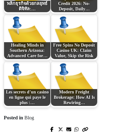
พลิกธุรกิจด้วยกลยุทธ์
Credit 2026: No-
ดิจิทัล:…
Deposit, Daily…
Healing Minds in
Free Spins No Deposit
Southern Arizona:
Casino UK: Claim
Advanced Care for…
Value, Skip the Risk
Les secrets d’un casino
Modern Freight
en ligne qui paye le
Brokerage: How AI Is
plus :…
Rewiring…
Posted in
Blog
Prev Post
Next Post