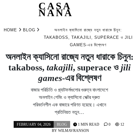
CASA
NANA
Skip
to
HOME
BLOG
অনলাইন ক্যাসিনো রাজ্যে নতুন ধারাকে চিনুন:
content
TAKABOSS, TAKAJILI, SUPERACE ও JILI
GAMES-এর বিশ্লেষণ
অনলাইন ক্যাসিনো রাজ্যে নতুন ধারাকে চিনুন:
takaboss
,
takajili
,
superace
ও
jili
games
-এর বিশ্লেষণ
বাজার পরিচিতি ও প্ল্যাটফর্মগুলোর গুরুত্ব বাংলাদেশে
অনলাইন গেমিং ও ক্যাসিনো সেক্টর দ্রুত
পরিবর্তনশীল এক বাজারে পরিণত হয়েছে। এখানে
প্রতিনিয়ত নতুন…
FEBRUARY 04, 2026
BLOG
1 MIN READ
0
12
BY
WILMAVRANSON