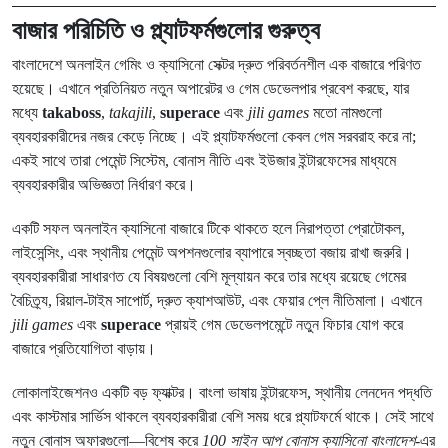
বাজার পরিচিতি ও প্ল্যাটফর্মগুলোর গুরুত্ব
বাংলাদেশে অনলাইন গেমিং ও ক্যাসিনো সেক্টর দ্রুত পরিবর্তনশীল এক বাজারে পরিণত
হয়েছে। এখানে প্রতিনিয়ত নতুন অপারেটর ও গেম ডেভেলপার প্রবেশ করছে, যার
মধ্যে
takaboss
,
takajili
,
superace
এবং
jili games
মতো নামগুলো
ব্যবহারকারীদের নজর কেড়ে নিচ্ছে। এই প্ল্যাটফর্মগুলো কেবল গেম সরবরাহ করে না;
একই সাথে তারা পেমেন্ট সিস্টেম, বোনাস নীতি এবং ইউজার ইন্টারফেসের মাধ্যমে
ব্যবহারকারীর অভিজ্ঞতা নির্ধারণ করে।
একটি সফল অনলাইন ক্যাসিনো বাজারে টিকে থাকতে হলে নিরাপত্তা প্রোটোকল,
লাইসেন্সিং, এবং স্থানীয় পেমেন্ট অপশনগুলোর ব্যাপারে স্বচ্ছতা বজায় রাখা জরুরি।
ব্যবহারকারীরা সাধারণত যে বিষয়গুলো বেশি মূল্যায়ন করে তার মধ্যে রয়েছে গেমের
বৈচিত্র্য, রিয়াল-টাইম সাপোর্ট, দ্রুত ক্যাশআউট, এবং ফেয়ার প্লে নীতিমালা। এখানে
jili games
এবং
superace
প্রায়ই গেম ডেভেলপমেন্টে নতুন ফিচার যোগ করে
বাজারে প্রতিযোগিতা বাড়ায়।
লোকালাইজেশনও একটি বড় ফ্যাক্টর। বাংলা ভাষায় ইন্টারফেস, স্থানীয় লেনদেন পদ্ধতি
এবং কাস্টমার সার্ভিস থাকলে ব্যবহারকারীরা বেশি সময় ধরে প্ল্যাটফর্মে থাকে। সেই সাথে
নতুন বোনাস অফারগুলো—বিশেষ করে
100 সাইন আপ বোনাস ক্যাসিনো বাংলাদেশ
-এর