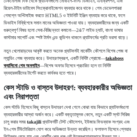
টেকনোলজি দিক থেকে প্ল্যাটফর্মগুলো মোবাইল-ফার্স্ট ডিজাইন, এনক্রিপশন, এবং
রিয়েল-টাইম ডাটাবেস সিংক্রোনাইজেশন ব্যবহার করে থাকে। গেম ডেভেলপাররা
গেমপ্লে অপ্টিমাইজ করতে HTML5 ও ইউনিটি ইঞ্জিন ব্যবহার করে থাকে, ফলে
ডিভাইস নির্ব্বিশেষে সমান মানের অভিজ্ঞতা পাওয়া যায়। ব্যবহারকারীদের জন্য একটি
গুরুত্বপূর্ণ বিষয় হলো সেবা-বিচ্ছিন্নতা কমানো—24/7 লাইভ চ্যাট, বাংলা ভাষার
কাস্টমার সাপোর্ট এবং স্পষ্ট টার্মস এন্ড কন্ডিশন থাকলে প্ল্যাটফর্মের প্রতি ভরসা বাড়ে।
নতুন খেলোয়াড়দের আকৃষ্ট করতে অনেক প্ল্যাটফর্মই মার্কেটিং কৌশলে বিশেষ পেজ বা
ল্যান্ডিং পেজ ব্যবহার করে। উদাহরণস্বরূপ, একটি নির্দিষ্ট প্রোমো—
takaboss
ক্যাসিনো গেম অনলাইন
—বিশেষ অফার হিসেবে প্রচারিত হলে তা নির্দিষ্ট
ব্যবহারকারীদের টার্গেট করতে কার্যকর হতে পারে।
কেস স্টাডি ও বাস্তব উদাহরণ: ব্যবহারকারীর অভিজ্ঞতা
এবং নিরাপত্তা
কেস স্টাডি হিসেবে কিছু বাস্তব উদাহরণ দেখা গেলে বোঝা যায় কিভাবে প্ল্যাটফর্মগুলো
ব্যবহারকারীর আস্থা অর্জন করে। একটি বক্তৃতামূলক কেসে, নতুন একটি স্লট সিরিজ
চালু করার সময়
takajili
প্ল্যাটফর্মটি টেস্ট বেটাসেশন, ইউজার ফিডব্যাক সংগ্রহ এবং
ইন-গেম টিউটোরিয়াল যোগ করে অভিজ্ঞতা উন্নত করেছিল। ফলাফল হিসেবে প্লেয়ার
রিটেনশন বেড়ে যায় এবং গেমটির প্লে-থ্রু রেট উল্লেখযোগ্যভাবে উন্নত হয়।