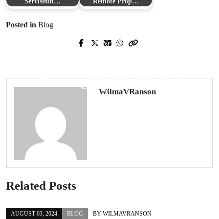
Servisinin…
Remote Prop…
Posted in
Blog
Prev Post
Next Post
Power, Performance and Peace of
Explore Britain on Wheels: The
Mind: The Modern Guide to VPS
Ultimate Guide to Motorhomes and
Servers and Lifetime Hosting
Campervans
WilmaVRanson
Related Posts
AUGUST 03, 2024
BLOG
BY
WILMAVRANSON