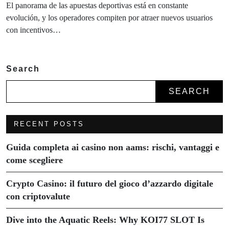
El panorama de las apuestas deportivas está en constante
evolución, y los operadores compiten por atraer nuevos usuarios
con incentivos…
Search
SEARCH
RECENT POSTS
Guida completa ai casino non aams: rischi, vantaggi e
come scegliere
Crypto Casino: il futuro del gioco d’azzardo digitale
con criptovalute
Dive into the Aquatic Reels: Why KOI77 SLOT Is