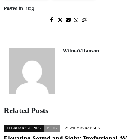
Posted in
Blog
Prev Post
Next Post
Discovering the Rise of Online Poker
2025年足球博彩平台深度指南：在激
in Cambodia: Trends, Safety, and
情与理性之间寻找安全博弈之道
Strategies
WilmaVRanson
Related Posts
FEBRUARY 26, 2026
BLOG
BY
WILMAVRANSON
Elevating Sound and Sight: Professional AV