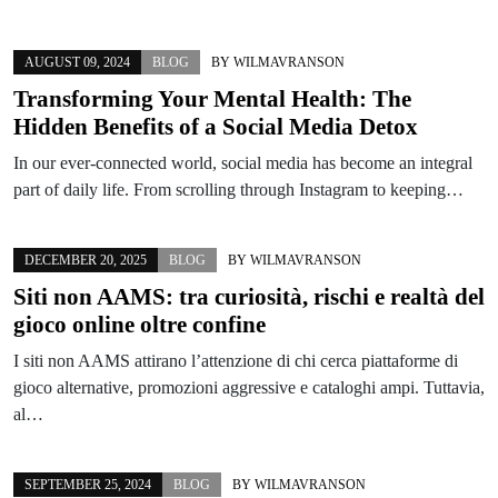
AUGUST 09, 2024
BLOG
BY
WILMAVRANSON
Transforming Your Mental Health: The
Hidden Benefits of a Social Media Detox
In our ever-connected world, social media has become an integral
part of daily life. From scrolling through Instagram to keeping…
DECEMBER 20, 2025
BLOG
BY
WILMAVRANSON
Siti non AAMS: tra curiosità, rischi e realtà del
gioco online oltre confine
I siti non AAMS attirano l’attenzione di chi cerca piattaforme di
gioco alternative, promozioni aggressive e cataloghi ampi. Tuttavia,
al…
SEPTEMBER 25, 2024
BLOG
BY
WILMAVRANSON