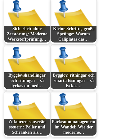
Sicherheit ohne
Kleine Schritte, große
Zerstörung: Moderne
Sprünge: Warum
Werkstoffprüfung…
Caliplates das…
Bygglovshandlingar
Bygglov, ritningar och
och ritningar – så
smarta lösningar – så
lyckas du med…
lyckas…
Zufahrten souverän
Parkraummanagement
steuern: Poller und
im Wandel: Wie der
Schranken als…
moderne…