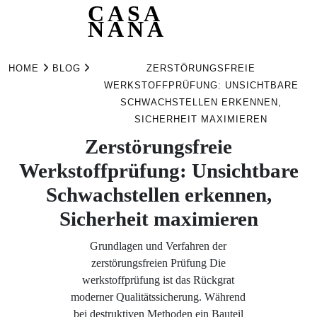
CASA
NANA
Skip
to
HOME
BLOG
ZERSTÖRUNGSFREIE
content
WERKSTOFFPRÜFUNG: UNSICHTBARE
SCHWACHSTELLEN ERKENNEN,
SICHERHEIT MAXIMIEREN
Zerstörungsfreie
Werkstoffprüfung: Unsichtbare
Schwachstellen erkennen,
Sicherheit maximieren
Grundlagen und Verfahren der
zerstörungsfreien Prüfung Die
werkstoffprüfung ist das Rückgrat
moderner Qualitätssicherung. Während
bei destruktiven Methoden ein Bauteil