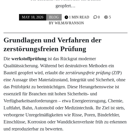
geopfert…
MAY 18, 2026
BLOG
1 MIN READ
0
5
BY
WILMAVRANSON
Grundlagen und Verfahren der
zerstörungsfreien Prüfung
Die
werkstoffprüfung
ist das Rückgrat moderner
Qualitätssicherung. Während bei destruktiven Methoden ein
Bauteil geopfert wird, erlaubt die
zerstörungsfreie prüfung
(ZfP)
eine Aussage über Materialzustand, Integrität und Sicherheit, ohne
das Prüfobjekt zu beeinträchtigen. Diese Herangehensweise ist
essenziell für Branchen mit hohen Sicherheits- und
Verfügbarkeitsanforderungen – etwa Energieerzeugung, Chemie,
Luftfahrt, Bahn, Automobil oder Medizintechnik. Ihr Ziel ist stets,
verborgene Unregelmäßigkeiten wie Risse, Poren, Bindefehler,
Einschlüsse, Korrosion oder Wanddickenverluste früh zu erkennen
und reproduzierbar zu bewerten.