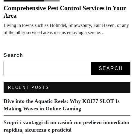
Comprehensive Pest Control Services in Your
Area
Living in towns such as Holmdel, Shrewsbury, Fair Haven, or any
of the other serviced areas means enjoying a serene…
Search
SEARCH
RECENT POSTS
Dive into the Aquatic Reels: Why KOI77 SLOT Is
Making Waves in Online Gaming
Scopri i vantaggi di un casinò con prelievo immediato:
rapidità, sicurezza e praticità