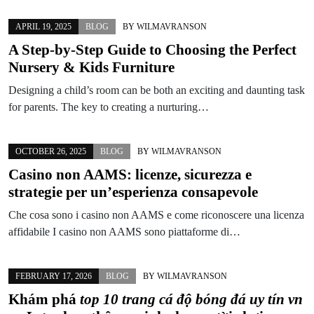
APRIL 19, 2025
BLOG
BY
WILMAVRANSON
A Step-by-Step Guide to Choosing the Perfect
Nursery & Kids Furniture
Designing a child’s room can be both an exciting and daunting task
for parents. The key to creating a nurturing…
OCTOBER 26, 2025
BLOG
BY
WILMAVRANSON
Casino non AAMS: licenze, sicurezza e
strategie per un’esperienza consapevole
Che cosa sono i casino non AAMS e come riconoscere una licenza
affidabile I casino non AAMS sono piattaforme di…
FEBRUARY 17, 2026
BLOG
BY
WILMAVRANSON
Khám phá
top 10 trang cá độ bóng đá uy tín vn