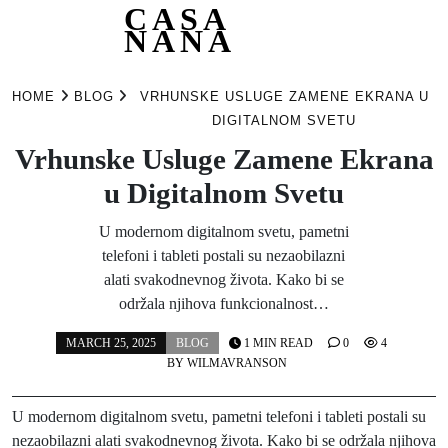
CASA
NANA
Skip
to
HOME
BLOG
VRHUNSKE USLUGE ZAMENE EKRANA U
content
DIGITALNOM SVETU
Vrhunske Usluge Zamene Ekrana
u Digitalnom Svetu
U modernom digitalnom svetu, pametni
telefoni i tableti postali su nezaobilazni
alati svakodnevnog života. Kako bi se
održala njihova funkcionalnost…
MARCH 25, 2025
BLOG
1 MIN READ
0
4
BY
WILMAVRANSON
U modernom digitalnom svetu, pametni telefoni i tableti postali su
nezaobilazni alati svakodnevnog života. Kako bi se održala njihova