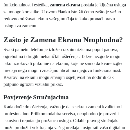
funkcionalnost i estetika,
zamena ekrana
postala je ključna usluga
za mnoge korisnike. U ovom članku istražit ćemo zašto je važno
redovno održavati ekran vašeg uređaja te kako pronaći pravu
uslugu za zamenu.
Zašto je Zamena Ekrana Neophodna?
Svaki pametni telefon je izložen raznim rizicima poput padova,
ogrebotina i drugih mehaničkih oštećenja. Takve nezgode mogu
lako uzrokovati pukotine na ekranu, koje ne samo da kvare izgled
uređaja nego mogu i značajno uticati na njegovu funkcionalnost.
Kvarovi na ekranu mogu smanjiti osjetljivost na dodir ili čak
potpuno ugroziti vizualni prikaz.
Povjerenje Stručnjacima
Kada dođe do oštećenja, važno je da se ekran zameni kvalitetno i
profesionalno. Prilikom odabira servisa, neophodno je proveriti
iskustvo i reputaciju pružaoca usluga. Odabir pravog stručnjaka
može produžiti vek trajanja vašeg uređaja i osigurati vašu digitalnu