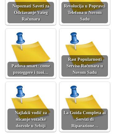
Nepoznati Saveti za
Revolucija u Popravci
Održavanje Vašeg
Telefona u Novom
Računara
Sadu
Rast Popularnosti
Padova smart: come
Servisa Računara u
proteggere i tuoi…
Novom Sadu
Najlakši vodič za
La Guida Completa ai
sticanje vozačke
Servizi di
dozvole u Srbiji
Riparazione…