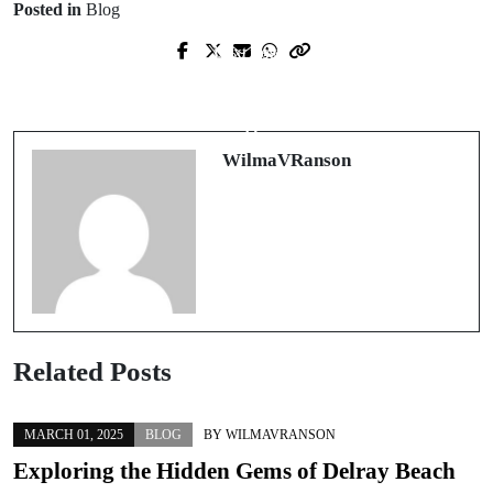
Posted in
Blog
Next Post
Prev Post
Revolutionizing Wellness with LUV
Unlocking the Secrets of Effortless
Flow Drops: A Comprehensive
Car Selling in Dubai
Overview
WilmaVRanson
Related Posts
MARCH 01, 2025
BLOG
BY
WILMAVRANSON
Exploring the Hidden Gems of Delray Beach