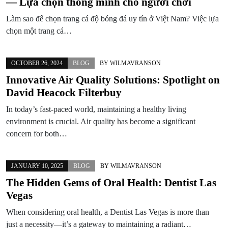
— Lựa chọn thông minh cho người chơi
Làm sao để chọn trang cá độ bóng đá uy tín ở Việt Nam? Việc lựa
chọn một trang cá…
OCTOBER 26, 2024
BLOG
BY
WILMAVRANSON
Innovative Air Quality Solutions: Spotlight on
David Heacock Filterbuy
In today’s fast-paced world, maintaining a healthy living
environment is crucial. Air quality has become a significant
concern for both…
JANUARY 10, 2025
BLOG
BY
WILMAVRANSON
The Hidden Gems of Oral Health: Dentist Las
Vegas
When considering oral health, a Dentist Las Vegas is more than
just a necessity—it’s a gateway to maintaining a radiant…