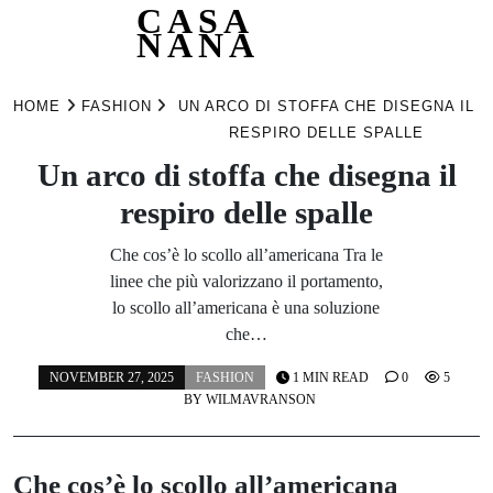
CASA
NANA
Skip
to
HOME
FASHION
UN ARCO DI STOFFA CHE DISEGNA IL
content
RESPIRO DELLE SPALLE
Un arco di stoffa che disegna il
respiro delle spalle
Che cos’è lo scollo all’americana Tra le
linee che più valorizzano il portamento,
lo scollo all’americana è una soluzione
che…
NOVEMBER 27, 2025
FASHION
1 MIN READ
0
5
BY
WILMAVRANSON
Che cos’è lo scollo all’americana