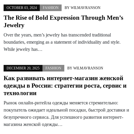
OCTOBER 03, 2024
FASHION
BY
WILMAVRANSON
The Rise of Bold Expression Through Men’s
Jewelry
Over the years, men’s jewelry has transcended traditional
boundaries, emerging as a statement of individuality and style.
While jewelry has…
DECEMBER 20, 2025
FASHION
BY
WILMAVRANSON
Как развивать интернет-магазин женской
одежды в России: стратегии роста, сервис и
технологии
Рынок онлайн-ритейла одежды меняется стремительно:
покупатель ожидает идеальной посадки, быстрой доставки и
безупречного сервиса. Для успешного развития интернет-
магазина женской одежды…