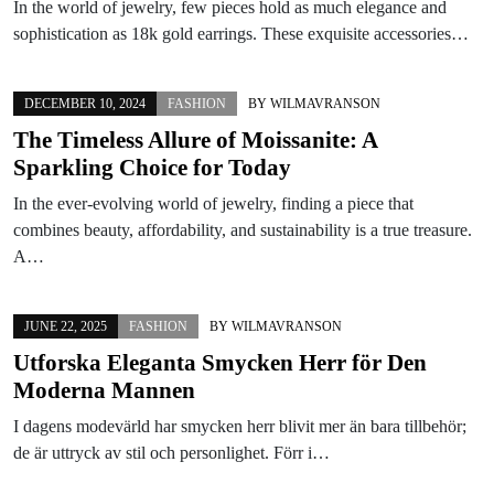
In the world of jewelry, few pieces hold as much elegance and
sophistication as 18k gold earrings. These exquisite accessories…
DECEMBER 10, 2024
FASHION
BY
WILMAVRANSON
The Timeless Allure of Moissanite: A
Sparkling Choice for Today
In the ever-evolving world of jewelry, finding a piece that
combines beauty, affordability, and sustainability is a true treasure.
A…
JUNE 22, 2025
FASHION
BY
WILMAVRANSON
Utforska Eleganta Smycken Herr för Den
Moderna Mannen
I dagens modevärld har smycken herr blivit mer än bara tillbehör;
de är uttryck av stil och personlighet. Förr i…