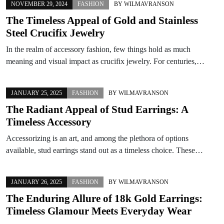
NOVEMBER 29, 2024
FASHION
BY
WILMAVRANSON
The Timeless Appeal of Gold and Stainless
Steel Crucifix Jewelry
In the realm of accessory fashion, few things hold as much
meaning and visual impact as crucifix jewelry. For centuries,…
JANUARY 25, 2025
FASHION
BY
WILMAVRANSON
The Radiant Appeal of Stud Earrings: A
Timeless Accessory
Accessorizing is an art, and among the plethora of options
available, stud earrings stand out as a timeless choice. These…
JANUARY 26, 2025
FASHION
BY
WILMAVRANSON
The Enduring Allure of 18k Gold Earrings:
Timeless Glamour Meets Everyday Wear