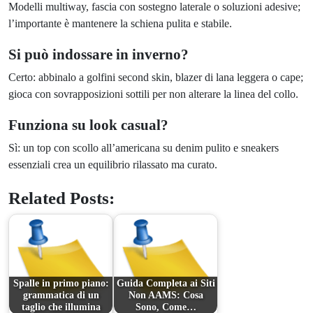
Modelli multiway, fascia con sostegno laterale o soluzioni adesive;
l’importante è mantenere la schiena pulita e stabile.
Si può indossare in inverno?
Certo: abbinalo a golfini second skin, blazer di lana leggera o cape;
gioca con sovrapposizioni sottili per non alterare la linea del collo.
Funziona su look casual?
Sì: un top con scollo all’americana su denim pulito e sneakers
essenziali crea un equilibrio rilassato ma curato.
Related Posts:
Spalle in primo piano:
Guida Completa ai Siti
grammatica di un
Non AAMS: Cosa
taglio che illumina
Sono, Come…