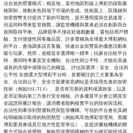
法合規的營運模式；相反地，某些地區對線上博彩仍採取嚴
格限制，推動灰色與地下市場的形成。技術面上，區塊鏈與
加密貨幣支付提供了新的可能性，提升透明度與交易速度；
但這同時帶來監管挑戰，讓監管機構與業者必須在創新與合
規間取得平衡。 品牌競爭不僅在於遊戲數量，還包括用戶體
驗、支付便捷性與客服品質。許多聲稱為全球最大博彩網站
的平台，會強調多語言客服、快速出金與豐富的優惠活動來
吸引玩家。然而，規模並非選擇唯一標準；玩家在比較平台
時，應同時考量其安全機制、合法性與公平性，才能在高速
成長的市場中保障自己的權益。 評估與選擇：安全、合法與
公平性 在挑選大型博彩平台時，首要關注的三大要素為安
全、合法與公平。安全方面要留意網站是否採用先進的加密
技術（例如SSL/TLS）、是否有完善的資料保護政策，以及
是否定期由第三方進行安全稽核。許多優質平台會公開其安
全認證與審計報告，讓消費者能夠核實平台的技術與流程。
合法性則牽涉到營運執照與監管機構。可信的平台會在其網
站明確揭示取得的執照類型（例如馬耳他博彩管理局、英國
博彩委員會或其它地方性監管單位），並提供審核機構的聯
繫方式與合規聲明。無執照或聲明模糊的平台雖可能提供高