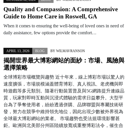
Quality and Compassion: A Comprehensive
Guide to Home Care in Roswell, GA
When it comes to ensuring the well-being of loved ones in need of
daily assistance, few options provide the comfort…
APRIL 13, 2026
BLOG
BY
WILMAVRANSON
揭開世界最大博彩網站的面紗：市場、風險與
選擇策略
全球博彩市場概覽與趨勢 近十年來，線上博彩市場以驚人的
速度擴張，市場規模涵蓋體育博彩、真人視訊、老虎機與即
時遊戲等多元類別。隨著行動裝置普及與5G網路提升連線品
質，玩家對即時互動與沉浸式體驗的需求日益攀升。大型平
台為了爭奪使用者，紛紛透過併購、品牌聯盟與專屬技術研
發，努力在競爭中維持領先地位，因此出現少數被外界視為
全球最大博彩網站的業者。 市場趨勢也受法規環境影響甚
鉅。歐洲與北美部分州區陸續放寬或重整博彩法令，催生合