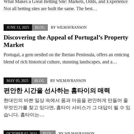
What Makes a Great Betting Site: Markets, Odds, and Experience
Not all betting sites are built the same. The best…
JUNE 13, 2025
BLOG
BY
WILMAVRANSON
Discovering the Appeal of Portugal’s Property
Market
Portugal, a gem nestled on the Iberian Peninsula, offers an enticing
blend of rich historical culture, stunning landscapes, and a…
MAY 05, 2025
BLOG
BY
WILMAVRANSON
편안한 시간을 선사하는 홈타이의 매력
현대인의 바쁜 일상 속에서 몸과 마음을 편안하게 만들어 줄
무엇인가를 찾고 있다면, 홈타이 서비스가 그 대답이 될 수 있
습니다. 홈타이는…
OCTOBER 02, 2024
BLOG
BY
WILMAVRANSON