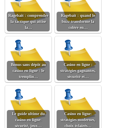
Ragebait : comprendre
Ragebait : quand le
la tactique qui attise
buzz transforme la
la…
colère en…
Bonus sans dépôt au
Casino en ligne :
casino en ligne : le
stratégies gagnantes,
tremplin…
sécurité et…
Le guide ultime du
Casino en ligne:
casino en ligne:
stratégies modernes,
sécurité, jeux…
choix éclairés…