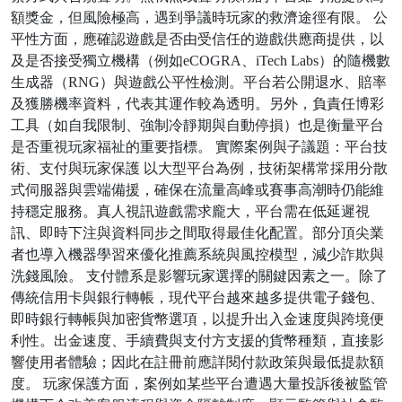
額獎金，但風險極高，遇到爭議時玩家的救濟途徑有限。 公
平性方面，應確認遊戲是否由受信任的遊戲供應商提供，以
及是否接受獨立機構（例如eCOGRA、iTech Labs）的隨機數
生成器（RNG）與遊戲公平性檢測。平台若公開退水、賠率
及獲勝機率資料，代表其運作較為透明。另外，負責任博彩
工具（如自我限制、強制冷靜期與自動停損）也是衡量平台
是否重視玩家福祉的重要指標。 實際案例與子議題：平台技
術、支付與玩家保護 以大型平台為例，技術架構常採用分散
式伺服器與雲端備援，確保在流量高峰或賽事高潮時仍能維
持穩定服務。真人視訊遊戲需求龐大，平台需在低延遲視
訊、即時下注與資料同步之間取得最佳化配置。部分頂尖業
者也導入機器學習來優化推薦系統與風控模型，減少詐欺與
洗錢風險。 支付體系是影響玩家選擇的關鍵因素之一。除了
傳統信用卡與銀行轉帳，現代平台越來越多提供電子錢包、
即時銀行轉帳與加密貨幣選項，以提升出入金速度與跨境便
利性。出金速度、手續費與支付方支援的貨幣種類，直接影
響使用者體驗；因此在註冊前應詳閱付款政策與最低提款額
度。 玩家保護方面，案例如某些平台遭遇大量投訴後被監管