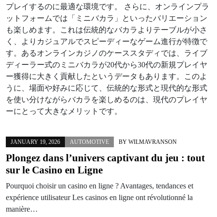
プレイするのに最適な環境です。 さらに、オンラインプラ
ットフォームでは「ミニバカラ」といったバリエーション
も楽しめます。これは伝統的なバカラよりテーブルが小さ
く、よりカジュアルでスピーディーなゲーム進行が特徴で
す。あるオンラインカジノのケーススタディでは、ライブ
ディーラー式のミニバカラが20代から30代の新規プレイヤ
ー獲得に大きく貢献したというデータもあります。このよ
うに、場面や好みに応じて、伝統的な形式と現代的な形式
を使い分けながらバカラを楽しめるのは、現代のプレイヤ
ーにとって大きなメリットです。
JANUARY 19, 2026
AUTOMOTIVE
BY
WILMAVRANSON
Plongez dans l’univers captivant du jeu : tout
sur le Casino en Ligne
Pourquoi choisir un casino en ligne ? Avantages, tendances et
expérience utilisateur Les casinos en ligne ont révolutionné la
manière…