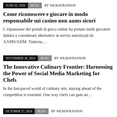
JUNE 02, 2026
BLOG
BY
WILMAVRANSON
Come riconoscere e giocare in modo
responsabile sui casino non aams sicuri
L’espansione dei portali di gioco online ha portato molti giocatori
italiani a considerare alternative ai servizi autorizzati da
AAMS/ADM. Tuttavia,…
NOVEMBER 28, 2024
BLOG
BY
WILMAVRANSON
The Innovative Culinary Frontier: Harnessing
the Power of Social Media Marketing for
Chefs
In the fast-paced world of culinary arts, staying ahead of the
competition is essential. One way chefs can gain an…
OCTOBER 27, 2024
BLOG
BY
WILMAVRANSON