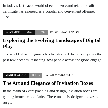
In today’s fast-paced world of ecommerce and retail, the gift
certificate has emerged as a popular and convenient offering.
The…
NOVEMBER 18, 2024
BLOG
BY
WILMAVRANSON
Exploring the Evolving Landscape of Digital
Play
The world of online games has transformed dramatically over the
past few decades, reshaping how people across the globe engage…
MARCH 24, 2025
BLOG
BY
WILMAVRANSON
The Art and Elegance of Invitation Boxes
In the realm of event planning and design, invitation boxes are
gaining immense popularity. These uniquely designed boxes not
only…