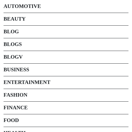
AUTOMOTIVE
BEAUTY
BLOG
BLOGS
BLOGV
BUSINESS
ENTERTAINMENT
FASHION
FINANCE
FOOD