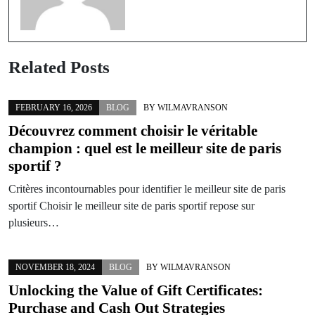
Related Posts
FEBRUARY 16, 2026
BLOG
BY
WILMAVRANSON
Découvrez comment choisir le véritable
champion : quel est le meilleur site de paris
sportif ?
Critères incontournables pour identifier le meilleur site de paris
sportif Choisir le meilleur site de paris sportif repose sur
plusieurs…
NOVEMBER 18, 2024
BLOG
BY
WILMAVRANSON
Unlocking the Value of Gift Certificates:
Purchase and Cash Out Strategies