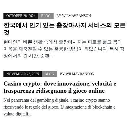
OCTOBER 28, 2024
BLOG
BY
WILMAVRANSON
한국에서 인기 있는 출장마사지 서비스의 모든
것
현대인의 바쁜 생활 속에서 출장마사지는 피로를 풀고 몸과
마음을 재충전할 수 있는 훌륭한 방법이 되었습니다. 특히 직
장에서의 긴 시간, 순환…
NOVEMBER 23, 2025
BLOG
BY
WILMAVRANSON
Casino crypto: dove innovazione, velocità e
trasparenza ridisegnano il gioco online
Nel panorama del gambling digitale, i casino crypto stanno
riscrivendo le regole del gioco. L’integrazione di blockchain e
valute digitali…