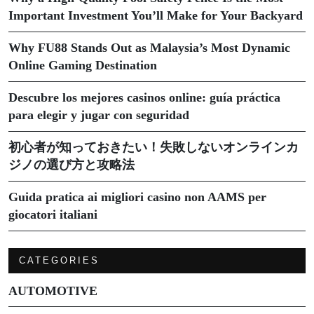
Important Investment You’ll Make for Your Backyard
Why FU88 Stands Out as Malaysia’s Most Dynamic
Online Gaming Destination
Descubre los mejores casinos online: guía práctica
para elegir y jugar con seguridad
初心者が知っておきたい！失敗しないオンラインカ
ジノの選び方と攻略法
Guida pratica ai migliori casino non AAMS per
giocatori italiani
CATEGORIES
AUTOMOTIVE