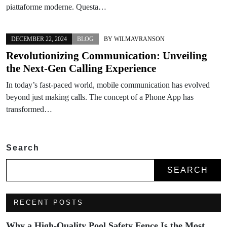
piattaforme moderne. Questa…
DECEMBER 22, 2024
BLOG
BY
WILMAVRANSON
Revolutionizing Communication: Unveiling
the Next-Gen Calling Experience
In today’s fast-paced world, mobile communication has evolved
beyond just making calls. The concept of a Phone App has
transformed…
Search
SEARCH
RECENT POSTS
Why a High-Quality Pool Safety Fence Is the Most