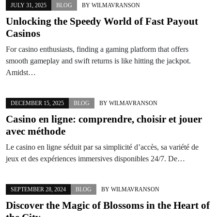
JULY 31, 2025
BLOG
BY
WILMAVRANSON
Unlocking the Speedy World of Fast Payout
Casinos
For casino enthusiasts, finding a gaming platform that offers
smooth gameplay and swift returns is like hitting the jackpot.
Amidst…
DECEMBER 15, 2025
BLOG
BY
WILMAVRANSON
Casino en ligne: comprendre, choisir et jouer
avec méthode
Le casino en ligne séduit par sa simplicité d’accès, sa variété de
jeux et des expériences immersives disponibles 24/7. De…
SEPTEMBER 28, 2024
BLOG
BY
WILMAVRANSON
Discover the Magic of Blossoms in the Heart of