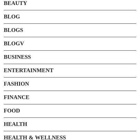
BEAUTY
BLOG
BLOGS
BLOGV
BUSINESS
ENTERTAINMENT
FASHION
FINANCE
FOOD
HEALTH
HEALTH & WELLNESS