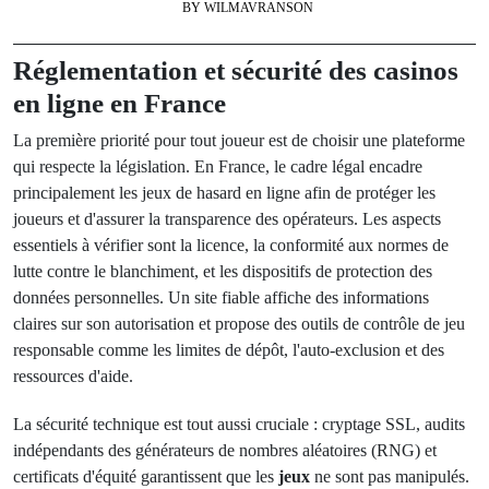
BY
WILMAVRANSON
Réglementation et sécurité des casinos
en ligne en France
La première priorité pour tout joueur est de choisir une plateforme
qui respecte la législation. En France, le cadre légal encadre
principalement les jeux de hasard en ligne afin de protéger les
joueurs et d'assurer la transparence des opérateurs. Les aspects
essentiels à vérifier sont la licence, la conformité aux normes de
lutte contre le blanchiment, et les dispositifs de protection des
données personnelles. Un site fiable affiche des informations
claires sur son autorisation et propose des outils de contrôle de jeu
responsable comme les limites de dépôt, l'auto-exclusion et des
ressources d'aide.
La sécurité technique est tout aussi cruciale : cryptage SSL, audits
indépendants des générateurs de nombres aléatoires (RNG) et
certificats d'équité garantissent que les
jeux
ne sont pas manipulés.