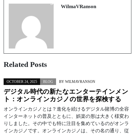
sereinement
WilmaVRanson
Related Posts
OCTOBER 24, 2025
BLOG
BY
WILMAVRANSON
デジタル時代の新たなエンターテインメン
ト：オンラインカジノの世界を探検する
オンラインカジノとは？進化を続けるデジタル賭博の全容
インターネットの普及とともに、娯楽の形は大きく様変わ
りしました。その中でも特に注目を集めているのがオンラ
インカジノです。オンラインカジノは、その名の通り、従