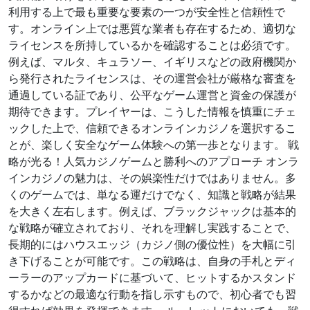
利用する上で最も重要な要素の一つが安全性と信頼性で
す。オンライン上では悪質な業者も存在するため、適切な
ライセンスを所持しているかを確認することは必須です。
例えば、マルタ、キュラソー、イギリスなどの政府機関か
ら発行されたライセンスは、その運営会社が厳格な審査を
通過している証であり、公平なゲーム運営と資金の保護が
期待できます。プレイヤーは、こうした情報を慎重にチェ
ックした上で、信頼できるオンラインカジノを選択するこ
とが、楽しく安全なゲーム体験への第一歩となります。 戦
略が光る！人気カジノゲームと勝利へのアプローチ オンラ
インカジノの魅力は、その娯楽性だけではありません。多
くのゲームでは、単なる運だけでなく、知識と戦略が結果
を大きく左右します。例えば、ブラックジャックは基本的
な戦略が確立されており、それを理解し実践することで、
長期的にはハウスエッジ（カジノ側の優位性）を大幅に引
き下げることが可能です。この戦略は、自身の手札とディ
ーラーのアップカードに基づいて、ヒットするかスタンド
するかなどの最適な行動を指し示すもので、初心者でも習