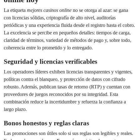
La etiqueta
mejores casinos online
no se otorga al azar: se gana
con licencias sólidas, criptografía de alto nivel, auditorías
periódicas y una experiencia fluida desde el registro hasta el cobro.
La excelencia se percibe en pequeños detalles: tiempos de carga,
claridad de términos, variedad de métodos de pago y, sobre todo,
coherencia entre lo prometido y lo entregado.
Seguridad y licencias verificables
Los operadores líderes exhiben licencias transparentes y vigentes,
políticas contra el blanqueo, y protección de datos con cifrado
robusto. Además, publican tasas de retorno (RTP) y cuentan con
proveedores de juegos reconocidos por su integridad. Esta
combinación reduce la incertidumbre y refuerza la confianza a
largo plazo.
Bonos honestos y reglas claras
Las promociones son útiles solo si sus reglas son legibles y reales.