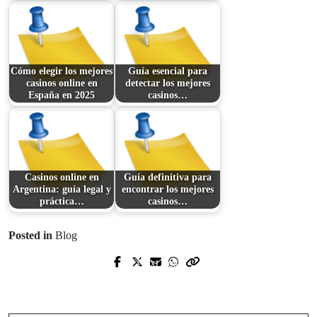
Cómo elegir los mejores
Guía esencial para
casinos online en
detectar los mejores
España en 2025
casinos…
Casinos online en
Guía definitiva para
Argentina: guía legal y
encontrar los mejores
práctica…
casinos…
Posted in
Blog
Next Post
Prev Post
Casino en ligne suisse : le guide
L'Éclat des Nuits Méditerranéennes
essentiel pour jouer légalement et