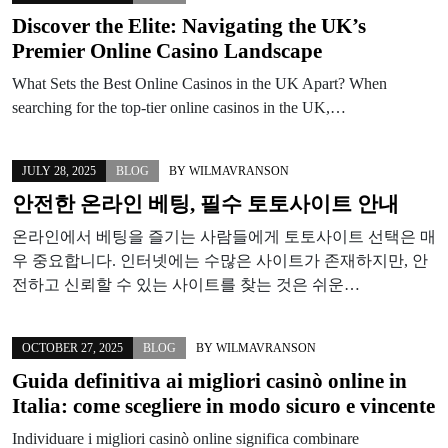
Discover the Elite: Navigating the UK’s
Premier Online Casino Landscape
What Sets the Best Online Casinos in the UK Apart? When
searching for the top-tier online casinos in the UK,…
JULY 28, 2025
BLOG
BY
WILMAVRANSON
안전한 온라인 베팅, 필수 토토사이트 안내
온라인에서 베팅을 즐기는 사람들에게 토토사이트 선택은 매
우 중요합니다. 인터넷에는 수많은 사이트가 존재하지만, 안
전하고 신뢰할 수 있는 사이트를 찾는 것은 쉬운…
OCTOBER 27, 2025
BLOG
BY
WILMAVRANSON
Guida definitiva ai migliori casinò online in
Italia: come scegliere in modo sicuro e vincente
Individuare i migliori casinò online significa combinare