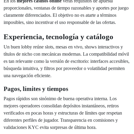
En los
mejores casinos online
verás requisitos de apuesta
proporcionales, ventanas de tiempo razonables y aportes por juego
claramente diferenciados. El objetivo no es atarte a términos
imposibles, sino incentivar el uso responsable de las ofertas.
Experiencia, tecnología y catálogo
Un buen lobby reúne slots, mesas en vivo, shows interactivos y
títulos de nicho con mecánicas modernas. La compatibilidad móvil
es tan relevante como la versión de escritorio: interfaces accesibles,
búsqueda intuitiva, y filtros por proveedor o volatilidad permiten
una navegación eficiente.
Pagos, límites y tiempos
Pagos rápidos son sinónimo de buena operativa interna. Los
mejores operadores consolidan depósitos instantáneos, retiros
verificados en pocas horas y estructuras de límites que respetan
diferentes perfiles de jugador. Transparencia en comisiones y
validaciones KYC evita sorpresas de última hora.