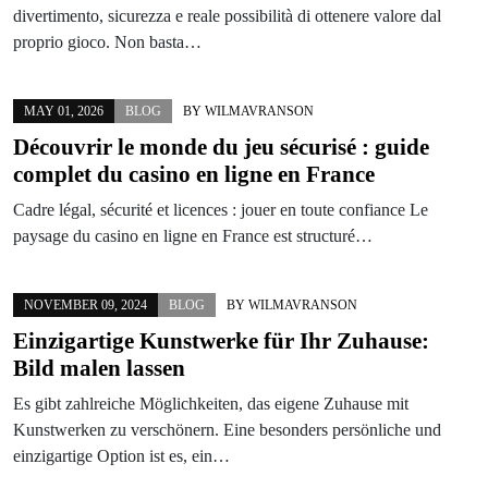
divertimento, sicurezza e reale possibilità di ottenere valore dal
proprio gioco. Non basta…
MAY 01, 2026
BLOG
BY
WILMAVRANSON
Découvrir le monde du jeu sécurisé : guide
complet du casino en ligne en France
Cadre légal, sécurité et licences : jouer en toute confiance Le
paysage du casino en ligne en France est structuré…
NOVEMBER 09, 2024
BLOG
BY
WILMAVRANSON
Einzigartige Kunstwerke für Ihr Zuhause:
Bild malen lassen
Es gibt zahlreiche Möglichkeiten, das eigene Zuhause mit
Kunstwerken zu verschönern. Eine besonders persönliche und
einzigartige Option ist es, ein…