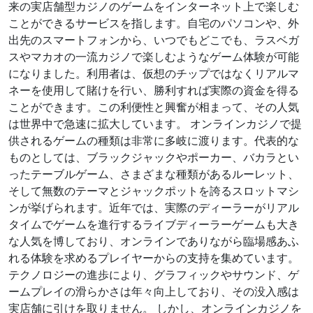
来の実店舗型カジノのゲームをインターネット上で楽しむ
ことができるサービスを指します。自宅のパソコンや、外
出先のスマートフォンから、いつでもどこでも、ラスベガ
スやマカオの一流カジノで楽しむようなゲーム体験が可能
になりました。利用者は、仮想のチップではなくリアルマ
ネーを使用して賭けを行い、勝利すれば実際の資金を得る
ことができます。この利便性と興奮が相まって、その人気
は世界中で急速に拡大しています。 オンラインカジノで提
供されるゲームの種類は非常に多岐に渡ります。代表的な
ものとしては、ブラックジャックやポーカー、バカラとい
ったテーブルゲーム、さまざまな種類があるルーレット、
そして無数のテーマとジャックポットを誇るスロットマシ
ンが挙げられます。近年では、実際のディーラーがリアル
タイムでゲームを進行するライブディーラーゲームも大き
な人気を博しており、オンラインでありながら臨場感あふ
れる体験を求めるプレイヤーからの支持を集めています。
テクノロジーの進歩により、グラフィックやサウンド、ゲ
ームプレイの滑らかさは年々向上しており、その没入感は
実店舗に引けを取りません。 しかし、オンラインカジノを