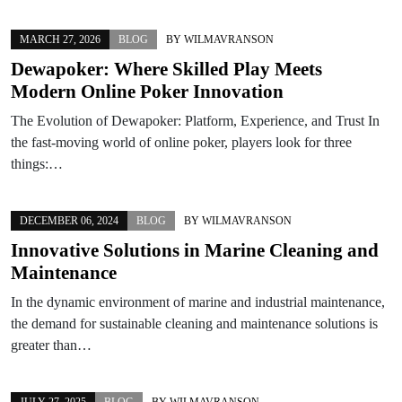
MARCH 27, 2026
BLOG
BY
WILMAVRANSON
Dewapoker: Where Skilled Play Meets
Modern Online Poker Innovation
The Evolution of Dewapoker: Platform, Experience, and Trust In
the fast-moving world of online poker, players look for three
things:…
DECEMBER 06, 2024
BLOG
BY
WILMAVRANSON
Innovative Solutions in Marine Cleaning and
Maintenance
In the dynamic environment of marine and industrial maintenance,
the demand for sustainable cleaning and maintenance solutions is
greater than…
JULY 27, 2025
BLOG
BY
WILMAVRANSON