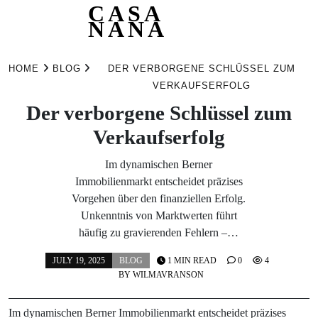
CASA
NANA
Skip
to
HOME
BLOG
DER VERBORGENE SCHLÜSSEL ZUM
content
VERKAUFSERFOLG
Der verborgene Schlüssel zum
Verkaufserfolg
Im dynamischen Berner
Immobilienmarkt entscheidet präzises
Vorgehen über den finanziellen Erfolg.
Unkenntnis von Marktwerten führt
häufig zu gravierenden Fehlern –…
JULY 19, 2025
BLOG
1 MIN READ
0
4
BY
WILMAVRANSON
Im dynamischen Berner Immobilienmarkt entscheidet präzises