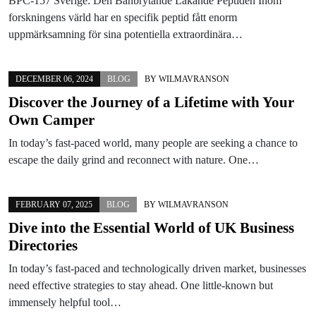
BPC-157 Sverige: Den Banbrytande Läkande Peptiden Inom
forskningens värld har en specifik peptid fått enorm
uppmärksamning för sina potentiella extraordinära…
DECEMBER 06, 2024
BLOG
BY
WILMAVRANSON
Discover the Journey of a Lifetime with Your
Own Camper
In today’s fast-paced world, many people are seeking a chance to
escape the daily grind and reconnect with nature. One…
FEBRUARY 07, 2025
BLOG
BY
WILMAVRANSON
Dive into the Essential World of UK Business
Directories
In today’s fast-paced and technologically driven market, businesses
need effective strategies to stay ahead. One little-known but
immensely helpful tool…