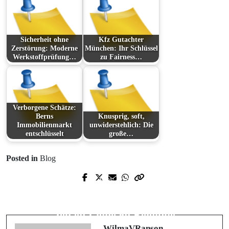
Sicherheit ohne
Kfz Gutachter
Zerstörung: Moderne
München: Ihr Schlüssel
Werkstoffprüfung…
zu Fairness…
Verborgene Schätze:
Berns
Knusprig, soft,
Immobilienmarkt
unwiderstehlich: Die
entschlüsselt
große…
Posted in
Blog
Prev Post
Next Post
Digital Arenas: The Next Frontier in
Une Vue Immersive sur le Monde du
Play
Jeu en Ligne en Belgique
WilmaVRanson