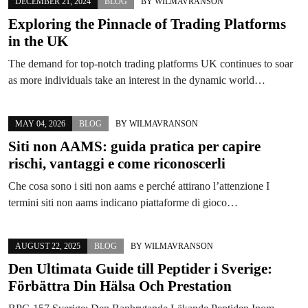
DECEMBER 21, 2024
BLOG
BY
WILMAVRANSON
Exploring the Pinnacle of Trading Platforms
in the UK
The demand for top-notch trading platforms UK continues to soar
as more individuals take an interest in the dynamic world…
MAY 04, 2026
BLOG
BY
WILMAVRANSON
Siti non AAMS: guida pratica per capire
rischi, vantaggi e come riconoscerli
Che cosa sono i siti non aams e perché attirano l’attenzione I
termini siti non aams indicano piattaforme di gioco…
AUGUST 22, 2025
BLOG
BY
WILMAVRANSON
Den Ultimata Guide till Peptider i Sverige:
Förbättra Din Hälsa Och Prestation