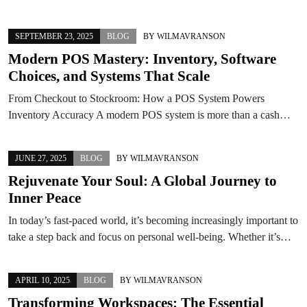
SEPTEMBER 23, 2025
BLOG
BY
WILMAVRANSON
Modern POS Mastery: Inventory, Software
Choices, and Systems That Scale
From Checkout to Stockroom: How a POS System Powers
Inventory Accuracy A modern POS system is more than a cash…
JUNE 27, 2025
BLOG
BY
WILMAVRANSON
Rejuvenate Your Soul: A Global Journey to
Inner Peace
In today’s fast-paced world, it’s becoming increasingly important to
take a step back and focus on personal well-being. Whether it’s…
APRIL 10, 2025
BLOG
BY
WILMAVRANSON
Transforming Workspaces: The Essential