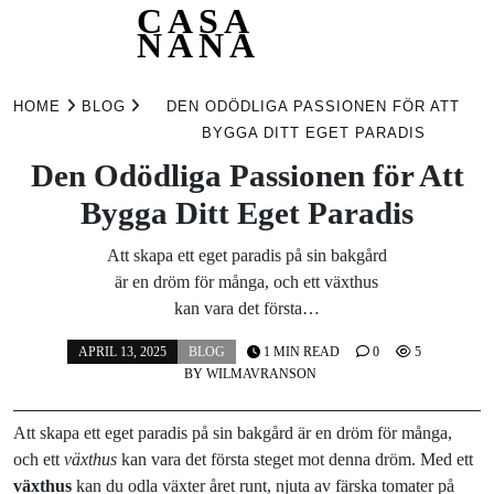
CASA
NANA
Skip
to
HOME
BLOG
DEN ODÖDLIGA PASSIONEN FÖR ATT
content
BYGGA DITT EGET PARADIS
Den Odödliga Passionen för Att
Bygga Ditt Eget Paradis
Att skapa ett eget paradis på sin bakgård
är en dröm för många, och ett växthus
kan vara det första…
APRIL 13, 2025
BLOG
1 MIN READ
0
5
BY
WILMAVRANSON
Att skapa ett eget paradis på sin bakgård är en dröm för många,
och ett
växthus
kan vara det första steget mot denna dröm. Med ett
växthus
kan du odla växter året runt, njuta av färska tomater på