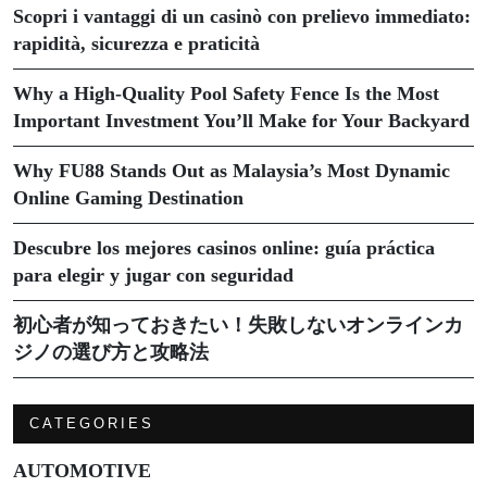
Scopri i vantaggi di un casinò con prelievo immediato:
rapidità, sicurezza e praticità
Why a High-Quality Pool Safety Fence Is the Most
Important Investment You’ll Make for Your Backyard
Why FU88 Stands Out as Malaysia’s Most Dynamic
Online Gaming Destination
Descubre los mejores casinos online: guía práctica
para elegir y jugar con seguridad
初心者が知っておきたい！失敗しないオンラインカ
ジノの選び方と攻略法
CATEGORIES
AUTOMOTIVE