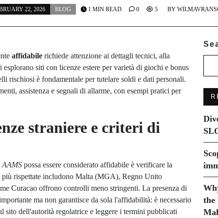
BRUARY 22, 2026
BLOG
1 MIN READ
0
5
BY
WILMAVRANS
Se
ente
affidabile
richiede attenzione ai dettagli tecnici, alla
i esplorano siti con licenze estere per varietà di giochi e bonus
li rischiosi è fondamentale per tutelare soldi e dati personali.
nti, assistenza e segnali di allarme, con esempi pratici per
R
Div
ze straniere e criteri di
SLO
Sco
n AAMS
possa essere considerato affidabile è verificare la
imm
ioni più rispettate includono Malta (MGA), Regno Unito
Why
me Curacao offrono controlli meno stringenti. La presenza di
the
mportante ma non garantisce da sola l'affidabilità: è necessario
l sito dell'autorità regolatrice e leggere i termini pubblicati
Mak