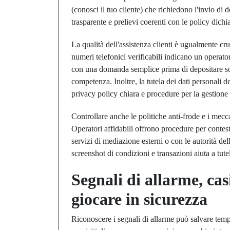
(conosci il tuo cliente) che richiedono l'invio di
trasparente e prelievi coerenti con le policy dichi
La qualità dell'assistenza clienti è ugualmente cru
numeri telefonici verificabili indicano un operatore
con una domanda semplice prima di depositare som
competenza. Inoltre, la tutela dei dati personali d
privacy policy chiara e procedure per la gestione 
Controllare anche le politiche anti-frode e i mecc
Operatori affidabili offrono procedure per contes
servizi di mediazione esterni o con le autorità de
screenshot di condizioni e transazioni aiuta a tute
Segnali di allarme, casi
giocare in sicurezza
Riconoscere i segnali di allarme può salvare tem