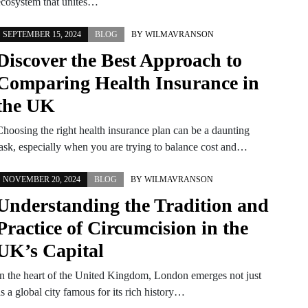
ecosystem that unites…
SEPTEMBER 15, 2024
BLOG
BY
WILMAVRANSON
Discover the Best Approach to
Comparing Health Insurance in
the UK
Choosing the right health insurance plan can be a daunting
task, especially when you are trying to balance cost and…
NOVEMBER 20, 2024
BLOG
BY
WILMAVRANSON
Understanding the Tradition and
Practice of Circumcision in the
UK’s Capital
In the heart of the United Kingdom, London emerges not just
s a global city famous for its rich history…