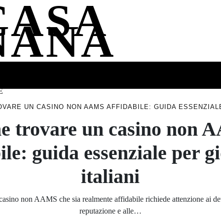
CASA
NANA
SS
HEALTH
ENTERTAINMENT
FASHION
FOOD
WELLNE
E
VARE UN CASINO NON AAMS AFFIDABILE: GUIDA ESSENZIALE
 trovare un casino non
ile: guida essenziale per g
italiani
casino non AAMS che sia realmente affidabile richiede attenzione ai dett
reputazione e alle…