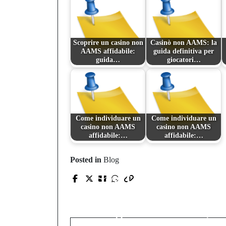
Scoprire un casino non
Casinò non AAMS: la
AAMS affidabile:
guida definitiva per
guida…
giocatori…
Come individuare un
Come individuare un
casino non AAMS
casino non AAMS
affidabile:…
affidabile:…
Prev Post
Posted in
Blog
How Old Do I Look?
Decode Your Perceive
Age with Science,