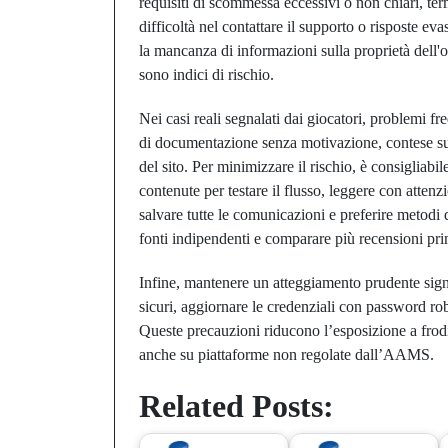
requisiti di scommessa eccessivi o non chiari, ter
difficoltà nel contattare il supporto o risposte ev
la mancanza di informazioni sulla proprietà dell'ope
sono indici di rischio.
Nei casi reali segnalati dai giocatori, problemi fre
di documentazione senza motivazione, contese su 
del sito. Per minimizzare il rischio, è consigliab
contenute per testare il flusso, leggere con attenzi
salvare tutte le comunicazioni e preferire metodi 
fonti indipendenti e comparare più recensioni pri
Infine, mantenere un atteggiamento prudente signi
sicuri, aggiornare le credenziali con password robu
Queste precauzioni riducono l’esposizione a frodi
anche su piattaforme non regolate dall’AAMS.
Related Posts: