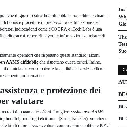
Ins
ratiche di gioco: i siti affidabili pubblicano politiche chiare su
Why
ti di bonus e procedure di prelievo. La certificazione dei
Glo
 laboratori indipendenti come eCOGRA o iTech Labs è una
i audit esterni, report di payout e informazioni su misure di
The
Tes
Suc
idamente operatori che rispettano questi standard, alcuni
non AAMS affidabile
che rispettano questi criteri. Infine,
nti di tutela dei consumatori e la qualità del servizio clienti
C
tenzialmente problematico.
AU
ssistenza e protezione dei
BE
per valutare
BL
ei metodi di pagamento offerti. I migliori
casino non AAMS
BL
, bonifici, portafogli elettronici (Skrill, Neteller), voucher e
mpi e limiti di prelievo, eventuali commissioni e politiche KYC