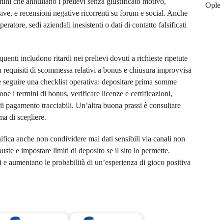
mini che annullano i prelievi senza giustificato motivo,
Opl
asive, e recensioni negative ricorrenti su forum e social. Anche
ratore, sedi aziendali inesistenti o dati di contatto falsificati
quenti includono ritardi nei prelievi dovuti a richieste ripetute
requisiti di scommessa relativi a bonus e chiusura improvvisa
ile seguire una checklist operativa: depositare prima somme
one i termini di bonus, verificare licenze e certificazioni,
di pagamento tracciabili. Un’altra buona prassi è consultare
ma di scegliere.
fica anche non condividere mai dati sensibili via canali non
ste e impostare limiti di deposito se il sito lo permette.
 e aumentano le probabilità di un’esperienza di gioco positiva