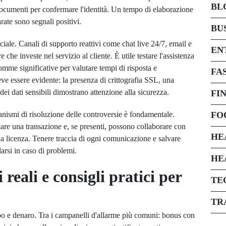
BL
 documenti per confermare l'identità. Un tempo di elaborazione
arate sono segnali positivi.
BU
ciale. Canali di supporto reattivi come chat live 24/7, email e
EN
 che investe nel servizio al cliente. È utile testare l'assistenza
me significative per valutare tempi di risposta e
FA
eve essere evidente: la presenza di crittografia SSL, una
dei dati sensibili dimostrano attenzione alla sicurezza.
FI
anismi di risoluzione delle controversie è fondamentale.
FO
tare una transazione e, se presenti, possono collaborare con
HE
lla licenza. Tenere traccia di ogni comunicazione e salvare
larsi in caso di problemi.
HE
 reali e consigli pratici per
TE
TR
po e denaro. Tra i campanelli d'allarme più comuni: bonus con