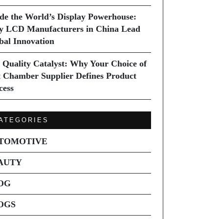
ide the World’s Display Powerhouse:
 LCD Manufacturers in China Lead
bal Innovation
 Quality Catalyst: Why Your Choice of
t Chamber Supplier Defines Product
cess
ATEGORIES
TOMOTIVE
AUTY
OG
OGS