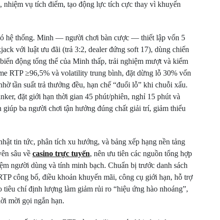
, nhiệm vụ tích điểm, tạo động lực tích cực thay vì khuyến
n có hệ thống. Minh — người chơi bàn cược — thiết lập vốn 5
ack với luật ưu đãi (trả 3:2, dealer đứng soft 17), dùng chiến
 biến động tổng thể của Minh thấp, trải nghiệm mượt và kiểm
ame RTP ≥96,5% và volatility trung bình, đặt dừng lỗ 30% vốn
hờ tần suất trả thưởng đều, hạn chế “đuổi lỗ” khi chuỗi xấu.
ker, đặt giới hạn thời gian 45 phút/phiên, nghỉ 15 phút và
giúp ba người chơi tận hưởng đúng chất giải trí, giảm thiểu
hật tin tức, phân tích xu hướng, và bảng xếp hạng nền tảng
uyên sâu về
casino trực tuyến
, nên ưu tiên các nguồn tổng hợp
ghiệm người dùng và tính minh bạch. Chuẩn bị trước danh sách
RTP công bố, điều khoản khuyến mãi, công cụ giới hạn, hỗ trợ
eo tiêu chí định lượng làm giảm rủi ro “hiệu ứng hào nhoáng”,
 lời mời gọi ngắn hạn.