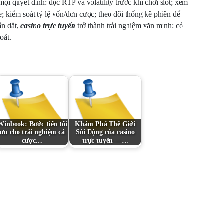
mọi quyết định: đọc RTP và volatility trước khi chơi slot; xem
; kiểm soát tỷ lệ vốn/đơn cược; theo dõi thống kê phiên để
ẫn dắt,
casino trực tuyến
trở thành trải nghiệm văn minh: có
oát.
Winbook: Bước tiến tối
Khám Phá Thế Giới
ưu cho trải nghiệm cá
Sôi Động của casino
cược…
trực tuyến —…