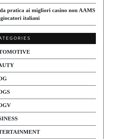
da pratica ai migliori casino non AAMS
giocatori italiani
ATEGORIES
TOMOTIVE
AUTY
OG
OGS
OGV
SINESS
TERTAINMENT