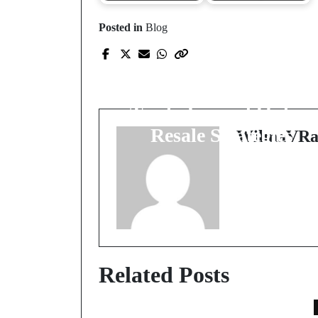
Posted in
Blog
Prev Post
Turn Your Old iPhone
into Cash: Smarter
Trade‑Ins and Online
Resale Strategies
WilmaVRa
Related Posts