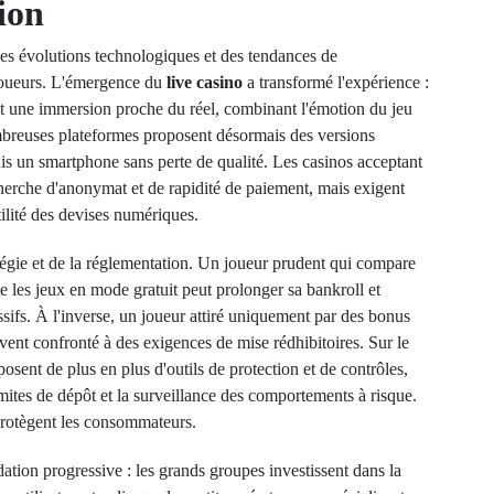
ion
es évolutions technologiques et des tendances de
joueurs. L'émergence du
live casino
a transformé l'expérience :
ent une immersion proche du réel, combinant l'émotion du jeu
reuses plateformes proposent désormais des versions
is un smartphone sans perte de qualité. Les casinos acceptant
echerche d'anonymat et de rapidité de paiement, mais exigent
atilité des devises numériques.
ratégie et de la réglementation. Un joueur prudent qui compare
te les jeux en mode gratuit peut prolonger sa bankroll et
ssifs. À l'inverse, un joueur attiré uniquement par des bonus
uvent confronté à des exigences de mise rédhibitoires. Sur le
sent de plus en plus d'outils de protection et de contrôles,
limites de dépôt et la surveillance des comportements à risque.
 protègent les consommateurs.
dation progressive : les grands groupes investissent dans la