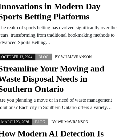
Innovations in Modern Day
Sports Betting Platforms
he realm of sports betting has evolved significantly over the
years, transforming from traditional bookmaking methods to
advanced Sports Betting…
OCTOBER 13, 2024
BLOG
BY
WILMAVRANSON
Streamline Your Moving and
Waste Disposal Needs in
Southern Ontario
Are you planning a move or in need of waste management
solutions? Each city in Southern Ontario offers a variety…
MARCH 23, 2026
BLOG
BY
WILMAVRANSON
How Modern AI Detection Is