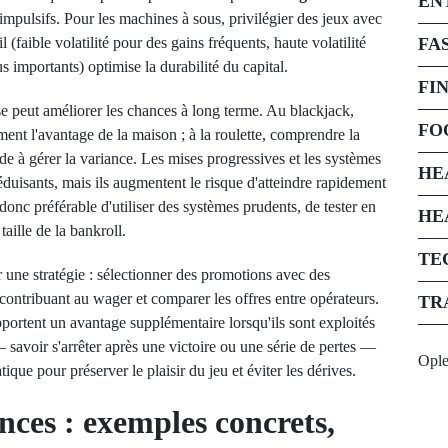
EN
 impulsifs. Pour les machines à sous, privilégier des jeux avec
l (faible volatilité pour des gains fréquents, haute volatilité
FA
s importants) optimise la durabilité du capital.
FI
se peut améliorer les chances à long terme. Au blackjack,
FO
ement l'avantage de la maison ; à la roulette, comprendre la
ide à gérer la variance. Les mises progressives et les systèmes
HE
duisants, mais ils augmentent le risque d'atteindre rapidement
t donc préférable d'utiliser des systèmes prudents, de tester en
HE
aille de la bankroll.
TE
r une stratégie : sélectionner des promotions avec des
 contribuant au wager et comparer les offres entre opérateurs.
TR
pportent un avantage supplémentaire lorsqu'ils sont exploités
 savoir s'arrêter après une victoire ou une série de pertes —
Opl
que pour préserver le plaisir du jeu et éviter les dérives.
nces : exemples concrets,