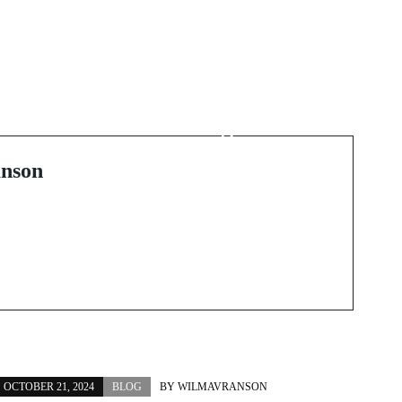
Next Post
Unlock Local
Opportunities: High-
Demand Caregiver and
Home Health Roles
nson
Near You
OCTOBER 21, 2024
BLOG
BY
WILMAVRANSON