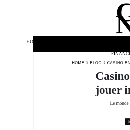
Skip
to
content
BUSINE
HOME
AUTOMOTIVE
BLOG
&
FINANC
HOME
BLOG
CASINO EN
Casino 
jouer i
Le monde d
M