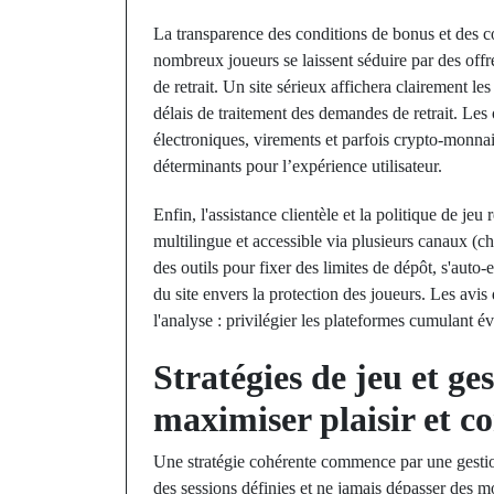
La transparence des conditions de bonus et des co
nombreux joueurs se laissent séduire par des offre
de retrait. Un site sérieux affichera clairement 
délais de traitement des demandes de retrait. Les 
électroniques, virements et parfois crypto-monnaie
déterminants pour l’expérience utilisateur.
Enfin, l'assistance clientèle et la politique de je
multilingue et accessible via plusieurs canaux (c
des outils pour fixer des limites de dépôt, s'auto
du site envers la protection des joueurs. Les avis
l'analyse : privilégier les plateformes cumulant év
Stratégies de jeu et ge
maximiser plaisir et c
Une stratégie cohérente commence par une gestion
des sessions définies et ne jamais dépasser des m