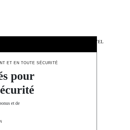
 &
NEWS &
TECHNOLOGY
TRAVEL
SS
POLITICS
NT ET EN TOUTE SÉCURITÉ
lés pour
sécurité
bonus et de
N