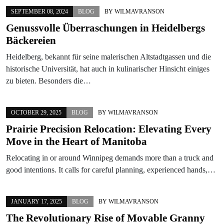
SEPTEMBER 08, 2024
BLOG
BY
WILMAVRANSON
Genussvolle Überraschungen in Heidelbergs
Bäckereien
Heidelberg, bekannt für seine malerischen Altstadtgassen und die
historische Universität, hat auch in kulinarischer Hinsicht einiges
zu bieten. Besonders die…
OCTOBER 29, 2025
BLOG
BY
WILMAVRANSON
Prairie Precision Relocation: Elevating Every
Move in the Heart of Manitoba
Relocating in or around Winnipeg demands more than a truck and
good intentions. It calls for careful planning, experienced hands,…
JANUARY 17, 2025
BLOG
BY
WILMAVRANSON
The Revolutionary Rise of Movable Granny