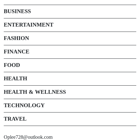
BUSINESS
ENTERTAINMENT
FASHION
FINANCE
FOOD
HEALTH
HEALTH & WELLNESS
TECHNOLOGY
TRAVEL
Oplee728@outlook.com