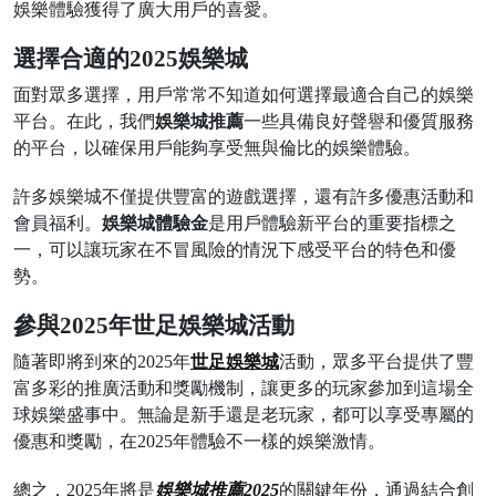
娛樂體驗獲得了廣大用戶的喜愛。
選擇合適的2025娛樂城
面對眾多選擇，用戶常常不知道如何選擇最適合自己的娛樂
平台。在此，我們
娛樂城推薦
一些具備良好聲譽和優質服務
的平台，以確保用戶能夠享受無與倫比的娛樂體驗。
許多娛樂城不僅提供豐富的遊戲選擇，還有許多優惠活動和
會員福利。
娛樂城體驗金
是用戶體驗新平台的重要指標之
一，可以讓玩家在不冒風險的情況下感受平台的特色和優
勢。
參與2025年世足娛樂城活動
隨著即將到來的2025年
世足娛樂城
活動，眾多平台提供了豐
富多彩的推廣活動和獎勵機制，讓更多的玩家參加到這場全
球娛樂盛事中。無論是新手還是老玩家，都可以享受專屬的
優惠和獎勵，在2025年體驗不一樣的娛樂激情。
總之，2025年將是
娛樂城推薦2025
的關鍵年份，通過結合創