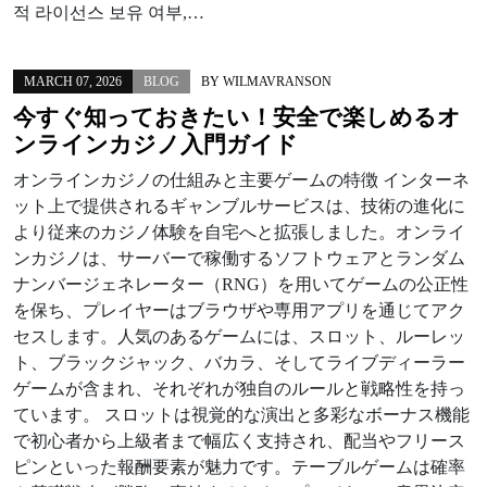
적 라이선스 보유 여부,…
MARCH 07, 2026
BLOG
BY
WILMAVRANSON
今すぐ知っておきたい！安全で楽しめるオ
ンラインカジノ入門ガイド
オンラインカジノの仕組みと主要ゲームの特徴 インターネ
ット上で提供されるギャンブルサービスは、技術の進化に
より従来のカジノ体験を自宅へと拡張しました。オンライ
ンカジノは、サーバーで稼働するソフトウェアとランダム
ナンバージェネレーター（RNG）を用いてゲームの公正性
を保ち、プレイヤーはブラウザや専用アプリを通じてアク
セスします。人気のあるゲームには、スロット、ルーレッ
ト、ブラックジャック、バカラ、そしてライブディーラー
ゲームが含まれ、それぞれが独自のルールと戦略性を持っ
ています。 スロットは視覚的な演出と多彩なボーナス機能
で初心者から上級者まで幅広く支持され、配当やフリース
ピンといった報酬要素が魅力です。テーブルゲームは確率