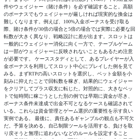
件やウェイジャー（賭け条件）を必ず確認すること。高額
のボーナスでもウェイジャーが厳しければ現実的な換金は
難しくなります。例えば、100%入金ボーナスを受け取る
際、賭け条件が30倍の場合と5倍の場合では実際に必要な回
転数が大きく異なり、戦略設計に差が出ます。スロットは
一般的にウェイジャー消化に向く一方で、テーブルゲーム
は一部がウェイジャーに反映されないこともあるため注意
が必要です。 ケーススタディとして、あるプレイヤーが入
金ボーナスを利用してスロット中心にプレイした例を見て
みる。まずRTPの高いスロットを選択し、ベット金額を小
刻みに抑えたことで回転数を稼ぎ、結果的にウェイジャー
をクリアしてプラス収支に転じた。対照的に、大きなベッ
トで短時間に稼ごうとした別の例では早期に資金が尽き、
ボーナス条件未達成で出金不可となるケースも確認されて
いる。これらは資金管理とゲーム選択の重要性を示す良い
実例である。 最後に、責任あるギャンブルの観点も不可欠
だ。予算を決める、自己制限ツールを活用する、負けを取
り戻そうと無理に追わないなどのルールを設定すること