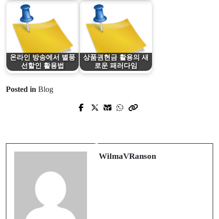
온라인 방송에서 별풍
상품권현금 활용의 새
선할인 활용법
로운 패러다임
Posted in
Blog
Prev Post
Next Post
Revitalize Your Workspace with
The Rise of High-Strength Nicotine
Professional Office Cleaning in
Concentrates in the UK Vaping
Aurora
Market
WilmaVRanson