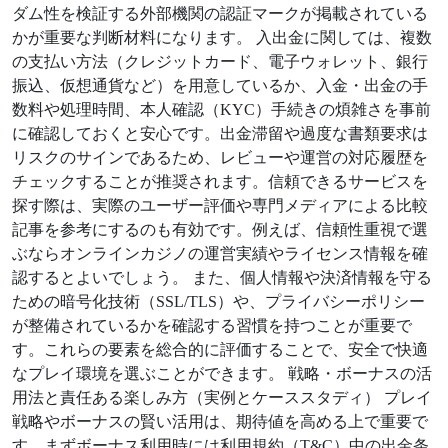
ダム性を検証する外部機関の認証マークが掲載されている
かが重要な判断材料になります。 入出金に関しては、複数
の支払い方法（クレジットカード、電子ウォレット、銀行
振込、仮想通貨など）を用意しているか、入金・出金の手
数料や処理時間、本人確認（KYC）手続きの煩雑さを事前
に確認しておくと安心です。出金滞留や過度な書類要求は
リスクのサインであるため、レビューや運営の対応履歴を
チェックすることが推奨されます。信頼できるサービスを
探す際は、実際のユーザー評価や専門メディアによる比較
記事を参考にするのも有効です。例えば、信頼性重視で選
ぶならオンラインカジノの運営実績やライセンス情報を確
認するとよいでしょう。 また、個人情報や決済情報を守る
ための暗号化技術（SSL/TLS）や、プライバシーポリシー
が整備されているかを確認する習慣を持つことが重要で
す。これらの要素を総合的に評価することで、安全で快適
なプレイ環境を選ぶことができます。 戦略・ボーナスの活
用法と責任ある楽しみ方（実例とケーススタディ） プレイ
戦略やボーナスの賢い活用は、期待値を高める上で重要で
す。まずボーナス利用時には利用規約（T&C）中の出金条