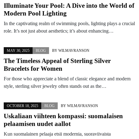
Illuminate Your Pool: A Dive into the World of
Modern Pool Lighting
In the captivating realm of swimming pools, lighting plays a crucial
role. It’s not just about aesthetics; it’s about enhancing…
MAY 30, 2025
BLOG
BY
WILMAVRANSON
The Timeless Appeal of Sterling Silver
Bracelets for Women
For those who appreciate a blend of classic elegance and modern
style, sterling silver jewelry often stands out as the…
OCTOBER 18, 2025
BLOG
BY
WILMAVRANSON
Uskaliaan viihteen kompassi: suomalaisen
pelaamisen uudet aallot
Kun suomalainen pelaaja etsii modernia, suoraviivaista