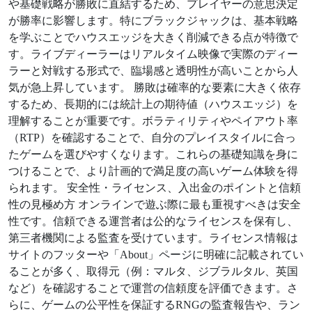
や基礎戦略が勝敗に直結するため、プレイヤーの意思決定
が勝率に影響します。特にブラックジャックは、基本戦略
を学ぶことでハウスエッジを大きく削減できる点が特徴で
す。ライブディーラーはリアルタイム映像で実際のディー
ラーと対戦する形式で、臨場感と透明性が高いことから人
気が急上昇しています。 勝敗は確率的な要素に大きく依存
するため、長期的には統計上の期待値（ハウスエッジ）を
理解することが重要です。ボラティリティやペイアウト率
（RTP）を確認することで、自分のプレイスタイルに合っ
たゲームを選びやすくなります。これらの基礎知識を身に
つけることで、より計画的で満足度の高いゲーム体験を得
られます。 安全性・ライセンス、入出金のポイントと信頼
性の見極め方 オンラインで遊ぶ際に最も重視すべきは安全
性です。信頼できる運営者は公的なライセンスを保有し、
第三者機関による監査を受けています。ライセンス情報は
サイトのフッターや「About」ページに明確に記載されてい
ることが多く、取得元（例：マルタ、ジブラルタル、英国
など）を確認することで運営の信頼度を評価できます。さ
らに、ゲームの公平性を保証するRNGの監査報告や、ラン