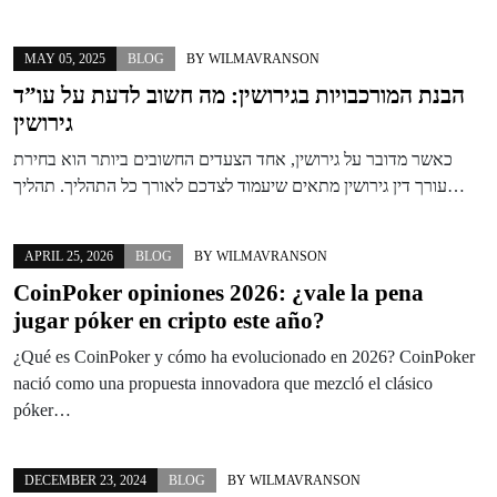
MAY 05, 2025
BLOG
BY
WILMAVRANSON
הבנת המורכבויות בגירושין: מה חשוב לדעת על עו”ד
גירושין
כאשר מדובר על גירושין, אחד הצעדים החשובים ביותר הוא בחירת
עורך דין גירושין מתאים שיעמוד לצדכם לאורך כל התהליך. תהליך…
APRIL 25, 2026
BLOG
BY
WILMAVRANSON
CoinPoker opiniones 2026: ¿vale la pena
jugar póker en cripto este año?
¿Qué es CoinPoker y cómo ha evolucionado en 2026? CoinPoker
nació como una propuesta innovadora que mezcló el clásico
póker…
DECEMBER 23, 2024
BLOG
BY
WILMAVRANSON