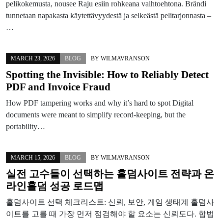
pelikokemusta, nousee Raju esiin rohkeana vaihtoehtona. Brändi
tunnetaan napakasta käytettävyydestä ja selkeästä pelitarjonnasta –
…
MARCH 23, 2026
BLOG
BY
WILMAVRANSON
Spotting the Invisible: How to Reliably Detect
PDF and Invoice Fraud
How PDF tampering works and why it’s hard to spot Digital
documents were meant to simplify record-keeping, but the
portability…
MARCH 15, 2026
BLOG
BY
WILMAVRANSON
실전 고수들이 선택하는 홀덤사이트 전략과 온
라인홀덤 성공 로드맵
홀덤사이트 선택 체크리스트: 신뢰, 보안, 게임 생태계 홀덤사
이트를 고를 때 가장 먼저 점검해야 할 요소는 신뢰도다. 합법