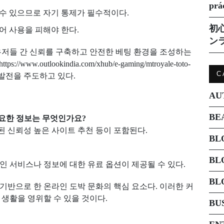
prá
수 있으므로 자기 통제가 필수적이다.
初
어 사용을 피해야 한다.
ン
유저들 간 신뢰를 구축하고 안전한 베팅 환경을 조성하는
.outlookindia.com/xhub/e-gaming/mtroyale-toto-
C
인 발전을 주도하고 있다.
AU
BE
중요한 정보는 무엇인가요?
증된 신뢰성 높은 사이트 추천 등이 포함된다.
BL
BL
인 서비스나 정보에 대한 유료 옵션이 제공될 수 있다.
BL
기반으로 한 온라인 도박 문화의 핵심 요소다. 이러한 커
생활을 영위할 수 있을 것이다.
BU