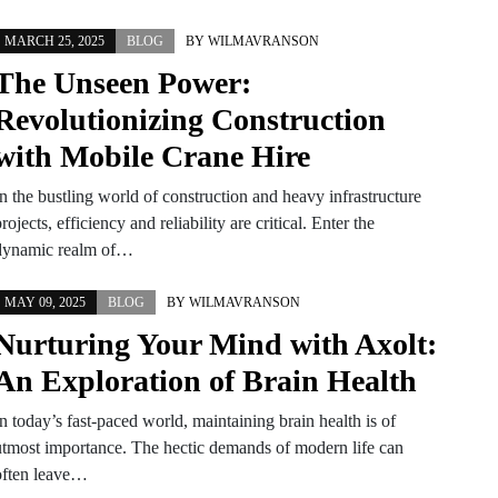
MARCH 25, 2025
BLOG
BY
WILMAVRANSON
The Unseen Power:
Revolutionizing Construction
with Mobile Crane Hire
n the bustling world of construction and heavy infrastructure
rojects, efficiency and reliability are critical. Enter the
dynamic realm of…
MAY 09, 2025
BLOG
BY
WILMAVRANSON
Nurturing Your Mind with Axolt:
An Exploration of Brain Health
n today’s fast-paced world, maintaining brain health is of
utmost importance. The hectic demands of modern life can
often leave…