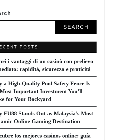
arch
SEARCH
ECENT POSTS
pri i vantaggi di un casinò con prelievo
ediato: rapidità, sicurezza e praticità
 a High-Quality Pool Safety Fence Is
 Most Important Investment You’ll
e for Your Backyard
 FU88 Stands Out as Malaysia’s Most
amic Online Gaming Destination
cubre los mejores casinos online: guía