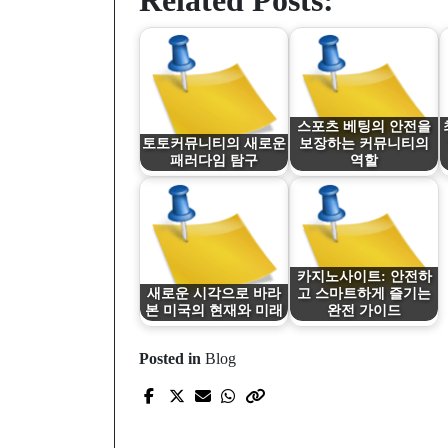
Related Posts:
스포츠 베팅의 안전을
토토커뮤니티의 새로운
보장하는 커뮤니티의
패러다임 탐구
역할
카지노사이트: 안전하
새로운 시각으로 바라
고 스마트하게 즐기는
본 미국의 현재와 미래
완전 가이드
Posted in
Blog
Prev Post
Experience Chicago in