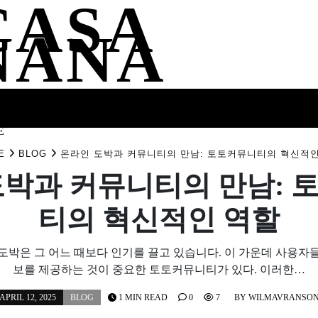
CASA
NANA
SS
HEALTH
ENTERTAINMENT
FASHION
FOOD
WELLNE
E
E
BLOG
온라인 도박과 커뮤니티의 만남: 토토커뮤니티의 혁신적인
도박과 커뮤니티의 만남: 
티의 혁신적인 역할
도박은 그 어느 때보다 인기를 끌고 있습니다. 이 가운데 사용자
보를 제공하는 것이 중요한 토토커뮤니티가 있다. 이러한…
APRIL 12, 2025
BLOG
1 MIN READ
0
7
BY
WILMAVRANSO