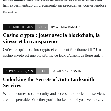
han experimentado un crecimiento sin precedentes, convirtiéndose
en una…
DECEMBER 06, 2025
BLOG
BY
WILMAVRANSON
Casino crypto : jouer avec la blockchain, la
vitesse et la transparence
Qu’est-ce qu’un casino crypto et comment fonctionne-t-il ? Un
casino crypto est une plateforme de jeux d’argent en ligne qui…
NOVEMBER 17, 2024
BLOG
BY
WILMAVRANSON
Unlocking the Secrets of Auto Locksmith
Services
When it comes to car security and access, auto locksmith services
are indispensable. Whether you’re locked out of your vehicle,…