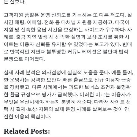
는 신호다.
고객지원 품질은 운영 신뢰도를 가늠하는 또 다른 척도다. 실
시간 채팅, 이메일, 전화 등 다채널 지원을 제공하고, 다국어
지원 및 신속한 응답 시간을 보장하는 사이트가 우수하다. 사
례로, 출금 지연 발생 시 신속한 설명과 보상 조치를 취한 사
이트는 이용자 신뢰를 유지할 수 있었다는 보고가 있다. 반대
로 반복적인 지연과 불투명한 커뮤니케이션은 불만과 법적
분쟁으로 이어졌다.
실제 사례 분석은 의사결정에 실질적 도움을 준다. 예를 들어,
한 운영사는 강력한 보안과 빠른 출금으로 신규 이용자 급증
을 경험했고, 다른 사례에서는 과도한 보너스 조건과 불명확
한 환급 규정으로 평가가 급락했다. 이러한 비교는 이용자가
무엇을 우선시해야 하는지 분명히 해준다. 따라서 사이트 선
택 시 결제·보상·지원의 실제 운영 사례를 살펴보는 것이 안
전한 이용의 핵심이다.
Related Posts: