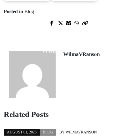
Posted in
Blog
Prev Post
Next Post
Scelta consapevole: come trovare un
Unlocking Value: Find the Online
casino non AAMS affidabile
senza
Casinos That Actually Deliver Big
correre rischi
Wins and Fair Play
WilmaVRanson
Related Posts
AUGUST 01, 2026
BLOG
BY
WILMAVRANSON