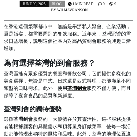
JUNE 09, 2025
BLOG
1 MIN READ
0
9
BY
WILMAVRANSON
在香港這個繁華都市中，無論是舉辦私人聚會、企業活動，
還是婚宴，都需要周到的餐飲服務。近年來，
荃灣到會
的需
求日益增長，說明這個社區內對高品質到會服務的興趣日漸
增加。
為何選擇荃灣的到會服務？
荃灣區擁有眾多優質的餐廳和餐飲公司，它們提供多樣化的
美食選擇，無論是中式、日式還是西式料理，都能滿足不同
類型的口味需求。此外，使用
荃灣到會
服務不僅方便，而且
保障了宴會食品的品質和新鮮度。
荃灣到會的獨特優勢
選擇
荃灣到會
服務的一大優勢在於其靈活性。這些服務提供
者能根據顧客的具體需求和預算量身訂做菜單，使每一場活
動都能體現出獨特的風格和品味。此外，荃灣的地理位置適