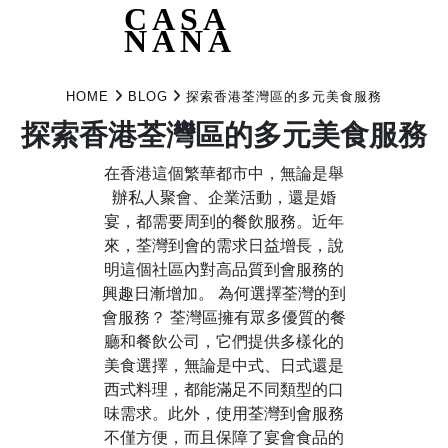
CASA
NANA
Skip
to
HOME
BLOG
探索香港荃灣區的多元美食服務
content
探索香港荃灣區的多元美食服務
在香港這個繁華都市中，無論是舉
辦私人聚會、企業活動，還是婚
宴，都需要周到的餐飲服務。近年
來，荃灣到會的需求日益增長，說
明這個社區內對高品質到會服務的
興趣日漸增加。 為何選擇荃灣的到
會服務？ 荃灣區擁有眾多優質的餐
廳和餐飲公司，它們提供多樣化的
美食選擇，無論是中式、日式還是
西式料理，都能滿足不同類型的口
味需求。此外，使用荃灣到會服務
不僅方便，而且保障了宴會食品的