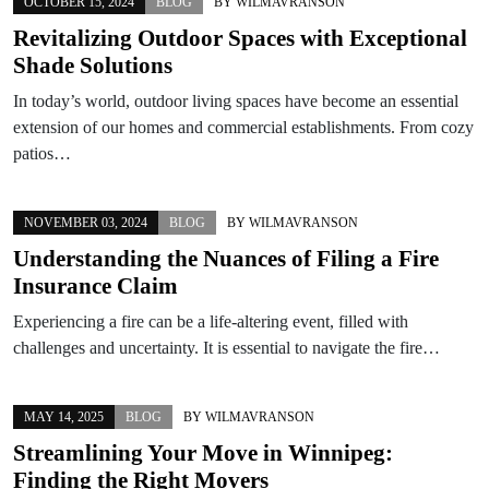
OCTOBER 15, 2024
BLOG
BY
WILMAVRANSON
Revitalizing Outdoor Spaces with Exceptional
Shade Solutions
In today’s world, outdoor living spaces have become an essential
extension of our homes and commercial establishments. From cozy
patios…
NOVEMBER 03, 2024
BLOG
BY
WILMAVRANSON
Understanding the Nuances of Filing a Fire
Insurance Claim
Experiencing a fire can be a life-altering event, filled with
challenges and uncertainty. It is essential to navigate the fire…
MAY 14, 2025
BLOG
BY
WILMAVRANSON
Streamlining Your Move in Winnipeg:
Finding the Right Movers