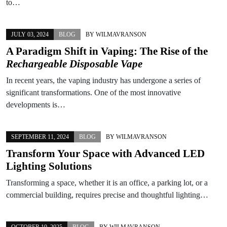
to…
JULY 03, 2024
BLOG
BY
WILMAVRANSON
A Paradigm Shift in Vaping: The Rise of the
Rechargeable Disposable Vape
In recent years, the vaping industry has undergone a series of
significant transformations. One of the most innovative
developments is…
SEPTEMBER 11, 2024
BLOG
BY
WILMAVRANSON
Transform Your Space with Advanced LED
Lighting Solutions
Transforming a space, whether it is an office, a parking lot, or a
commercial building, requires precise and thoughtful lighting…
OCTOBER 10, 2025
BLOG
BY
WILMAVRANSON