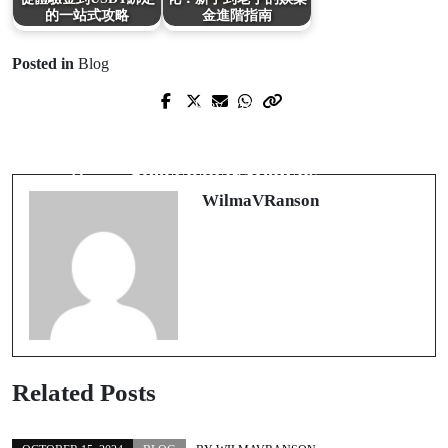
的一站式攻略
金進階指南
Posted in
Blog
Prev Post
Next Post
Discover the Transformative Power of
Transform Your Event with
Yoga in Sedona's Majestic Red Rocks
Spectacular Rentals
WilmaVRanson
Related Posts