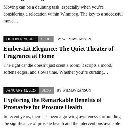
Moving can be a daunting task, especially when you’re
considering a relocation within Winnipeg. The key to a successful
move…
OCTOBER 29, 2025
BLOG
BY
WILMAVRANSON
Ember-Lit Elegance: The Quiet Theater of
Fragrance at Home
The right candle doesn’t just scent a room; it scripts a mood,
softens edges, and slows time. Whether you’re curating…
JANUARY 12, 2025
BLOG
BY
WILMAVRANSON
Exploring the Remarkable Benefits of
Prostavive for Prostate Health
In recent years, there has been a growing awareness surrounding
the significance of prostate health and the interventions available