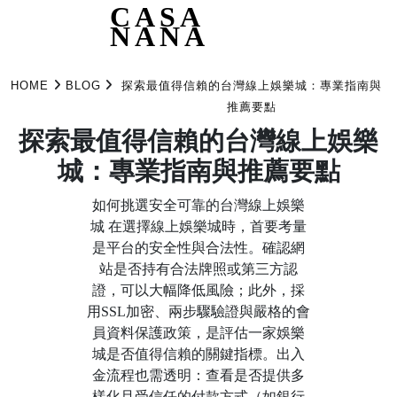
CASA
NANA
Skip
to
HOME
BLOG
探索最值得信賴的台灣線上娛樂城：專業指南與
content
推薦要點
探索最值得信賴的台灣線上娛樂
城：專業指南與推薦要點
如何挑選安全可靠的台灣線上娛樂
城 在選擇線上娛樂城時，首要考量
是平台的安全性與合法性。確認網
站是否持有合法牌照或第三方認
證，可以大幅降低風險；此外，採
用SSL加密、兩步驟驗證與嚴格的會
員資料保護政策，是評估一家娛樂
城是否值得信賴的關鍵指標。出入
金流程也需透明：查看是否提供多
樣化且受信任的付款方式（如銀行