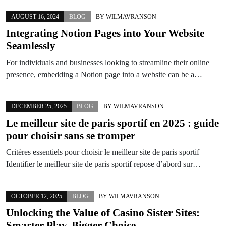
AUGUST 16, 2024
BLOG
BY
WILMAVRANSON
Integrating Notion Pages into Your Website
Seamlessly
For individuals and businesses looking to streamline their online
presence, embedding a Notion page into a website can be a…
DECEMBER 25, 2025
BLOG
BY
WILMAVRANSON
Le meilleur site de paris sportif en 2025 : guide
pour choisir sans se tromper
Critères essentiels pour choisir le meilleur site de paris sportif
Identifier le meilleur site de paris sportif repose d’abord sur…
OCTOBER 12, 2025
BLOG
BY
WILMAVRANSON
Unlocking the Value of Casino Sister Sites:
Smarter Play, Bigger Choice