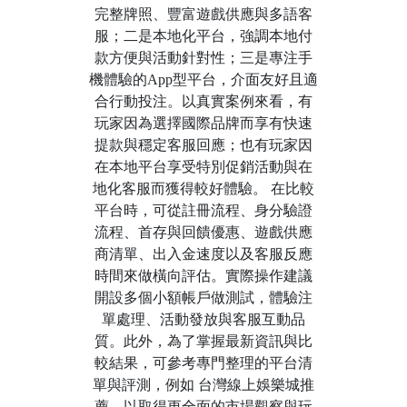
完整牌照、豐富遊戲供應與多語客
服；二是本地化平台，強調本地付
款方便與活動針對性；三是專注手
機體驗的App型平台，介面友好且適
合行動投注。以真實案例來看，有
玩家因為選擇國際品牌而享有快速
提款與穩定客服回應；也有玩家因
在本地平台享受特別促銷活動與在
地化客服而獲得較好體驗。 在比較
平台時，可從註冊流程、身分驗證
流程、首存與回饋優惠、遊戲供應
商清單、出入金速度以及客服反應
時間來做橫向評估。實際操作建議
開設多個小額帳戶做測試，體驗注
單處理、活動發放與客服互動品
質。此外，為了掌握最新資訊與比
較結果，可參考專門整理的平台清
單與評測，例如 台灣線上娛樂城推
薦，以取得更全面的市場觀察與玩