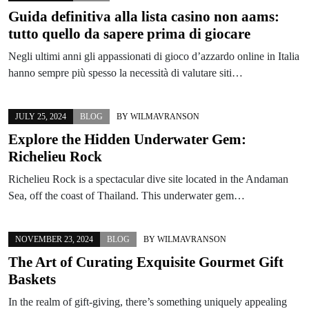
Guida definitiva alla lista casino non aams:
tutto quello da sapere prima di giocare
Negli ultimi anni gli appassionati di gioco d’azzardo online in Italia
hanno sempre più spesso la necessità di valutare siti…
JULY 25, 2024
BLOG
BY
WILMAVRANSON
Explore the Hidden Underwater Gem:
Richelieu Rock
Richelieu Rock is a spectacular dive site located in the Andaman
Sea, off the coast of Thailand. This underwater gem…
NOVEMBER 23, 2024
BLOG
BY
WILMAVRANSON
The Art of Curating Exquisite Gourmet Gift
Baskets
In the realm of gift-giving, there’s something uniquely appealing