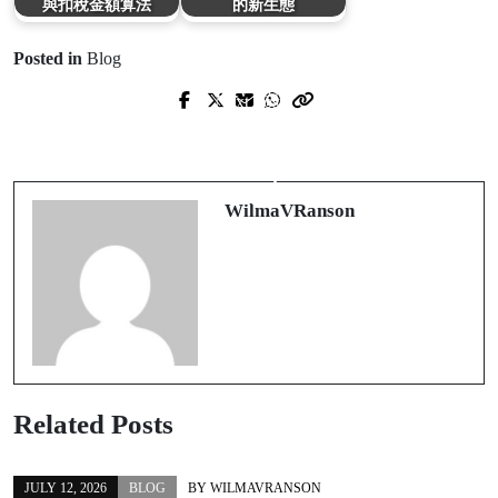
與扣稅金額算法
的新生態
Posted in
Blog
Prev Post
Next Post
Découvrez comment choisir un
casino
Trouver un casino en ligne fiable :
en ligne fiable
et jouer en toute
guide pratique pour jouer en toute
sérénité
sérénité
WilmaVRanson
Related Posts
JULY 12, 2026
BLOG
BY
WILMAVRANSON