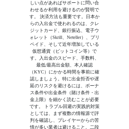
しい点があればサポートに問い合
わせるか利用を避けるのが賢明で
す。 決済方法も重要です。日本か
らの入出金で使われるのは、クレ
ジットカード、銀行振込、電子ウ
ォレット（Skrill、Neteller）、プリ
ペイド、そして近年増加している
仮想通貨（ビットコイン等）で
す。入出金のスピード、手数料、
最低/最高出金額、本人確認
（KYC）にかかる時間を事前に確
認しましょう。特に出金拒否や遅
延のリスクを避けるには、ボーナ
ス条件や出金条件（賭け条件・出
金上限）を細かく読むことが必要
です。 トラブル回避の実践的対策
としては、まず複数の情報源で評
判を確認し、プレイヤーからの苦
情が多い業者は避けること。二段