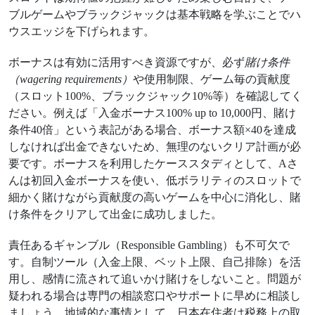
ブルゲームやブラックジャックは基本戦略を学ぶことでハ
ウスエッジを下げられます。
ボーナスは有効に活用すべき資源ですが、必ず
賭け条件
（wagering requirements）
や使用制限、ゲーム毎の貢献度
（スロット100%、ブラックジャック10%等）を確認してく
ださい。例えば「入金ボーナス100% up to 10,000円、賭け
条件40倍」という表記がある場合、ボーナス額×40を達成
しなければ出金できないため、無理のないクリア計画が必
要です。ボーナスを利用したケーススタディとして、Aさ
んは初回入金ボーナスを使い、低ボラリティのスロットで
細かく賭けながら貢献度の高いゲームを中心に消化し、賭
け条件をクリアして出金に成功しました。
責任あるギャンブル（Responsible Gambling）も不可欠で
す。自制ツール（入金上限、ベット上限、自己排除）を活
用し、感情に流されて追いかけ賭けをしないこと。問題が
疑われる場合は専門の相談窓口やサポートに早めに相談し
ましょう。地域的な事情として、日本在住者は税務上の取