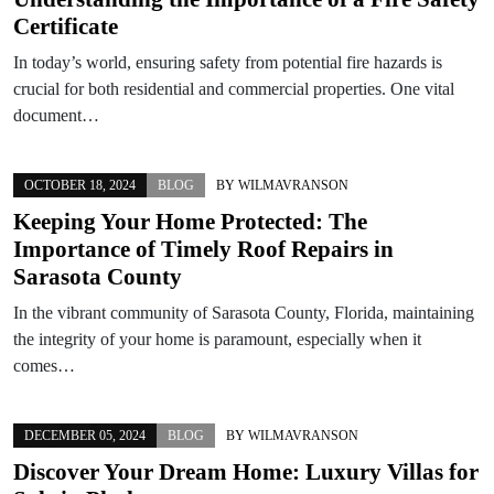
Certificate
In today’s world, ensuring safety from potential fire hazards is
crucial for both residential and commercial properties. One vital
document…
OCTOBER 18, 2024
BLOG
BY
WILMAVRANSON
Keeping Your Home Protected: The
Importance of Timely Roof Repairs in
Sarasota County
In the vibrant community of Sarasota County, Florida, maintaining
the integrity of your home is paramount, especially when it
comes…
DECEMBER 05, 2024
BLOG
BY
WILMAVRANSON
Discover Your Dream Home: Luxury Villas for