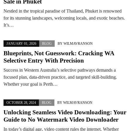
Sale in Phuket
Nestled in the tropical paradise of Thailand, Phuket is renowned
for its stunning landscapes, welcoming locals, and exotic beaches.
It’s…
JANUARY 01, 2026
BLOG
BY
WILMAVRANSON
Blueprints, Not Guesswork: Cracking WA
Selective Entry With Precision
Success in Western Australia’s selective pathways demands a
focused plan, data-driven practice, and targeted skill-building.
Whether your goal is Perth…
OCTOBER 28, 2024
BLOG
BY
WILMAVRANSON
Unlocking Seamless Video Downloading: Your
Guide to No Watermark Video Downloader
In today’s digital age, video content rules the internet. Whether