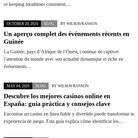
or keeping mealtimes consistent,…
OCTOBER 20, 2024
BLOG
BY
WILMAVRANSON
Un aperçu complet des événements récents en
Guinée
La Guinée, pays d’Afrique de l’Ouest, continue de captiver
l’attention du monde avec son actualité dynamique et riche en
événements…
MAY 04, 2026
BLOG
BY
WILMAVRANSON
Descubre los mejores casinos online en
España: guía práctica y consejos clave
Encontrar un casino en línea fiable y divertido puede transformar tu
experiencia de juego. Esta guía explica cómo identificar los…