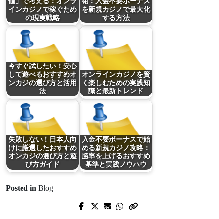
値」で考える：オンラ
術：入金不要ボーナス
インカジノで稼ぐため
を新規カジノで最大化
の現実戦略
する方法
今すぐ試したい！安心
して遊べるおすすめオ
オンラインカジノを賢
ンカジの選び方と活用
く楽しむための実践知
法
識と最新トレンド
失敗しない！日本人向
入金不要ボーナスで始
けに厳選したおすすめ
める新規カジノ攻略：
オンカジの選び方と遊
勝率を上げるおすすめ
び方ガイド
基準と実践ノウハウ
Posted in
Blog
Prev Post
Next Post