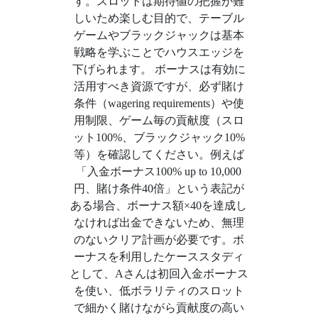
す。スロットは期待値の把握が難
しいため楽しむ目的で、テーブル
ゲームやブラックジャックは基本
戦略を学ぶことでハウスエッジを
下げられます。 ボーナスは有効に
活用すべき資源ですが、必ず賭け
条件（wagering requirements）や使
用制限、ゲーム毎の貢献度（スロ
ット100%、ブラックジャック10%
等）を確認してください。例えば
「入金ボーナス100% up to 10,000
円、賭け条件40倍」という表記が
ある場合、ボーナス額×40を達成し
なければ出金できないため、無理
のないクリア計画が必要です。ボ
ーナスを利用したケーススタディ
として、Aさんは初回入金ボーナス
を使い、低ボラリティのスロット
で細かく賭けながら貢献度の高い