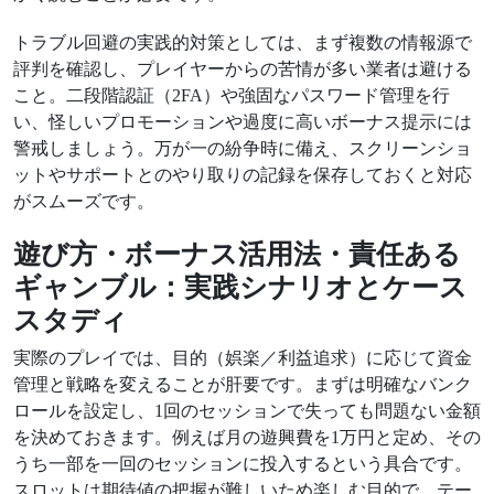
トラブル回避の実践的対策としては、まず複数の情報源で
評判を確認し、プレイヤーからの苦情が多い業者は避ける
こと。二段階認証（2FA）や強固なパスワード管理を行
い、怪しいプロモーションや過度に高いボーナス提示には
警戒しましょう。万が一の紛争時に備え、スクリーンショ
ットやサポートとのやり取りの記録を保存しておくと対応
がスムーズです。
遊び方・ボーナス活用法・責任ある
ギャンブル：実践シナリオとケース
スタディ
実際のプレイでは、目的（娯楽／利益追求）に応じて資金
管理と戦略を変えることが肝要です。まずは明確なバンク
ロールを設定し、1回のセッションで失っても問題ない金額
を決めておきます。例えば月の遊興費を1万円と定め、その
うち一部を一回のセッションに投入するという具合です。
スロットは期待値の把握が難しいため楽しむ目的で、テー