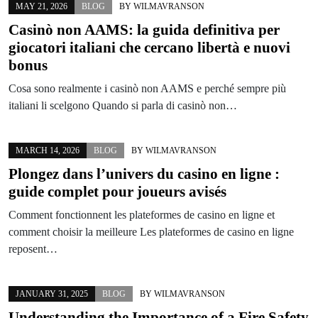
MAY 21, 2026
BLOG
BY
WILMAVRANSON
Casinò non AAMS: la guida definitiva per
giocatori italiani che cercano libertà e nuovi
bonus
Cosa sono realmente i casinò non AAMS e perché sempre più
italiani li scelgono Quando si parla di casinò non…
MARCH 14, 2026
BLOG
BY
WILMAVRANSON
Plongez dans l’univers du
casino en ligne
:
guide complet pour joueurs avisés
Comment fonctionnent les plateformes de casino en ligne et
comment choisir la meilleure Les plateformes de casino en ligne
reposent…
JANUARY 31, 2025
BLOG
BY
WILMAVRANSON
Understanding the Importance of a Fire Safety