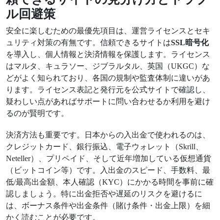
ル回避策
安全に楽しむための最優先項目は、運営ライセンスとセキ
ュリティ対策の有無です。信頼できるサイトは
SSL暗号化
を導入し、個人情報と決済情報を保護します。ライセンス
はマルタ、キュラソー、ジブラルタル、英国（UKGC）な
どがよく知られており、各国の規制や監査体制に違いがあ
ります。ライセンス表記と発行元を公式サイトで確認し、
疑わしい点があればサポートに問い合わせるか利用を避け
るのが賢明です。
決済方法も重要です。日本からの入出金で使われるのは、
クレジットカード、銀行振込、電子ウォレット（Skrill、
Neteller）、プリペイド、そして近年増加している仮想通貨
（ビットコイン等）です。入出金のスピード、手数料、最
低/最高出金額、本人確認（KYC）にかかる時間を事前に確
認しましょう。特に出金拒否や遅延のリスクを避けるに
は、ボーナス条件や出金条件（賭け条件・出金上限）を細
かく読むことが必要です。